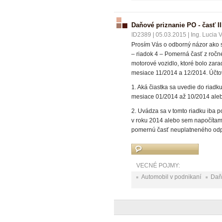
Daňové priznanie PO - časť III
ID2389
|
05.03.2015
|
Ing. Lucia 
Prosím Vás o odborný názor ako s
– riadok 4 – Pomerná časť z ročn
motorové vozidlo, ktoré bolo zar
mesiace 11/2014 a 12/2014. Účtov
1. Aká čiastka sa uvedie do riad
mesiace 01/2014 až 10/2014 alebo
2. Uvádza sa v tomto riadku iba 
v roku 2014 alebo sem napočítam 
pomernú časť neuplatneného odpi
VECNÉ POJMY:
Automobil v podnikaní
Daň