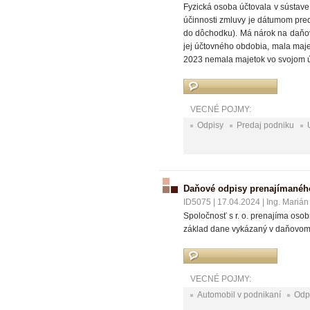
Fyzická osoba účtovala v sústave
účinnosti zmluvy je dátumom pred
do dôchodku). Má nárok na daňov
jej účtovného obdobia, mala maje
2023 nemala majetok vo svojom ú
VECNÉ POJMY:
Odpisy
Predaj podniku
Daňové odpisy prenajímané
ID5075
|
17.04.2024
|
Ing. Marián
Spoločnosť s r. o. prenajíma osob
základ dane vykázaný v daňovom 
VECNÉ POJMY:
Automobil v podnikaní
Odp