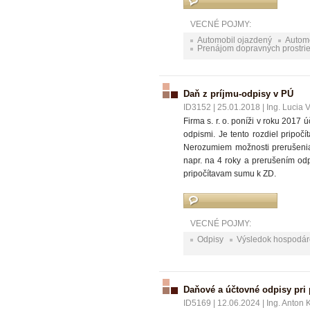
VECNÉ POJMY:
Automobil ojazdený
Automo
Prenájom dopravných prostri
Daň z príjmu-odpisy v PÚ
ID3152
|
25.01.2018
|
Ing. Lucia 
Firma s. r. o. poníži v roku 2017
odpismi. Je tento rozdiel pripo
Nerozumiem možnosti prerušenia
napr. na 4 roky a prerušením odp
pripočítavam sumu k ZD.
VECNÉ POJMY:
Odpisy
Výsledok hospodár
Daňové a účtovné odpisy pri
ID5169
|
12.06.2024
|
Ing. Anton