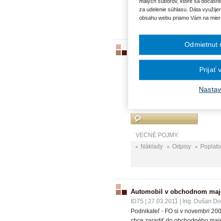
malých súborov, ktoré sa dočasne
VECNÉ POJMY:
za udelenie súhlasu. Dáta využije
Automobil v podnikaní
Daň
obsahu webu priamo Vám na mier
Odmietnut 
Automobil v podnikaní
ID2786
|
20.10.2016
|
Ing. Dušan 
Prijať
Kúpili sme osobný automobil dňa
(kubatúra) celkom 1 733 €. Nes
Nastav
predĺženú záruku sme zaplatil
Poprosím aj výpočet odpisov, ak
VECNÉ POJMY:
Náklady
Odpisy
Poplato
Automobil v obchodnom maj
ID75
|
27.03.2011
|
Ing. Dušan Dob
Podnikateľ - FO si v novembri 20
chce zaradiť do obchodného maje