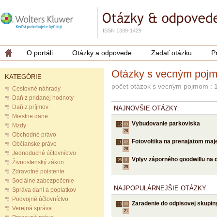
ISSN 1339-1429
O portáli
Otázky a odpovede
Zadať otázku
P
Otázky s vecným poj
KATEGÓRIE
počet otázok s vecným pojmom : 
Cestovné náhrady
Daň z pridanej hodnoty
Daň z príjmov
NAJNOVŠIE OTÁZKY
Miestne dane
Vybudovanie parkoviska
Mzdy
12.
03.
26
Obchodné právo
Fotovoltika na prenajatom maj
11.
02.
Občianske právo
26
Jednoduché účtovníctvo
Vplyv záporného goodwillu na d
26.
11.
Živnostenský zákon
25
Zdravotné poistenie
Sociálne zabezpečenie
NAJPOPULÁRNEJŠIE OTÁZKY
Správa daní a poplatkov
Podvojné účtovníctvo
Zaradenie do odpisovej skupin
13.
05.
Verejná správa
21