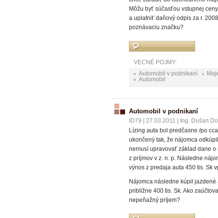
Môžu byť súčasťou vstupnej ceny
a uplatniť daňový odpis za r. 200
poznávaciu značku?
VECNÉ POJMY:
Automobil v podnikaní
Maj
Automobil
Automobil v podnikaní
ID79
|
27.03.2011
|
Ing. Dušan Dob
Lízing auta bol predčasne /po cc
ukončený tak, že nájomca odkúpil 
nemusí upravovať základ dane o r
z príjmov v z. n. p. Následne nájo
výnos z predaja auta 450 tis. Sk
Nájomca následne kúpil jazdené a
približne 400 tis. Sk. Ako zaúčto
nepeňažný príjem?