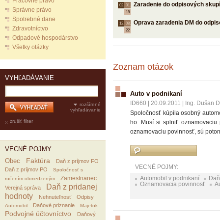
Pracovné právo
Zaradenie do odpisových skup
02.
01.
Správne právo
18
Spotrebné dane
Oprava zaradenia DM do odpis
12.
08.
Zdravotníctvo
22
Odpadové hospodárstvo
Všetky otázky
Zoznam otázok
VYHĽADÁVANIE
Auto v podnikaní
ID660
|
20.09.2011
|
Ing. Dušan Do
rozšírené
vyhľadávanie
Spoločnosť kúpila osobný automo
zrušiť filter
ho. Musí si splniť oznamovaciu 
oznamovaciu povinnosť, sú potom 
VECNÉ POJMY
Faktúra
Obec
Daň z príjmov FO
VECNÉ POJMY:
Daň z príjmov PO
Spoločnosť s
Zamestnanec
Automobil v podnikaní
Daň 
ručením obmedzeným
Oznamovacia povinnosť
A
Daň z pridanej
Verejná správa
hodnoty
Nehnuteľnosť
Odpisy
Daňové priznanie
Automobil
Majetok
Podvojné účtovníctvo
Daňový