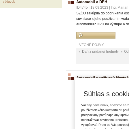
výdavok
Automobil a DPH
ID4745
|
19.09.2023
|
Ing. Marián
SZČO zakúpila do podnikania osobn
súvisiace s jeho používaním vrát
automobilu? DPH na výstupe a da
VECNÉ POJMY:
Daň z pridanej hodnoty
Od
Automobil používaný čiastoč
ID2720
|
14.06.2016
|
Ing. Marián
Spoločnosť, platiteľ dph, zakúp
Súhlas s cooki
vozidlo používať na podnikateľs
ktorá bola odpočítaná pri zakú
Vážený návštevník, snažíme sa z
mesiacoch, v ktorých používa mo
používateľského komfortu pri pou
80 % (použitie na podnikanie) 
predpoklady patrí napr. aby sprá
neobťažovali nevhodnou reklamou
vylepšovať. Preto od Vás potrebuj