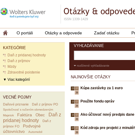
ISSN 1339-1429
O portáli
Otázky a odpovede
Zadať otázku
P
VYHĽADÁVANIE
KATEGÓRIE
Daň z pridanej hodnoty
Daň z príjmov
rozšírené vyhľadávanie
Mzdy
Zdravotné poistenie
NAJNOVŠIE OTÁZKY
▼ Viac kategórií
Kúpa zastávky za 1 euro
23.
07.
26
VECNÉ POJMY
Použite fondu opráv
15.
07.
Daňové priznanie
Daň z príjmov PO
26
Spoločnosť s ručením obmedzeným
Daň z
Faktúra
Ako účtovať nový predpis dane
Obec
Majetok
15.
07.
pridanej hodnoty
26
Daň z
Podvojné
príjmov FO
Kód zdroja pre projekt z minulé
07.
07.
účtovníctvo
Automobil
26