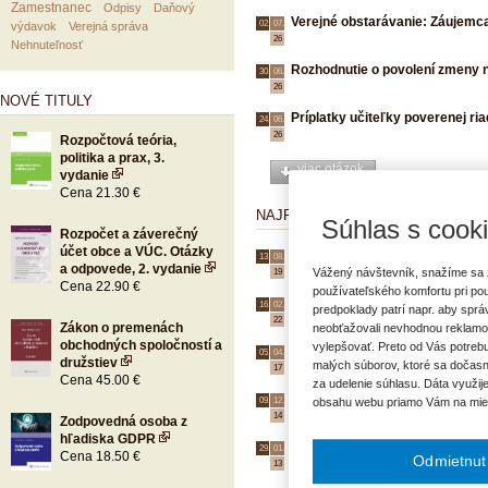
Zamestnanec
Odpisy
Daňový
Verejné obstarávanie: Záujemc
02.
07.
výdavok
Verejná správa
26
Nehnuteľnosť
Rozhodnutie o povolení zmeny 
30.
06.
26
NOVÉ TITULY
Príplatky učiteľky poverenej ri
24.
06.
26
Rozpočtová teória,
politika a prax, 3.
viac otázok
vydanie
Cena 21.30 €
NAJPOPULÁRNEJŠIE OTÁZKY
Súhlas s cook
Rozpočet a záverečný
účet obce a VÚC. Otázky
Zastupovanie, dočasný výkon f
13.
08.
a odpovede, 2. vydanie
Vážený návštevník, snažíme sa z
19
Cena 22.90 €
používateľského komfortu pri po
Dovolenka počas materskej do
16.
02.
predpoklady patrí napr. aby spr
22
Zákon o premenách
neobťažovali nevhodnou reklamo
obchodných spoločností a
vylepšovať. Preto od Vás potrebu
Fotografie ako súčasť obstará
05.
04.
družstiev
malých súborov, ktoré sa dočasn
17
Cena 45.00 €
za udelenie súhlasu. Dáta využij
Výpočet odstupného starostu
09.
12.
obsahu webu priamo Vám na mie
14
Zodpovedná osoba z
hľadiska GDPR
Práca nadčas pri pružnom pra
29.
01.
Cena 18.50 €
Odmietnut
13