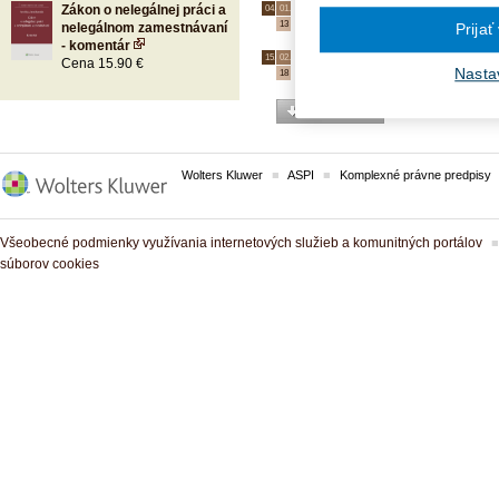
Mandátna zmluva a odvody
Zákon o nelegálnej práci a
04.
01.
13
nelegálnom zamestnávaní
Prijať
- komentár
Odvody do poisťovní
15.
02.
Cena 15.90 €
Nasta
18
viac otázok
Wolters Kluwer
ASPI
Komplexné právne predpisy
Všeobecné podmienky využívania internetových služieb a komunitných portálov
súborov cookies