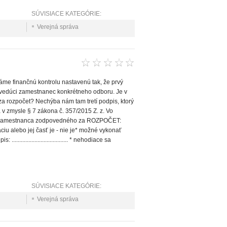
SÚVISIACE KATEGÓRIE:
Verejná správa
me finančnú kontrolu nastavenú tak, že prvý
vedúci zamestnanec konkrétneho odboru. Je v
 rozpočet? Nechýba nám tam tretí podpis, ktorý
 zmysle § 7 zákona č. 357/2015 Z. z. Vo
isko zamestnanca zodpovedného za ROZPOČET:
čnú operáciu alebo jej časť je - nie je* možné vykonať
................................. * nehodiace sa
SÚVISIACE KATEGÓRIE:
Verejná správa