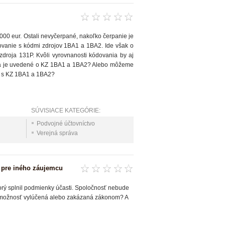
000 eur. Ostali nevyčerpané, nakoľko čerpanie je
covanie s kódmi zdrojov 1BA1 a 1BA2. Ide však o
zdroja 131P. Kvôli vyrovnanosti kódovania by aj
ekt a je uvedené o KZ 1BA1 a 1BA2? Alebo môžeme
ov s KZ 1BA1 a 1BA2?
SÚVISIACE KATEGÓRIE:
Podvojné účtovníctvo
Verejná správa
 pre iného záujemcu
ý splnil podmienky účasti. Spoločnosť nebude
to možnosť vylúčená alebo zakázaná zákonom? A