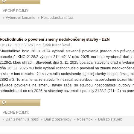
VECNÉ POJMY:
Výberové konanie
Hospodárska súťaž
Rozhodnutie o povolení zmeny nedokončenej stavby - DZN
ID6717
|
30.06.2026
|
Ing. Klára Klabníková
Stavebníkovi bolo 28. 8. 2024 vydané stavebné povolenie (nadobudlo právopl
parcele č. KNC 2128/2 výmera 211 m2. V roku 2025 mu bola vyrubená daň z 
2128/2, ktorú uhradil. Stavebník dňa 3. 11. 2025 požiadal stavebný úrad o vydan
dňa 16. 12. 2025 mu bolo vydané rozhodnutie o povolení na zmenu nedokončenej
a síce v tom rozsahu, že sa zmenilo umiestnenie tej istej stavby hospodárskej
2892 m2. To znamená, že stavebník nezačal so stavbou na pôvodnom pozemku, n
základe povolenia na zmenu stavby začal so stavbou hospodárskej budov
nehnuteľnosti na rok 2026 za stavebný pozemok z parcely 2128/2 (211m2) na par
VECNÉ POJMY:
Daň z nehnuteľností
Daň z pozemkov
Pozemok
Daň zo stavieb