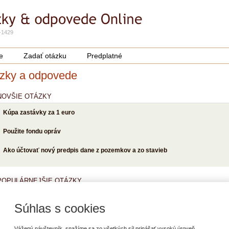
-1429
e
Zadať otázku
Predplatné
zky a odpovede
NOVŠIE OTÁZKY
Kúpa zastávky za 1 euro
Použite fondu opráv
Ako účtovať nový predpis dane z pozemkov a zo stavieb
POPULÁRNEJŠIE OTÁZKY
Zastupovanie, dočasný výkon funkcie
Súhlas s cookies
Dovolenka počas materskej dovolenky
Vážený návštevník, snažíme sa zo všetkých síl prinášať vysokú úroveň