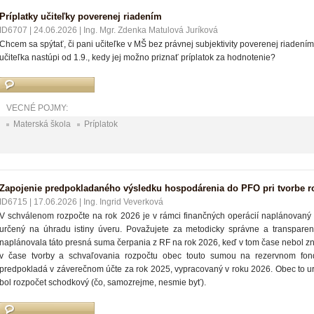
Príplatky učiteľky poverenej riadením
ID6707
|
24.06.2026
|
Ing. Mgr. Zdenka Matulová Juríková
Chcem sa spýtať, či pani učiteľke v MŠ bez právnej subjektivity poverenej riadením p
učiteľka nastúpi od 1.9., kedy jej možno priznať príplatok za hodnotenie?
VECNÉ POJMY:
Materská škola
Príplatok
Zapojenie predpokladaného výsledku hospodárenia do PFO pri tvorbe r
ID6715
|
17.06.2026
|
Ing. Ingrid Veverková
V schválenom rozpočte na rok 2026 je v rámci finančných operácií naplánovan
určený na úhradu istiny úveru. Považujete za metodicky správne a transparent
naplánovala táto presná suma čerpania z RF na rok 2026, keď v tom čase nebol 
v čase tvorby a schvaľovania rozpočtu obec touto sumou na rezervnom fond
predpokladá v záverečnom účte za rok 2025, vypracovaný v roku 2026. Obec to uro
bol rozpočet schodkový (čo, samozrejme, nesmie byť).