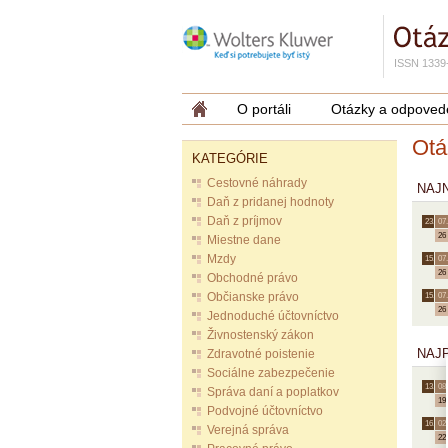
ISSN 1339
O portáli
Otázky a odpoved
Otá
KATEGÓRIE
Cestovné náhrady
NAJ
Daň z pridanej hodnoty
Daň z príjmov
23.
07.
26
Miestne dane
Mzdy
15.
07.
26
Obchodné právo
Občianske právo
15.
07.
26
Jednoduché účtovníctvo
Živnostenský zákon
NAJ
Zdravotné poistenie
Sociálne zabezpečenie
13.
08.
Správa daní a poplatkov
19
Podvojné účtovníctvo
16.
02.
Verejná správa
22