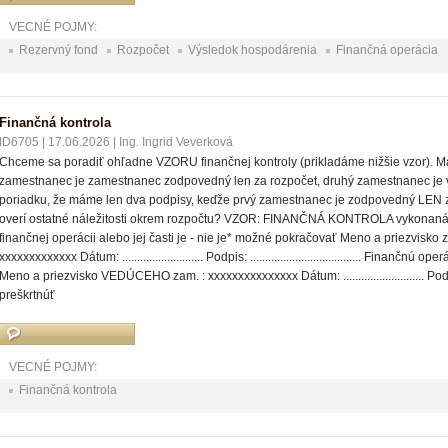
VECNÉ POJMY:
Rezervný fond
Rozpočet
Výsledok hospodárenia
Finančná operácia
Finančná kontrola
ID6705
|
17.06.2026
|
Ing. Ingrid Veverková
Chceme sa poradiť ohľadne VZORU finančnej kontroly (prikladáme nižšie vzor). Má
zamestnanec je zamestnanec zodpovedný len za rozpočet, druhý zamestnanec je 
poriadku, že máme len dva podpisy, keďže prvý zamestnanec je zodpovedný LEN za
overí ostatné náležitosti okrem rozpočtu? VZOR: FINANČNÁ KONTROLA vykonaná v
finančnej operácii alebo jej časti je - nie je* možné pokračovať Meno a priezv
xxxxxxxxxxxxx Dátum: ........................... Podpis: ..................................... Finan
Meno a priezvisko VEDÚCEHO zam. : xxxxxxxxxxxxxxx Dátum: ........................... Podpis: ....
preškrtnúť
VECNÉ POJMY:
Finančná kontrola