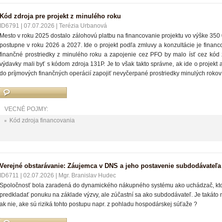
Kód zdroja pre projekt z minulého roku
ID6791
|
07.07.2026
|
Terézia Urbanová
Mesto v roku 2025 dostalo zálohovú platbu na financovanie projektu vo výške 350 
postupne v roku 2026 a 2027. Ide o projekt podľa zmluvy a konzultácie je finan
finančné prostriedky z minulého roku a zapojenie cez PFO by malo ísť cez kód 
výdavky mali byť s kódom zdroja 131P. Je to však takto správne, ak ide o proj
do príjmových finančných operácií zapojiť nevyčerpané prostriedky minulých rok
VECNÉ POJMY:
Kód zdroja financovania
Verejné obstarávanie: Záujemca v DNS a jeho postavenie subdodávateľa
ID6711
|
02.07.2026
|
Mgr. Branislav Hudec
Spoločnosť bola zaradená do dynamického nákupného systému ako uchádzač, ktor
predkladať ponuku na základe výzvy, ale zúčastní sa ako subdodávateľ. Je taká
ak nie, ake sú riziká tohto postupu napr. z pohladu hospodárskej súťaže ?