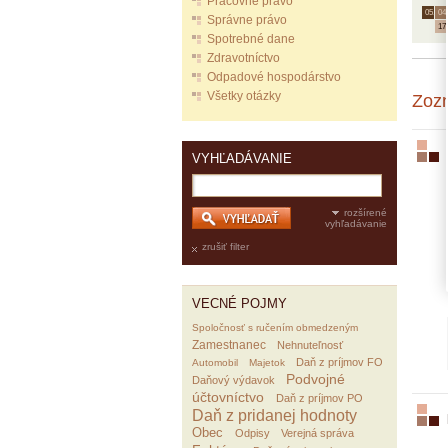
Pracovné právo
05.
04.
Správne právo
17
Spotrebné dane
Zdravotníctvo
Odpadové hospodárstvo
Všetky otázky
Zoz
VYHĽADÁVANIE
rozšírené
vyhľadávanie
zrušiť filter
VECNÉ POJMY
Spoločnosť s ručením obmedzeným
Zamestnanec
Nehnuteľnosť
Daň z príjmov FO
Automobil
Majetok
Podvojné
Daňový výdavok
účtovníctvo
Daň z príjmov PO
Daň z pridanej hodnoty
Obec
Odpisy
Verejná správa