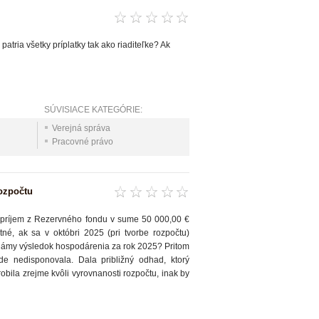
atria všetky príplatky tak ako riaditeľke? Ak
SÚVISIACE KATEGÓRIE:
Verejná správa
Pracovné právo
ozpočtu
ý príjem z Rezervného fondu v sume 50 000,00 €
né, ak sa v októbri 2025 (pri tvorbe rozpočtu)
známy výsledok hospodárenia za rok 2025? Pritom
e nedisponovala. Dala približný odhad, ktorý
bila zrejme kvôli vyrovnanosti rozpočtu, inak by