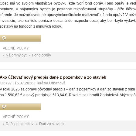
Obec má vo svojom vlastníctve bytovku, kde tvorí fond opráv. Fond opráv je v
peniaze. V nájomných bytoch je potrebné rekonštruovať stupačky - čiže lôžk
kúrenie. Je možné uvedené opravy/rekonštrukcie realizovať z fondu opráv? V bežn
investíciu, ako sa tieto peniaze dostanú do rozpočtu obce, aby boli kryté vý
zostatky na fondoch z minulých rokov.
VECNÉ POJMY:
Nájomný byt
Fond opráv
Ako účtovať nový predpis dane z pozemkov a zo stavieb
ID6797
|
15.07.2026
|
Terézia Urbanová
V roku 2026 sa opravil pôvodný predpis – daň z pozemkov a daň zo stavieb z roku
na 1 590,62 € a nový predpis je 513,64 €. Rozdiel sa uhradil žiadateľovi. Akým sp
VECNÉ POJMY:
Daň z pozemkov
Daň zo stavieb