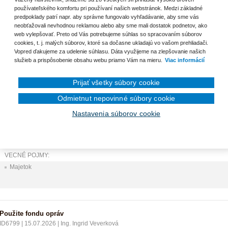
Fotografie ako súčasť obstarávacej ceny majetku
používateľského komfortu pri používaní našich webstránok. Medzi základné
predpoklady patrí napr. aby správne fungovalo vyhľadávanie, aby sme vás
neobťažovali nevhodnou reklamou alebo aby sme mali dostatok podnetov, ako
web vylepšovať. Preto od Vás potrebujeme súhlas so spracovaním súborov
cookies, t. j. malých súborov, ktoré sa dočasne ukladajú vo vašom prehliadači.
nam otázok
Vopred ďakujeme za udelenie súhlasu. Dáta využijeme na zlepšovanie našich
služieb a prispôsobenie obsahu webu priamo Vám na mieru.
Viac informácií
Kúpa zastávky za 1 euro
Prijať všetky súbory cookie
ID6809
|
23.07.2026
|
Terézia Urbanová
Odmietnut nepovinné súbory cookie
Sme obec, kúpili sme za 1 euro autobusovú zastávku. Reálna hodnota zastávky je
hodnotu 1 700 eur. Ako to správne zaúčtovať? FA na 1 euro 501/321. Nie je to kapi
Nastavenia súborov cookie
medzi OC a RC? Podľa interných smerníc obce sa tento majetok zaradí ako drobn
VECNÉ POJMY:
Majetok
Použite fondu opráv
ID6799
|
15.07.2026
|
Ing. Ingrid Veverková