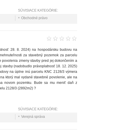
SÚVISIACE KATEGÓRIE:
Obchodné právo
atnosť 28. 8. 2024) na hospodársku budovu na
nehnuteľnosti za stavebný pozemok za parcelu
ie povolenia zmeny stavby pred jej dokončením a
 stavby (nadobudlo právoplatnosť 18. 12. 2025)
 budovy na úplne inú parcelu KNC 2128/3 výmera
a ktorý mal vydané stavebné povolenie, ale na
y na novom pozemku. Bude sa mu meniť daň z
celu 2128/3 (2892m2) ?
SÚVISIACE KATEGÓRIE:
Verejná správa