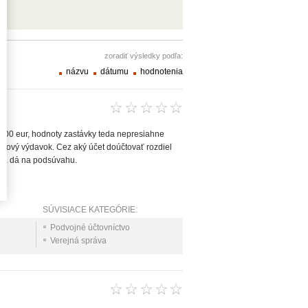
zoradiť výsledky podľa:
názvu
dátumu
hodnotenia
 300 eur, hodnoty zastávky teda nepresiahne
tálový výdavok. Cez aký účet doúčtovať rozdiel
ý a dá na podsúvahu.
SÚVISIACE KATEGÓRIE:
Podvojné účtovníctvo
Verejná správa