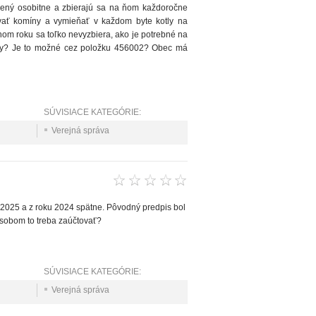
edený osobitne a zbierajú sa na ňom každoročne
ovať komíny a vymieňať v každom byte kotly na
om roku sa toľko nevyzbiera, ako je potrebné na
davky? Je to možné cez položku 456002? Obec má
SÚVISIACE KATEGÓRIE:
Verejná správa
 2025 a z roku 2024 spätne. Pôvodný predpis bol
ôsobom to treba zaúčtovať?
SÚVISIACE KATEGÓRIE:
Verejná správa