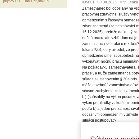
príjmov FO
Daň z príjmov PO
ID5801
|
08.08.2025
|
Mgr. Lenka
Zamestnanec bol odoslaný na vstu
pracovnej zdravotnej služby vyho
obmedzením s časovým obmedzením
záver znamená (zamestnávateľ m
15.12.2025), pretože dotknutý za
nočnú prácu, ale vzhľadom na jeh
zamestnanca skôr ako o rok, keďž
lekára PZS, ktorý uviedol, že pr
obmedzenie plnej spôsobilosti n
vykonávať nočnú prácu minimálne
Na požiadavku zamestnávateľa, a
práce", a to, že zamestnanca pot
súlade s ustanovením § 30e ods. 
môže navrhnúť zamestnávateľovi v
včasné zachytenie zmien zdravot
b ) (spôsobilý na výkon posudzov
výkon prehliadky v skoršom termín
podľa b) a jeden pre zamestnávate
dočasným obmedzením v zmysle v
situácii postupovať?