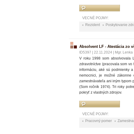
VECNÉ POJMY:
Rezident
Poskytovanie zdra
Absolvent LF - Atestácia zo 
ID5397
|
22.11.2024
|
Mgr. Lenka 
V roku 1998 som absolvovala L
zdravotníctve (pracovala som vo 
informáciu, aké sú podmienky a
nemocnici, je možné zákonne 
zamestnávateľa ani iným typom p
(Som ročník 1974). Tri roky pot
pokryť z vlastných zdrojov.
VECNÉ POJMY:
Pracovný pomer
Zamestna