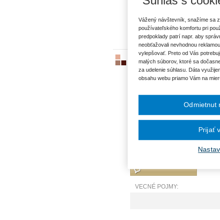
Súhlas s cooki
VECNÉ POJMY:
Pracovná zdravotná služba
Vážený návštevník, snažíme sa z
používateľského komfortu pri pou
predpoklady patrí napr. aby sprá
neobťažovali nevhodnou reklamou
vylepšovať. Preto od Vás potrebuj
Odkedy presne počítam začiat
malých súborov, ktoré sa dočasne
bodu 3. zákona č. 577/2004 Z
za udelenie súhlasu. Dáta využije
ZS na UPS)?
obsahu webu priamo Vám na mier
ID5787
|
30.07.2025
|
Mgr. Lenka
Ako by sme mali vykladať ustanove
Odmietnut 
za služby súvisiace s poskytovan
pohotovostnej služby a poskytovan
pacienta (pacient je zdravotníkom
Prijať
konkrétnej ambulancie UPS, sled
konkrétnej ambulancii? Popros
Nastav
STAROSTLIVOSTI ako aj v tejto súv
VECNÉ POJMY: