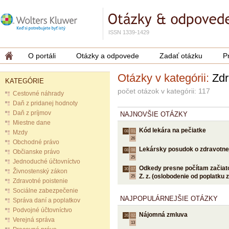
ISSN 1339-1429
O portáli
Otázky a odpovede
Zadať otázku
P
Otázky v kategórii:
Zdr
KATEGÓRIE
počet otázok v kategórii: 117
Cestovné náhrady
Daň z pridanej hodnoty
Daň z príjmov
NAJNOVŠIE OTÁZKY
Miestne dane
Kód lekára na pečiatke
Mzdy
08.
01.
26
Obchodné právo
Lekársky posudok o zdravotnej
08.
08.
Občianske právo
25
Jednoduché účtovníctvo
Odkedy presne počítam začiatok
30.
07.
Živnostenský zákon
Z. z. (oslobodenie od poplatku
25
Zdravotné poistenie
Sociálne zabezpečenie
NAJPOPULÁRNEJŠIE OTÁZKY
Správa daní a poplatkov
Podvojné účtovníctvo
Nájomná zmluva
26.
02.
Verejná správa
13