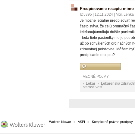
Predpisovanie receptu mimo
ID5395
|
12.11.2024
|
Mgr. Lenka 
Je možné legálne predpisovať re
často stáva, že celú ordinačný ča
telefonujú/mailujú ďalšie pacient
- teda tieto pacientky nie je pot
už po schválených ordinačných hod
zdravotnej poisťovne. Môžem byť 
predpísanie receptu?
VECNÉ POJMY:
Lekár
Lekárenská zdravotná
starostlivosť
Wolters Kluwer
ASPI
Komplexné právne predpisy