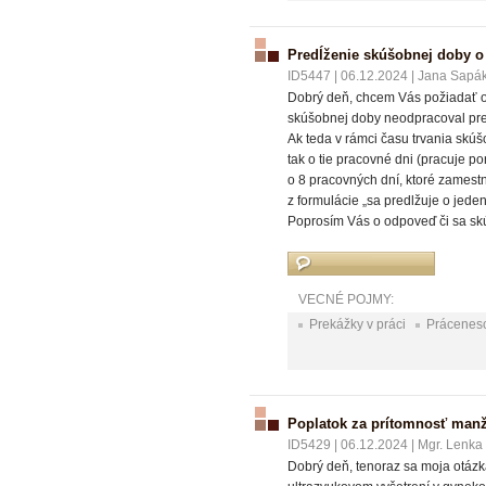
Predĺženie skúšobnej doby o
ID5447
|
06.12.2024
|
Jana Sapá
Dobrý deň, chcem Vás požiadať o
skúšobnej doby neodpracoval pre 
Ak teda v rámci času trvania skú
tak o tie pracovné dni (pracuje p
o 8 pracovných dní, ktoré zamest
z formulácie „sa predlžuje o jede
Poprosím Vás o odpoveď či sa sk
VECNÉ POJMY:
Prekážky v práci
Prácenes
Poplatok za prítomnosť manž
ID5429
|
06.12.2024
|
Mgr. Lenka
Dobrý deň, tenoraz sa moja otázka