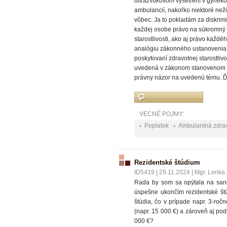
ultrazvukovom vyšetrení v gyneko
ambulancií, nakoľko niektoré neži
vôbec. Ja to pokladám za diskrim
každej osobe právo na súkromný a
starostlivosti, ako aj právo každé
analógiu zákonného ustanovenia o
poskytovaní zdravotnej starostliv
uvedená v zákonom stanovenom tax
právny názor na uvedenú tému. 
VECNÉ POJMY:
Poplatok
Ambulantná zdravo
Rezidentské štúdium
ID5419
|
29.11.2024
|
Mgr. Lenka 
Rada by som sa opýtala na sank
úspešne ukončím rezidentské št
štúdia, čo v prípade napr. 3-roč
(napr. 15 000 €) a zároveň aj po
000 €?