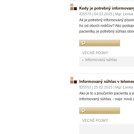
Kedy je potrebný informovan
ID5575
|
04.03.2025
|
Mgr. Lenka
Ak je potrebný informovaný písomn
ho od oboch rodičov? Ako postupov
pacientky, je potrebný súhlas obo
VECNÉ POJMY:
Informovaný súhlas
Informovaný súhlas v teleme
ID5553
|
25.02.2025
|
Mgr. Lenka
Ako je to s poučením pacienta a j
informovaný súhlas. - napr. nová
VECNÉ POJMY: