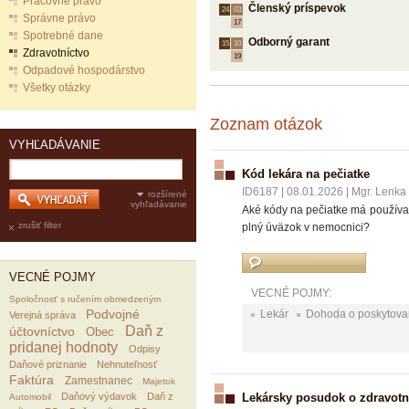
Pracovné právo
Členský príspevok
24.
03.
Správne právo
17
Spotrebné dane
Odborný garant
15.
10.
Zdravotníctvo
19
Odpadové hospodárstvo
Všetky otázky
Zoznam otázok
VYHĽADÁVANIE
Kód lekára na pečiatke
ID6187
|
08.01.2026
|
Mgr. Lenka
rozšírené
vyhľadávanie
Aké kódy na pečiatke má používa
zrušiť filter
plný úväzok v nemocnici?
VECNÉ POJMY
VECNÉ POJMY:
Spoločnosť s ručením obmedzeným
Podvojné
Lekár
Dohoda o poskytovaní
Verejná správa
Daň z
účtovníctvo
Obec
pridanej hodnoty
Odpisy
Daňové priznanie
Nehnuteľnosť
Faktúra
Zamestnanec
Majetok
Daňový výdavok
Daň z
Lekársky posudok o zdravotne
Automobil