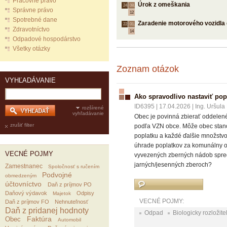
Pracovné právo
Úrok z omeškania
24.
08.
Správne právo
12
Spotrebné dane
Zaradenie motorového vozidla 
22.
01.
Zdravotníctvo
14
Odpadové hospodárstvo
Všetky otázky
Zoznam otázok
VYHĽADÁVANIE
Ako spravodlivo nastaviť pop
ID6395
|
17.04.2026
|
Ing. Uršula
rozšírené
vyhľadávanie
Obec je povinná zbierať oddelené
zrušiť filter
podľa VZN obce. Môže obec stanov
poplatku a každé ďalšie množstvo
úhrade poplatkov za komunálny o
VECNÉ POJMY
vyvezených zberných nádob spred
jarných/jesenných zberoch?
Zamestnanec
Spoločnosť s ručením
Podvojné
obmedzeným
účtovníctvo
Daň z príjmov PO
Daňový výdavok
Odpisy
Majetok
VECNÉ POJMY:
Daň z príjmov FO
Nehnuteľnosť
Daň z pridanej hodnoty
Odpad
Biologicky rozložit
Faktúra
Obec
Automobil