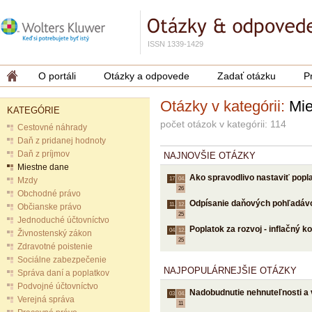
ISSN 1339-1429
O portáli
Otázky a odpovede
Zadať otázku
P
Otázky v kategórii:
Mie
KATEGÓRIE
počet otázok v kategórii: 114
Cestovné náhrady
Daň z pridanej hodnoty
Daň z príjmov
NAJNOVŠIE OTÁZKY
Miestne dane
Ako spravodlivo nastaviť popl
Mzdy
17.
04.
26
Obchodné právo
Odpísanie daňových pohľadáv
11.
12.
Občianske právo
25
Jednoduché účtovníctvo
Poplatok za rozvoj - inflačný ko
04.
12.
Živnostenský zákon
25
Zdravotné poistenie
Sociálne zabezpečenie
NAJPOPULÁRNEJŠIE OTÁZKY
Správa daní a poplatkov
Podvojné účtovníctvo
Nadobudnutie nehnuteľnosti a 
03.
04.
Verejná správa
11