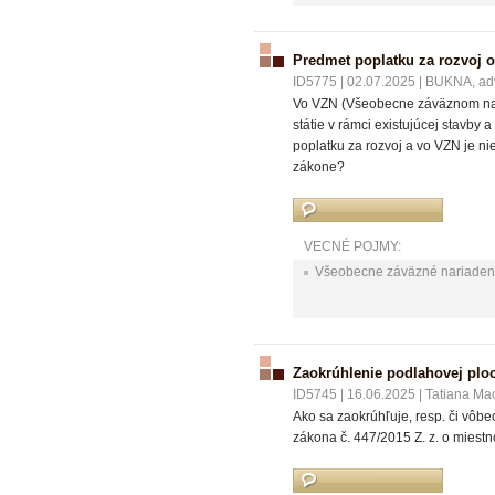
Predmet poplatku za rozvoj 
ID5775
|
02.07.2025
|
BUKNA, advo
Vo VZN (Všeobecne záväznom nari
státie v rámci existujúcej stavby
poplatku za rozvoj a vo VZN je ni
zákone?
VECNÉ POJMY:
Všeobecne záväzné nariaden
Zaokrúhlenie podlahovej ploc
ID5745
|
16.06.2025
|
Tatiana Ma
Ako sa zaokrúhľuje, resp. či vôb
zákona č. 447/2015 Z. z. o miest