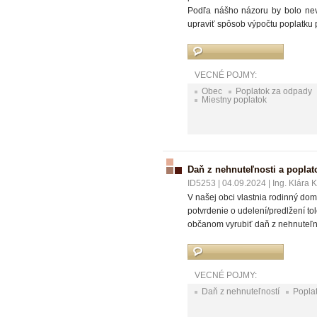
Podľa nášho názoru by bolo nevy
upraviť spôsob výpočtu poplatk
VECNÉ POJMY:
Obec
Poplatok za odpady
Miestny poplatok
Daň z nehnuteľnosti a popla
ID5253
|
04.09.2024
|
Ing. Klára 
V našej obci vlastnia rodinný d
potvrdenie o udelení/predlžení t
občanom vyrubiť daň z nehnuteľno
VECNÉ POJMY:
Daň z nehnuteľností
Popla