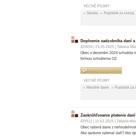
VECNÉ POJMY:
Stavba
Poplatok za rozvoj
Doplnenie sadzobníka daní a
ID5659
|
23.05.2025
|
Tatiana Ma
Obec v decembri 2024 schválila n
formou schválenia OZ.
VECNÉ POJMY:
Miestne dane
Poplatok za
Zaokrúhľovanie platenie daní
ID5511
|
15.01.2025
|
Tatiana Ma
Obec vyberá dane z nehnuteľností
Ako správne vyberať daň? Ako sp