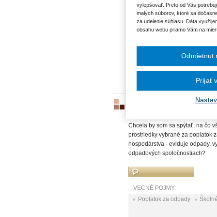
vylepšovať. Preto od Vás potrebuj
VZN je od 1. januára 2026, potom 
malých súborov, ktoré sa dočasne
b) cpi2026/cpi2025?
za udelenie súhlasu. Dáta využije
obsahu webu priamo Vám na mier
VECNÉ POJMY:
Odmietnut 
Poplatok za rozvoj
Prijať
Nastav
Použitie výnosov z poplatkov
ID5883
|
06.10.2025
|
Ing. Ingrid
Chcela by som sa spýtať, na čo v
prostriedky vybrané za poplatok
hospodárstva - eviduje odpady, 
odpadových spoločnostiach?
VECNÉ POJMY:
Poplatok za odpady
Školn