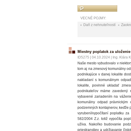
VECNÉ POJMY:
Daň z nehnuteľností
Zaokr
Miestny poplatok za uloženi
ID5275
|
04.10.2024
|
Ing. Klára 
Naše mesto vybudovalo v niektor
tom aj na zmesový komunálny odpa
podnikajúce v danej lokalite do
nakladaní s komunálnym odpado
lokalite, povinné ukladať zm
podnikateľov máme zavedený 
vybavené zariadením na váženi
komunálny odpad právnickým 
podzemných kontajnerov, keďže p
vyrubení/vypočítaní poplatku 
582/2004 Z.z. totiž vypočíta po
užíva. Nakoľko budovanie podze
priestranstiev a udržiavanie čist