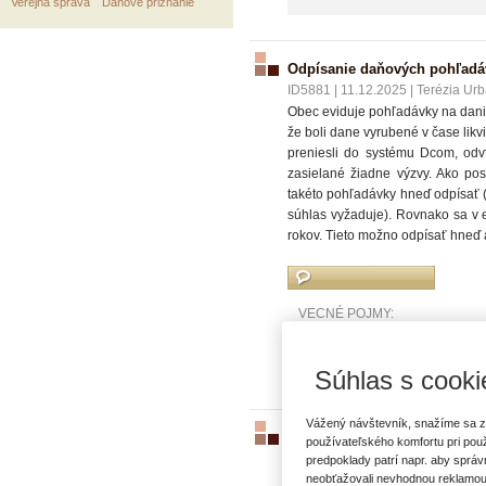
Verejná správa
Daňové priznanie
Odpísanie daňových pohľadá
ID5881
|
11.12.2025
|
Terézia Ur
Obec eviduje pohľadávky na dani 
že boli dane vyrubené v čase likv
preniesli do systému Dcom, odv
zasielané žiadne výzvy. Ako po
takéto pohľadávky hneď odpísať 
súhlas vyžaduje). Rovnako sa v e
rokov. Tieto možno odpísať hneď 
VECNÉ POJMY:
Opravné položky
Pohľadá
Súhlas s cooki
Vážený návštevník, snažíme sa z
Poplatok za rozvoj - inflačný 
používateľského komfortu pri pou
ID6171
|
04.12.2025
|
BUKNA, advo
predpoklady patrí napr. aby sprá
neobťažovali nevhodnou reklamou
Inflačný koeficient na rok 2026 sa