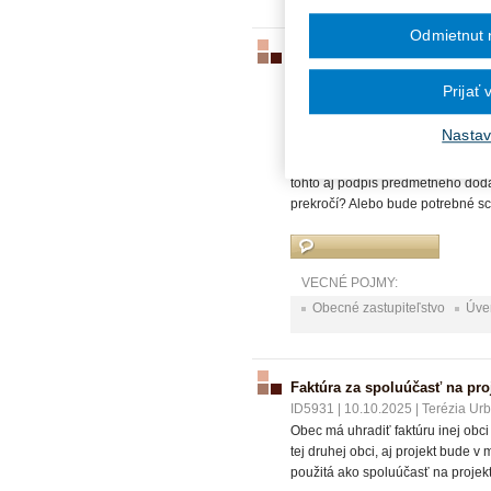
Odmietnut 
Dodatky k úverovým zmluvá
ID5933
|
10.10.2025
|
BUKNA, advo
Prijať
Ak obec prijala úver od banky v ro
byť v roku 2028) a teraz by chcel
Nastav
konečná splatnosť je na rok 2030)
2021 zastupiteľstvo splnomocnilo
tohto aj podpis predmetného dodat
prekročí? Alebo bude potrebné sc
VECNÉ POJMY:
Obecné zastupiteľstvo
Úve
Faktúra za spoluúčasť na pro
ID5931
|
10.10.2025
|
Terézia Ur
Obec má uhradiť faktúru inej obci
tej druhej obci, aj projekt bude v
použitá ako spoluúčasť na projek