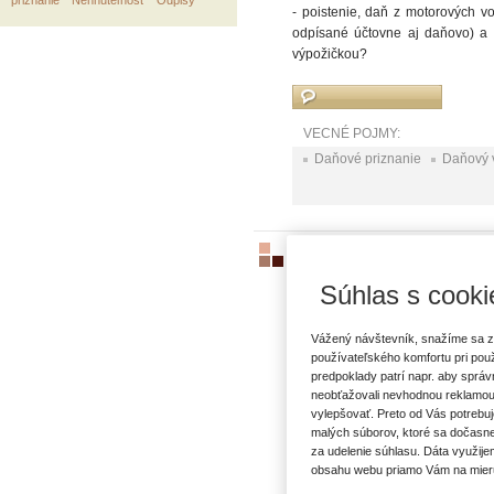
priznanie
Nehnuteľnosť
Odpisy
- poistenie, daň z motorových v
odpísané účtovne aj daňovo) a 
výpožičkou?
VECNÉ POJMY:
Daňové priznanie
Daňový 
Mzdy
ID5911
|
15.10.2025
|
Ing. Iveta M
Súhlas s cooki
Zamestnávateľ uzatvoril zmluvu s
ak žiakovi bude poskytovať odmen
Vážený návštevník, snažíme sa z
zdravotnej a Sociálnej poisťovn
používateľského komfortu pri pou
predpoklady patrí napr. aby sprá
neobťažovali nevhodnou reklamou
vylepšovať. Preto od Vás potrebuj
VECNÉ POJMY:
malých súborov, ktoré sa dočasne
Mzda
Odvody
Pracovné
za udelenie súhlasu. Dáta využije
obsahu webu priamo Vám na mier