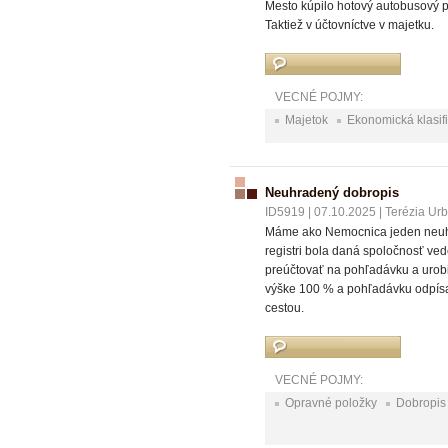
Mesto kúpilo hotový autobusový p
Taktiež v účtovníctve v majetku.
VECNÉ POJMY:
Majetok
Ekonomická klasif
Neuhradený dobropis
ID5919
|
07.10.2025
|
Terézia Ur
Máme ako Nemocnica jeden neuhra
registri bola daná spoločnosť ved
preúčtovať na pohľadávku a urob
výške 100 % a pohľadávku odpísať
cestou.
VECNÉ POJMY:
Opravné položky
Dobropis