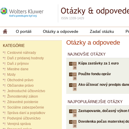
ISSN 1339-1429
O portáli
Otázky a odpovede
Zadať otázku
P
Otázky a odpovede
KATEGÓRIE
Cestovné náhrady
NAJNOVŠIE OTÁZKY
Daň z pridanej hodnoty
Kúpa zastávky za 1 euro
Daň z príjmov
23.
07.
26
Miestne dane
Použite fondu opráv
Mzdy
15.
07.
26
Obchodné právo
Ako účtovať nový predpis dane
Občianske právo
15.
07.
26
Jednoduché účtovníctvo
Živnostenský zákon
NAJPOPULÁRNEJŠIE OTÁZKY
Zdravotné poistenie
Sociálne zabezpečenie
Zastupovanie, dočasný výkon 
13.
08.
Správa daní a poplatkov
19
Podvojné účtovníctvo
Dovolenka počas materskej d
16.
02.
Verejná správa
22