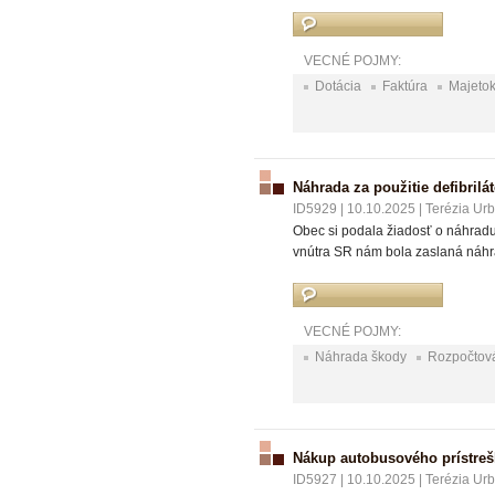
VECNÉ POJMY:
Dotácia
Faktúra
Majeto
Náhrada za použitie defibrilá
ID5929
|
10.10.2025
|
Terézia Ur
Obec si podala žiadosť o náhradu 
vnútra SR nám bola zaslaná náhr
VECNÉ POJMY:
Náhrada škody
Rozpočtová
Nákup autobusového prístre
ID5927
|
10.10.2025
|
Terézia Ur