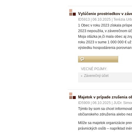
Vylúčenie prostriedkov v zá
ID5913
|
06.10.2025
|
Terézia Ur
1 Obec v roku 2023 získala prísp
2023 nepoužila, v záverečnom účt
Moja otázka je,či mala obec aj zv
roku 2023 v sume 1 000 000 € už 
výsledku hospodárenia porovnaní
VECNÉ POJMY:
Záverečný účet
Majetok v prípade zrušenia o
ID5909
|
06.10.2025
|
JUDr. Simo
Týmto by som sa chcel informovať
občianskeho združenia alebo nezi
Môže sa majetok organizácie prev
právnických osôb – napríklad iném