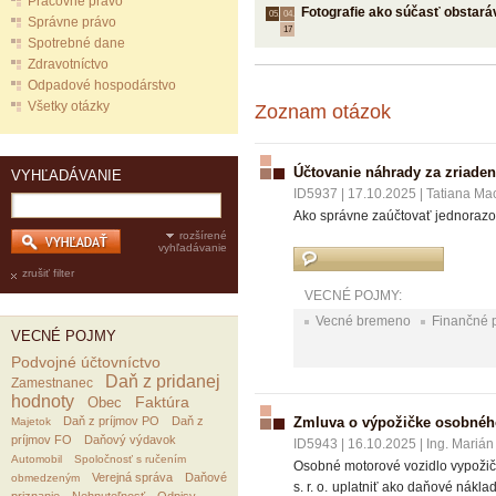
Pracovné právo
Fotografie ako súčasť obstará
05.
04.
Správne právo
17
Spotrebné dane
Zdravotníctvo
Odpadové hospodárstvo
Všetky otázky
Zoznam otázok
Účtovanie náhrady za zriade
VYHĽADÁVANIE
ID5937
|
17.10.2025
|
Tatiana Ma
Ako správne zaúčtovať jednorazo
rozšírené
vyhľadávanie
zrušiť filter
VECNÉ POJMY:
Vecné bremeno
Finančné p
VECNÉ POJMY
Podvojné účtovníctvo
Daň z pridanej
Zamestnanec
hodnoty
Faktúra
Obec
Daň z príjmov PO
Daň z
Zmluva o výpožičke osobného
Majetok
príjmov FO
Daňový výdavok
ID5943
|
16.10.2025
|
Ing. Marián
Automobil
Spoločnosť s ručením
Osobné motorové vozidlo vypožičan
Verejná správa
Daňové
obmedzeným
s. r. o. uplatniť ako daňové nákl