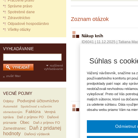
Pracovné právo
Správne právo
Spotrebné dane
Zdravotníctvo
Zoznam otázok
Odpadové hospodárstvo
Všetky otázky
Nákup kníh
ID6041
|
11.12.2025
|
Tatiana Ma
Mesto nakúpi knihy v obchode a 
VYHĽADÁVANIE
Alebo 633006 Propagačné výdavky
Súhlas s cooki
V prípade, že mesto nakúpi knihy
rozšírené
vyhľadávanie
Vážený návštevník, snažíme sa z
zrušiť filter
používateľského komfortu pri pou
VECNÉ POJMY:
predpoklady patrí napr. aby sprá
Ekonomická klasifikácia
Ná
neobťažovali nevhodnou reklamou
VECNÉ POJMY
vylepšovať. Preto od Vás potrebuj
malých súborov, ktoré sa dočasne
Podvojné účtovníctvo
Odpisy
za udelenie súhlasu. Dáta využije
Automobil
Spoločnosť s ručením
Nákup a predaj kníh
obsahu webu priamo Vám na mier
Faktúra
Verejná
obmedzeným
ID5777
|
04.07.2025
|
Ing. Marián
správa
Daň z príjmov PO
Daňové
Nakúpili sme do nemocnice knihy,
Obec
priznanie
Daň z príjmov FO
Odmietnut 
sme použili na repre účely a 200
Daň z pridanej
Zamestnanec
hodnoty
kategórie: Bez nároku na odpočet 
Daňový výdavok