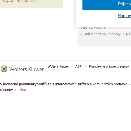
faktúre. Ako je správne knihy pr
Nehnuteľnosť
Majetok
Prijať
uplatniť 5 %-nú DPH aj na vstup
Nastav
VECNÉ POJMY:
Daň z pridanej hodnoty
Ná
Wolters Kluwer
ASPI
Komplexné právne predpisy
Všeobecné podmienky využívania internetových služieb a komunitných portálov
súborov cookies