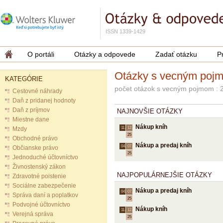
ISSN 1339-1429
O portáli
Otázky a odpovede
Zadať otázku
P
Otázky s vecným poj
KATEGÓRIE
počet otázok s vecným pojmom : 
Cestovné náhrady
Daň z pridanej hodnoty
Daň z príjmov
NAJNOVŠIE OTÁZKY
Miestne dane
Nákup kníh
Mzdy
11.
12.
25
Obchodné právo
Nákup a predaj kníh
04.
07.
Občianske právo
25
Jednoduché účtovníctvo
Živnostenský zákon
NAJPOPULÁRNEJŠIE OTÁZKY
Zdravotné poistenie
Sociálne zabezpečenie
Nákup a predaj kníh
04.
07.
Správa daní a poplatkov
25
Podvojné účtovníctvo
Nákup kníh
11.
12.
Verejná správa
25