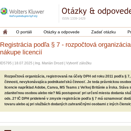
ISSN 1339-1429
O portáli
Otázky a odpovede
Zadať otázku
P
Registrácia podľa § 7 - rozpočtová organizácia
nákupe licencií
ID5795
|
18.07.2025
|
Ing. Marián Drozd
|
Vytvoriť záložku
Rozpočtová organizácia, registrovaná na účely DPH od roku 2011 podľa § 7, 
činnosti, nevykonávajúca podnikateľskú činnosť. Je teda právnickou osobou
licencie napríklad Adobe, Canva, MS Teams z Veľkej Británie a Írska. Stáva 
zdaniteľnou osobou alebo nie? Má postupovať pri určení miesta dodania služ
ods. 2? IČ DPH pridelené v zmysle registrácie podľa § 7 má oznamovať dodá
tovaru alebo aj pri službách dodaných zahraničnými osobami z iných členský