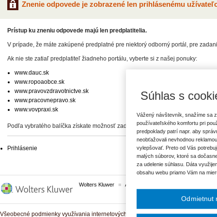
Znenie odpovede je zobrazené len prihlásenému užívateľo
Prístup ku zneniu odpovede majú len predplatitelia.
V prípade, že máte zakúpené predplatné pre niektorý odborný portál, pre zadan
Ak nie ste zatiaľ predplatiteľ žiadneho portálu, vyberte si z našej ponuky:
www.dauc.sk
www.ropoaobce.sk
www.pravovzdravotnictve.sk
Súhlas s cooki
www.pracovnepravo.sk
www.vovpraxi.sk
Vážený návštevník, snažíme sa z
používateľského komfortu pri pou
Podľa vybratého balíčka získate možnosť zadať svoje otázky, prípadne prístup 
predpoklady patrí napr. aby sprá
neobťažovali nevhodnou reklamou
Prihlásenie
vylepšovať. Preto od Vás potrebuj
malých súborov, ktoré sa dočasne
za udelenie súhlasu. Dáta využije
obsahu webu priamo Vám na mier
Wolters Kluwer
ASPI
Komplexné právne predpisy
Odmietnut 
Všeobecné podmienky využívania internetových služieb a komunitných portálov