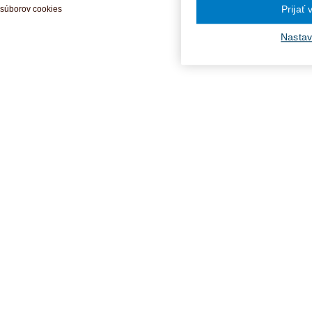
Prijať
súborov cookies
Nastav