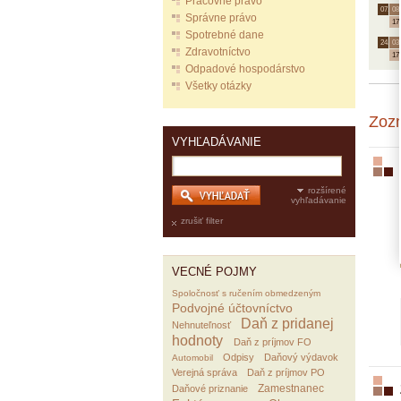
Pracovné právo
07.
08.
Správne právo
17
Spotrebné dane
24.
03.
Zdravotníctvo
17
Odpadové hospodárstvo
Všetky otázky
Zoz
VYHĽADÁVANIE
rozšírené
vyhľadávanie
zrušiť filter
VECNÉ POJMY
Spoločnosť s ručením obmedzeným
Podvojné účtovníctvo
Daň z pridanej
Nehnuteľnosť
hodnoty
Daň z príjmov FO
Odpisy
Daňový výdavok
Automobil
Verejná správa
Daň z príjmov PO
Zamestnanec
Daňové priznanie