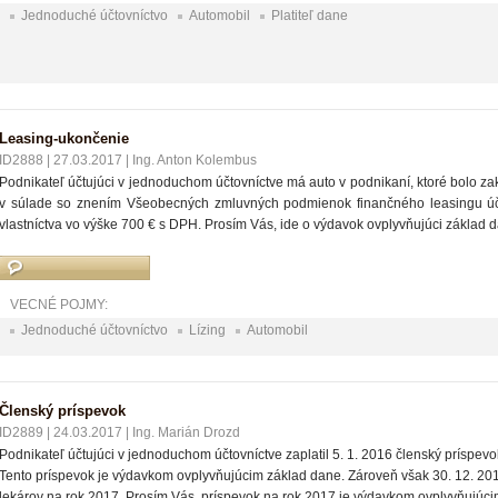
Jednoduché účtovníctvo
Automobil
Platiteľ dane
Leasing-ukončenie
ID2888
|
27.03.2017
|
Ing. Anton Kolembus
Podnikateľ účtujúci v jednoduchom účtovníctve má auto v podnikaní, ktoré bolo za
v súlade so znením Všeobecných zmluvných podmienok finančného leasingu účt
vlastníctva vo výške 700 € s DPH. Prosím Vás, ide o výdavok ovplyvňujúci základ 
VECNÉ POJMY:
Jednoduché účtovníctvo
Lízing
Automobil
Členský príspevok
ID2889
|
24.03.2017
|
Ing. Marián Drozd
Podnikateľ účtujúci v jednoduchom účtovníctve zaplatil 5. 1. 2016 členský príspev
Tento príspevok je výdavkom ovplyvňujúcim základ dane. Zároveň však 30. 12. 201
lekárov na rok 2017. Prosím Vás, príspevok na rok 2017 je výdavkom ovplyvňujúc