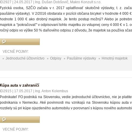
ID2927
|
24.05.2017
|
Ing. Dušan Dobšovič, Makro Konzult s.r.o.
Fyzická osoba, SZČO začala v r. 2017 uplatňovať skutočné výdavky, t. z. zač
paušálne výdavky). V 2/2016 obstarala v pozícii občana bicykel v hodnote 4 000 €
hodnote 1 000 € ako drobný majetok. Je tento postup možný? Alebo je potrebn
majetok a "pokračovať" v odpisovaní tohto majetku zo vstupnej ceny 4 000 € v 1. o
ročný odpis vo výške 50 % daňového odpisu z dôvodu, že majetok sa používa sčast
VECNÉ POJMY:
Jednoduché účtovníctvo
Odpisy
Paušálne výdavky
Hmotný majetok
Kúpa auta v zahraničí
ID2915
|
17.05.2017
|
Ing. Anton Kolembus
Podnikateľ FO podniká na Slovensku, vedie jednoduché účtovníctvo, nie je plati
podnikania v Nemecku. Aké povinnosti mu vznikajú na Slovensku kúpou auta v
rozdiely sú pri kúpe ojazdeného automobilu v porovnaní s kúpou nového automobil
VECNÉ POJMY: