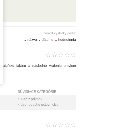
zoradiť výsledky podľa:
názvu
dátumu
hodnotenia
erateľskú fakúru a následné vrátenie omylom
SÚVISIACE KATEGÓRIE:
Daň z príjmov
Jednoduché účtovníctvo