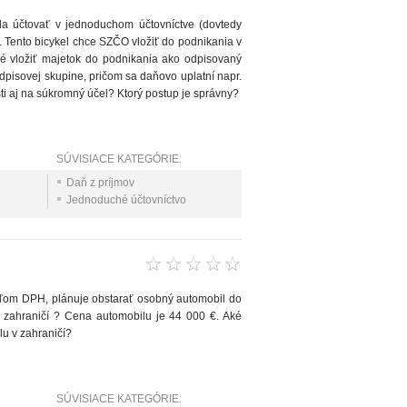
ala účtovať v jednoduchom účtovníctve (dovtedy
. Tento bicykel chce SZČO vložiť do podnikania v
é vložiť majetok do podnikania ako odpisovaný
dpisovej skupine, pričom sa daňovo uplatní napr.
i aj na súkromný účel? Ktorý postup je správny?
SÚVISIACE KATEGÓRIE:
Daň z príjmov
Jednoduché účtovníctvo
teľom DPH, plánuje obstarať osobný automobil do
 zahraničí ? Cena automobilu je 44 000 €. Aké
u v zahraničí?
SÚVISIACE KATEGÓRIE: