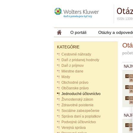
ISSN 1339
O portáli
Otázky a odpoved
Otá
KATEGÓRIE
počet
Cestovné náhrady
Daň z pridanej hodnoty
Daň z príjmov
NAJ
Miestne dane
Mzdy
02.
04.
25
Obchodné právo
09.
01.
Občianske právo
25
Jednoduché účtovníctvo
16.
10.
Živnostenský zákon
24
Zdravotné poistenie
Sociálne zabezpečenie
NAJ
Správa daní a poplatkov
Podvojné účtovníctvo
22.
01.
Verejná správa
15