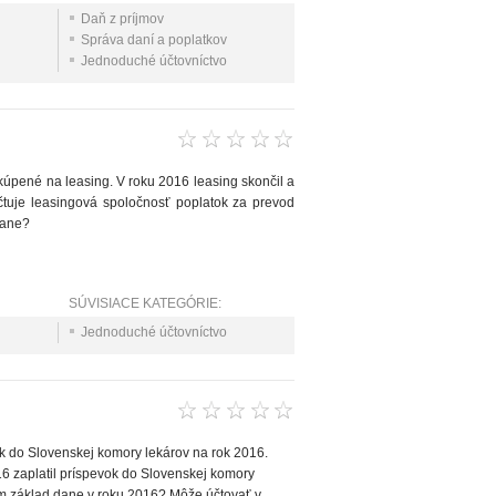
Daň z príjmov
Správa daní a poplatkov
Jednoduché účtovníctvo
kúpené na leasing. V roku 2016 leasing skončil a
uje leasingová spoločnosť poplatok za prevod
dane?
SÚVISIACE KATEGÓRIE:
Jednoduché účtovníctvo
ok do Slovenskej komory lekárov na rok 2016.
6 zaplatil príspevok do Slovenskej komory
im základ dane v roku 2016? Môže účtovať v