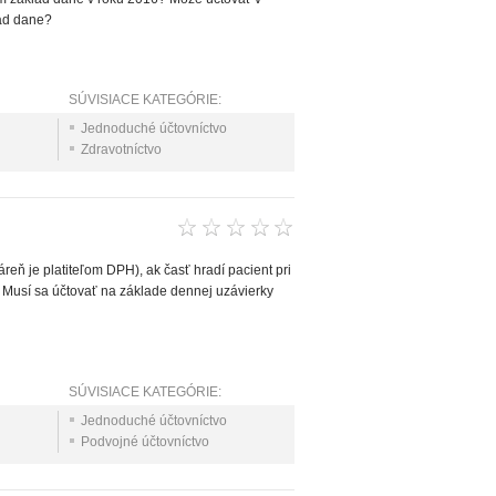
lad dane?
SÚVISIACE KATEGÓRIE:
Jednoduché účtovníctvo
Zdravotníctvo
eň je platiteľom DPH), ak časť hradí pacient pri
? Musí sa účtovať na základe dennej uzávierky
SÚVISIACE KATEGÓRIE:
Jednoduché účtovníctvo
Podvojné účtovníctvo