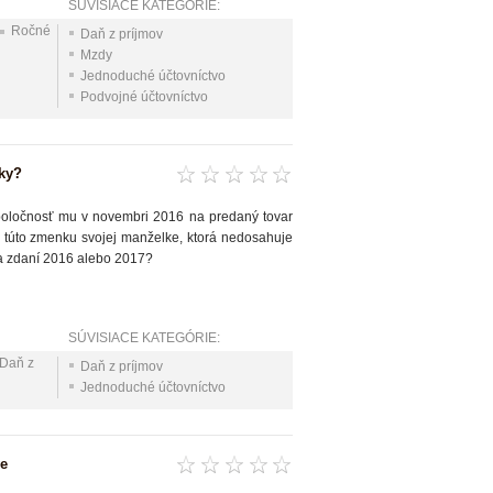
SÚVISIACE KATEGÓRIE:
Ročné
Daň z príjmov
Mzdy
Jednoduché účtovníctvo
Podvojné účtovníctvo
ky?
Spoločnosť mu v novembri 2016 na predaný tovar
 túto zmenku svojej manželke, ktorá nedosahuje
sa zdaní 2016 alebo 2017?
SÚVISIACE KATEGÓRIE:
Daň z
Daň z príjmov
Jednoduché účtovníctvo
ve