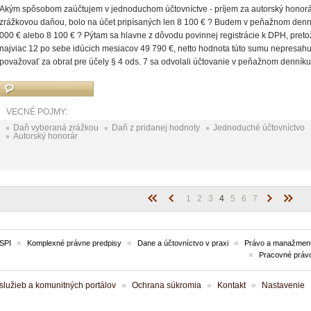
Akým spôsobom zaúčtujem v jednoduchom účtovníctve - príjem za autorský honorár, 
zrážkovou daňou, bolo na účet pripísaných len 8 100 € ? Budem v peňažnom denní
000 € alebo 8 100 € ? Pýtam sa hlavne z dôvodu povinnej registrácie k DPH, preto
najviac 12 po sebe idúcich mesiacov 49 790 €, netto hodnota túto sumu nepresahu
považovať za obrat pre účely § 4 ods. 7 sa odvolali účtovanie v peňažnom denník
VECNÉ POJMY:
Daň vyberaná zrážkou
Daň z pridanej hodnoty
Jednoduché účtovníctvo
Autorský honorár
1
2
3
4
5
6
7
SPI
Komplexné právne predpisy
Dane a účtovníctvo v praxi
Právo a manažment
Pracovné práv
lužieb a komunitných portálov
Ochrana súkromia
Kontakt
Nastavenie