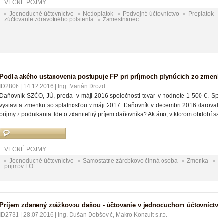
VECNÉ POJMY:
Jednoduché účtovníctvo
Nedoplatok
Podvojné účtovníctvo
Preplatok
zúčtovanie zdravotného poistenia
Zamestnanec
Podľa akého ustanovenia postupuje FP pri príjmoch plynúcich zo zmen
ID2806
|
14.12.2016
|
Ing. Marián Drozd
Daňovník-SZČO, JÚ, predal v máji 2016 spoločnosti tovar v hodnote 1 500 €. 
vystavila zmenku so splatnosťou v máji 2017. Daňovník v decembri 2016 daroval
príjmy z podnikania. Ide o zdaniteľný príjem daňovníka? Ak áno, v ktorom období 
VECNÉ POJMY:
Jednoduché účtovníctvo
Samostatne zárobkovo činná osoba
Zmenka
príjmov FO
Príjem zdanený zrážkovou daňou - účtovanie v jednoduchom účtovníct
ID2731
|
28.07.2016
|
Ing. Dušan Dobšovič, Makro Konzult s.r.o.