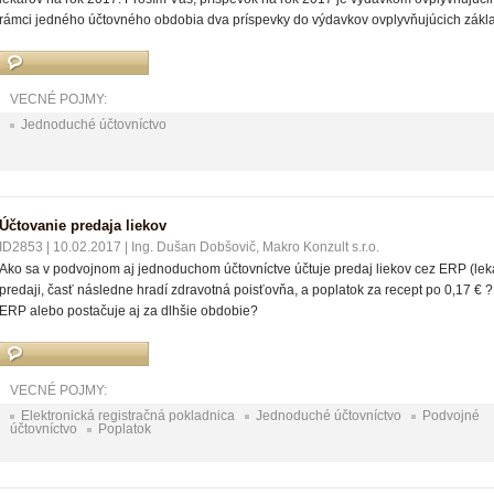
rámci jedného účtovného obdobia dva príspevky do výdavkov ovplyvňujúcich zák
VECNÉ POJMY:
Jednoduché účtovníctvo
Účtovanie predaja liekov
ID2853
|
10.02.2017
|
Ing. Dušan Dobšovič, Makro Konzult s.r.o.
Ako sa v podvojnom aj jednoduchom účtovníctve účtuje predaj liekov cez ERP (lekár
predaji, časť následne hradí zdravotná poisťovňa, a poplatok za recept po 0,17 € 
ERP alebo postačuje aj za dlhšie obdobie?
VECNÉ POJMY:
Elektronická registračná pokladnica
Jednoduché účtovníctvo
Podvojné
účtovníctvo
Poplatok