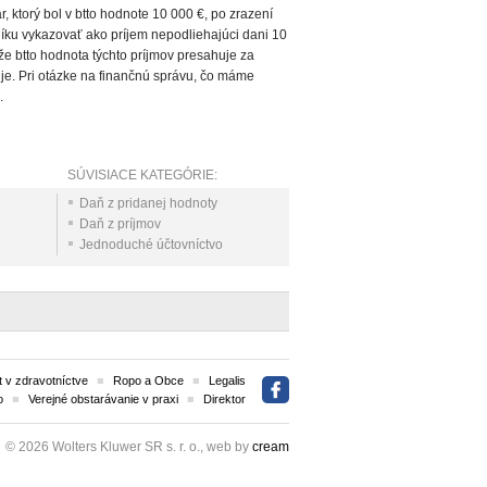
ktorý bol v btto hodnote 10 000 €, po zrazení
ku vykazovať ako príjem nepodliehajúci dani 10
že btto hodnota týchto príjmov presahuje za
je. Pri otázke na finančnú správu, čo máme
u.
SÚVISIACE KATEGÓRIE:
Daň z pridanej hodnoty
Daň z príjmov
Jednoduché účtovníctvo
 v zdravotníctve
Ropo a Obce
Legalis
o
Verejné obstarávanie v praxi
Direktor
© 2026 Wolters Kluwer SR s. r. o., web by
cream