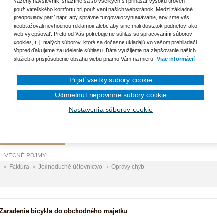
Vážený návštevník, snažíme sa zo všetkých síl prinášať vysokú úroveň
Ročné zúčtovanie zdravotného poistenia 2016
používateľského komfortu pri používaní našich webstránok. Medzi základné
predpoklady patrí napr. aby správne fungovalo vyhľadávanie, aby sme vás
Členský príspevok
neobťažovali nevhodnou reklamou alebo aby sme mali dostatok podnetov, ako
web vylepšovať. Preto od Vás potrebujeme súhlas so spracovaním súborov
cookies, t. j. malých súborov, ktoré sa dočasne ukladajú vo vašom prehliadači.
Vopred ďakujeme za udelenie súhlasu. Dáta využijeme na zlepšovanie našich
služieb a prispôsobenie obsahu webu priamo Vám na mieru.
Viac informácií
nam otázok
Prijať všetky súbory cookie
Zaúčtovanie duplicitnej platby
Odmietnut nepovinné súbory cookie
ID2984
|
19.07.2017
|
Ing. Jarmila Strählová
Nastavenia súborov cookie
Ako správne zaúčtovať v jednoduchom účtovníctve duplicitne uhradenú odb
uhradenej sumy na bežný účet?
VECNÉ POJMY:
Faktúra
Jednoduché účtovníctvo
Opravy chýb
Zaradenie bicykla do obchodného majetku