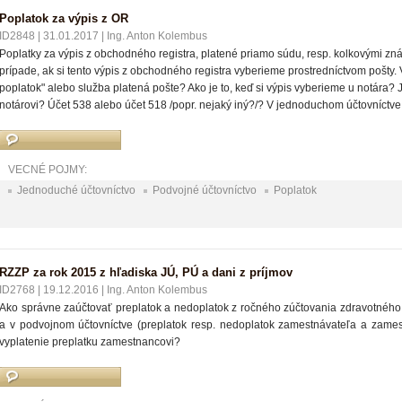
Poplatok za výpis z OR
ID2848
|
31.01.2017
|
Ing. Anton Kolembus
Poplatky za výpis z obchodného registra, platené priamo súdu, resp. kolkovými zná
prípade, ak si tento výpis z obchodného registra vyberieme prostredníctvom pošty. 
poplatok" alebo služba platená pošte? Ako je to, keď si výpis vyberieme u notára? 
notárovi? Účet 538 alebo účet 518 /popr. nejaký iný?/? V jednoduchom účtovníctve
VECNÉ POJMY:
Jednoduché účtovníctvo
Podvojné účtovníctvo
Poplatok
RZZP za rok 2015 z hľadiska JÚ, PÚ a dani z príjmov
ID2768
|
19.12.2016
|
Ing. Anton Kolembus
Ako správne zaúčtovať preplatok a nedoplatok z ročného zúčtovania zdravotného
a v podvojnom účtovníctve (preplatok resp. nedoplatok zamestnávateľa a zame
vyplatenie preplatku zamestnancovi?