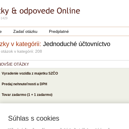
-1429
e
Zadať otázku
Predplatné
zky v kategórii:
Jednoduché účtovníctvo
 otázok v kategórii: 208
NOVŠIE OTÁZKY
Vyradenie vozidla z majetku SZČO
Predaj nehnuteľnosti a DPH
Tovar zadarmo (1 + 1 zadarmo)
POPULÁRNEJŠIE OTÁZKY
Súhlas s cookies
Účtovanie poskytovania stravy vo vlastnom stravovacom zariadení v sústav