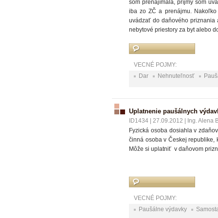
som prenajímala, príjmy som uvá
iba zo ZČ a prenájmu. Nakoľko
uvádzať do daňového priznania a
nebytové priestory za byt alebo d
VECNÉ POJMY:
Dar
Nehnuteľnosť
Pauš
Uplatnenie paušálnych výdav
ID1434
|
27.09.2012
|
Ing. Alena 
Fyzická osoba dosiahla v zdaňo
činná osoba v Českej republike,
Môže si uplatniť v daňovom priz
VECNÉ POJMY:
Paušálne výdavky
Samosta