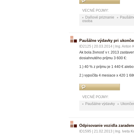
VECNÉ POJMY:
Daňové priznanie
Paušáln
osoba
Paušálne výdavky pri ukonče
ID2125
|
20.03.2014
|
Ing. Anton
Ak bola živnosť v r. 2013 zastave
dosiahnutého príjmu 3 600 €:
1.) 40 % z príjmu je 1 440 € alebo
2.) vypočíta 4 mesiace x 420 1 68
VECNÉ POJMY:
Paušálne výdavky
Ukončen
Odpisovanie vozidla zarade
ID1595
|
21.02.2013
|
Ing. Iveta 