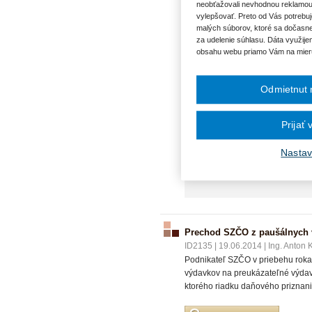
neobťažovali nevhodnou reklamou
Uplatňujem v s. r. o. paušálne v
vylepšovať. Preto od Vás potrebuj
chcela prejsť na satelitné sled
malých súborov, ktoré sa dočasne
výdavkov na PHL? Tiež ma zaujím
za udelenie súhlasu. Dáta využije
zamestnanca, príp. štatutára firm
obsahu webu priamo Vám na mier
príjem a podľa zákona ho zdaniť,
DPH)? Zaujímam sa tiež, keďže 
Odmietnut 
súkromný účel, keď sa vedie jedn
Prijať
VECNÉ POJMY:
Nastav
Automobil v podnikaní
Pau
činná osoba
Prechod SZČO z paušálnych 
ID2135
|
19.06.2014
|
Ing. Anton
Podnikateľ SZČO v priebehu roka
výdavkov na preukázateľné výdav
ktorého riadku daňového priznani