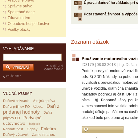
Pracovné právo
Úprava daňového základu pri s
12.
03.
Správne právo
12
Spotrebné dane
Pozastavená živnosť a výpoče
31.
03.
Zdravotníctvo
11
Odpadové hospodárstvo
Všetky otázky
Zoznam otázok
VYHĽADÁVANIE
Používanie motorového vozid
ID3179
|
08.03.2018
|
Ing. Dušan 
rozšírené
vyhľadávanie
Podnik poskytol motorové vozidl
zrušiť filter
ods. 3) ZDP. Náklady na pohonné l
súvislosti s prevádzkou motorovéh
umytie vozidla, diaľničná známka
VECNÉ POJMY
nákladov podniku aj časť DPH z p
písm . t)]. Pohonné látky použ
Daňové priznanie
Verejná správa
Daň z
zamestnancovi toto vozidlo odobr
Obec
Daň z príjmov FO
pridanej hodnoty
naďalej účtuje paušálom na časť
Daň z
Podvojné
ako keď bolo pridelené aj na súk
príjmov PO
účtovníctvo
Majetok
Faktúra
Nehnuteľnosť
Odpisy
Zamestnanec
Daňový výdavok