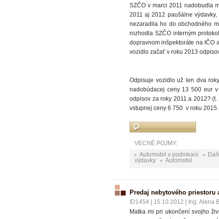
SZČO v marci 2011 nadobudla mo
2011 aj 2012 paušálne výdavky, p
nezaradila ho do obchodného ma
rozhodla SZČO interným protokol
dopravnom inšpektoráte na IČO a
vozidlo začať v roku 2013 odpiso
Odpisuje vozidlo už len dva rok
nadobúdacej ceny 13 500 eur v r
odpisov za roky 2011 a 2012? (t. 
vstupnej ceny 6 750 v roku 2015 
VECNÉ POJMY:
Automobil v podnikaní
Daň
výdavky
Automobil
Predaj nebytového priestoru 
ID1454
|
15.10.2012
|
Ing. Alena 
Matka mi pri ukončení svojho ži