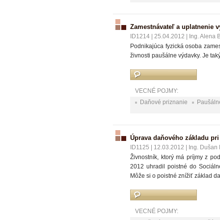
Zamestnávateľ a uplatnenie 
ID1214
|
25.04.2012
|
Ing. Alena 
Podnikajúca fyzická osoba zames
živnosti paušálne výdavky. Je ta
VECNÉ POJMY:
Daňové priznanie
Paušáln
Úprava daňového základu pri 
ID1125
|
12.03.2012
|
Ing. Dušan D
Živnostník, ktorý má príjmy z po
2012 uhradil poistné do Sociál
Môže si o poistné znížiť základ 
VECNÉ POJMY: