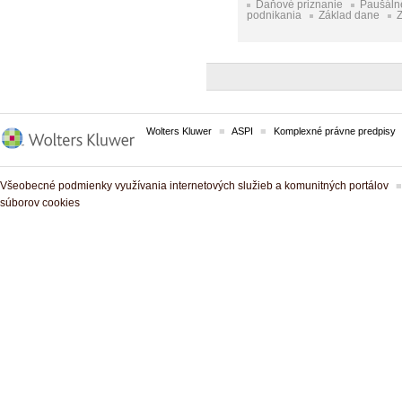
Daňové priznanie
Paušáln
podnikania
Základ dane
Wolters Kluwer
ASPI
Komplexné právne predpisy
Všeobecné podmienky využívania internetových služieb a komunitných portálov
súborov cookies