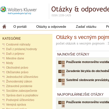
ISSN 1339-1429
O portáli
Otázky a odpovede
Zadať otázku
P
Otázky s vecným poj
KATEGÓRIE
počet otázok s vecným pojmom : 
Cestovné náhrady
Daň z pridanej hodnoty
Daň z príjmov
NAJNOVŠIE OTÁZKY
Miestne dane
Používanie motorového vozidla
Mzdy
08.
03.
18
Obchodné právo
Zaradenie bicykla do obchodn
24.
05.
Občianske právo
17
Jednoduché účtovníctvo
Satelitné sledovanie prevádzky
10.
09.
Živnostenský zákon
14
Zdravotné poistenie
Sociálne zabezpečenie
NAJPOPULÁRNEJŠIE OTÁZKY
Správa daní a poplatkov
Podvojné účtovníctvo
Používanie motorového vozidla
08.
03.
Verejná správa
18