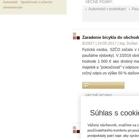
VECNÉ POJMY:
Automobil
Spoločnosť s ručením
obmedzeným
Automobil v podnikaní
Pau
Zaradenie bicykla do obchod
ID2927
|
24.05.2017
|
Ing. Dušan 
Fyzická osoba, SZČO začala v r
paušálne výdavky). V 2/2016 obst
hodnote 1 000 € ako drobný maj
majetok a "pokračovať" v odpisova
ročný odpis vo výške 50 % daňové
VECNÉ POJMY:
Jednoduché účtovníctvo
O
Súhlas s cooki
Vážený návštevník, snažíme sa z
používateľského komfortu pri pou
Satelitné sledovanie prevádzk
predpoklady patrí napr. aby sprá
ID2255
|
10.09.2014
|
Ing. Anton