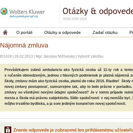
ISSN 1339-1429
O portáli
Otázky a odpovede
Zadať otázku
P
Nájomná zmluva
ID1628
|
26.02.2013
|
Mgr. Jaroslav Nižňanský
|
Vytvoriť záložku
Prevádzkujem zubnú ambulanciu ako fyzická osoba už 11-ty rok a tent
s ručením obmedzeným, jednou z hlavných podmienok je platná nájomná zm
školy, zmluvu mám ako fyzická osoba, platnú do roku 2016. Riaditeľ školy 
novej zmluvy postupovať, samozrejme tak, aby to bolo právne v poriadku.
zmluvy so všetkými novými údajmi spoločnosti? Je v tomto prípade nutn
mesta a škola má právnu subjektivitu. Sídlo spoločnosti v nej nemôže byť, 
môjho trvalého bydliska, a ja som jediným konateľom novej spoločnosti.
Znenie odpovede je zobrazené len prihlásenému užívateľo