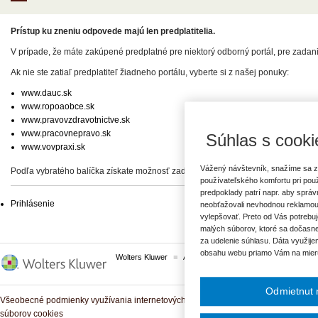
Prístup ku zneniu odpovede majú len predplatitelia.
V prípade, že máte zakúpené predplatné pre niektorý odborný portál, pre zadan
Ak nie ste zatiaľ predplatiteľ žiadneho portálu, vyberte si z našej ponuky:
www.dauc.sk
www.ropoaobce.sk
www.pravovzdravotnictve.sk
www.pracovnepravo.sk
Súhlas s cooki
www.vovpraxi.sk
Vážený návštevník, snažíme sa z
Podľa vybratého balíčka získate možnosť zadať svoje otázky, prípadne prístup 
používateľského komfortu pri pou
predpoklady patrí napr. aby sprá
Prihlásenie
neobťažovali nevhodnou reklamou
vylepšovať. Preto od Vás potrebuj
malých súborov, ktoré sa dočasne
za udelenie súhlasu. Dáta využije
obsahu webu priamo Vám na mier
Wolters Kluwer
ASPI
Komplexné právne predpisy
Odmietnut 
Všeobecné podmienky využívania internetových služieb a komunitných portálov
súborov cookies