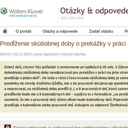
ISSN 1339-1429
O portáli
Otázky a odpovede
Zadať otázku
P
Predĺženie skúšobnej doby o prekážky v práci
ID5447
|
06.12.2024
|
Jana Sapáková
|
Vytvoriť záložku
Dobrý deň, chcem Vás požiadať o usmernenie pri aplikácii § 45 ods. 3 Zák
dohodnutej skúšobnej doby neodpracoval pre prekážku v práci na jeho str
predlžuje o jeden deň“. Ak teda v rámci času trvania skúšobnej doby je zam
pondelka do stredy ďalšieho týždňa, tak o tie pracovné dni (pracuje pondelo
a nepracoval, sa skúšobná doba predĺži (t. j. o 8 pracovných dní, ktoré zam
predĺženie bude ale o 8 kalendárnych dní – vyplýva to z formulácie „sa predlž
uvedené, že ide o pracovný deň, týmto dňom bude kalendárny deň. Poprosí
predlžuje o kalendárne alebo pracovné dní. ďakujem za odpoveď Šteffeková
Znenie odpovede je zobrazené len prihlásenému užívateľo