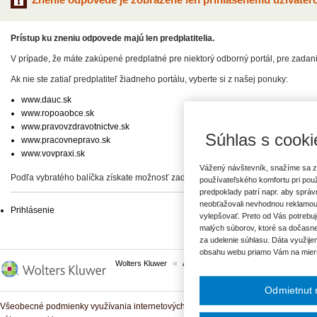
Prístup ku zneniu odpovede majú len predplatitelia.
V prípade, že máte zakúpené predplatné pre niektorý odborný portál, pre zadan
Ak nie ste zatiaľ predplatiteľ žiadneho portálu, vyberte si z našej ponuky:
www.dauc.sk
www.ropoaobce.sk
www.pravovzdravotnictve.sk
Súhlas s cooki
www.pracovnepravo.sk
www.vovpraxi.sk
Vážený návštevník, snažíme sa z
Podľa vybratého balíčka získate možnosť zadať svoje otázky, prípadne prístup 
používateľského komfortu pri pou
predpoklady patrí napr. aby sprá
neobťažovali nevhodnou reklamou
Prihlásenie
vylepšovať. Preto od Vás potrebuj
malých súborov, ktoré sa dočasne
za udelenie súhlasu. Dáta využije
obsahu webu priamo Vám na mier
Wolters Kluwer
ASPI
Komplexné právne predpisy
Odmietnut 
Všeobecné podmienky využívania internetových služieb a komunitných portálov