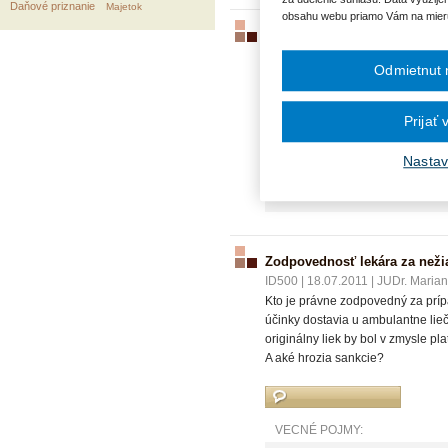
Daňové priznanie
Majetok
obsahu webu priamo Vám na mier
Platby za výkony
ID501
|
18.07.2011
|
JUDr. Zdenko
Odmietnut 
Má zdravotná poisťovňa právo vymá
lekárov, následne bol vystavený 
Prijať
Nastav
VECNÉ POJMY:
Zdravotná poisťovňa
Zodpovednosť lekára za neži
ID500
|
18.07.2011
|
JUDr. Marian
Kto je právne zodpovedný za prípa
účinky dostavia u ambulantne li
originálny liek by bol v zmysle pl
A aké hrozia sankcie?
VECNÉ POJMY: