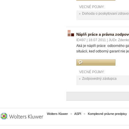
VECNÉ POJMY:
Dohoda o poskytovaní zdravotn
Náplň práce a právna zodpo
ID497
|
18.07.2011
|
JUDr. Zdenko
Aká je náplň práce odborného ga
situácii, keď odborný garant nie 
VECNÉ POJMY:
Zodpovedný zástupca
Wolters Kluwer
ASPI
Komplexné právne predpisy