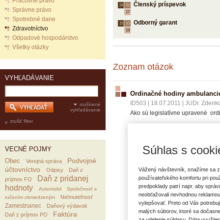
Pracovné právo
Členský príspevok
24.
03.
Správne právo
17
Spotrebné dane
Odborný garant
15.
10.
Zdravotníctvo
19
Odpadové hospodárstvo
Všetky otázky
Zoznam otázok
VYHĽADÁVANIE
Ordinačné hodiny ambulanci
ID503
|
18.07.2011
|
JUDr. Zdenko
rozšírené
vyhľadávanie
Ako sú legislatívne upravené or
zrušiť filter
Je nevyhnutná prítomnosť lek
Je nutné uvádzať prestávku 
Je povinnosťou pri výkone či
Súhlas s cooki
VECNÉ POJMY
Majú ordinačné hodiny obsaho
Podvojné
Obec
Verejná správa
účtovníctvo
Vážený návštevník, snažíme sa z
Odpisy
Daň z
Daň z pridanej
používateľského komfortu pri pou
príjmov FO
predpoklady patrí napr. aby sprá
hodnoty
Automobil
Spoločnosť s
VECNÉ POJMY:
neobťažovali nevhodnou reklamou
Nehnuteľnosť
ručením obmedzeným
Ordinačné hodiny
vylepšovať. Preto od Vás potrebuj
Zamestnanec
Daňový výdavok
malých súborov, ktoré sa dočasne
Faktúra
Daň z príjmov PO
za udelenie súhlasu. Dáta využije