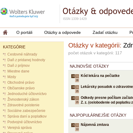
ISSN 1339-1429
O portáli
Otázky a odpovede
Zadať otázku
P
Otázky v kategórii:
Zdr
KATEGÓRIE
počet otázok v kategórii: 117
Cestovné náhrady
Daň z pridanej hodnoty
Daň z príjmov
NAJNOVŠIE OTÁZKY
Miestne dane
Kód lekára na pečiatke
Mzdy
08.
01.
26
Obchodné právo
Lekársky posudok o zdravotnej
08.
08.
Občianske právo
25
Jednoduché účtovníctvo
Odkedy presne počítam začiatok
30.
07.
Živnostenský zákon
Z. z. (oslobodenie od poplatku
25
Zdravotné poistenie
Sociálne zabezpečenie
NAJPOPULÁRNEJŠIE OTÁZKY
Správa daní a poplatkov
Podvojné účtovníctvo
Nájomná zmluva
26.
02.
Verejná správa
13