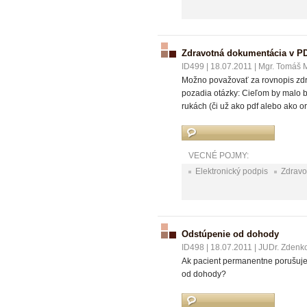
Zdravotná dokumentácia v P
ID499
|
18.07.2011
|
Mgr. Tomáš 
Možno považovať za rovnopis zdr
pozadia otázky: Cieľom by malo by
rukách (či už ako pdf alebo ako o
VECNÉ POJMY:
Elektronický podpis
Zdravo
Odstúpenie od dohody
ID498
|
18.07.2011
|
JUDr. Zdenko
Ak pacient permanentne porušuje l
od dohody?