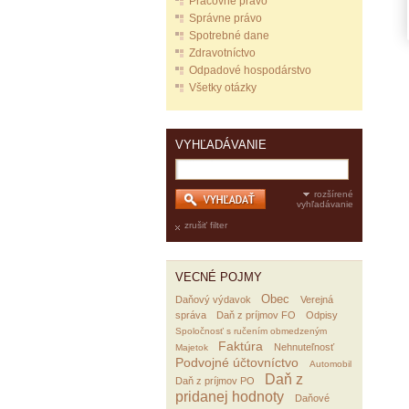
Pracovné právo
Správne právo
Spotrebné dane
Zdravotníctvo
Odpadové hospodárstvo
Všetky otázky
VYHĽADÁVANIE
rozšírené
vyhľadávanie
zrušiť filter
VECNÉ POJMY
Obec
Daňový výdavok
Verejná
správa
Daň z príjmov FO
Odpisy
Spoločnosť s ručením obmedzeným
Faktúra
Nehnuteľnosť
Majetok
Podvojné účtovníctvo
Automobil
Daň z
Daň z príjmov PO
pridanej hodnoty
Daňové