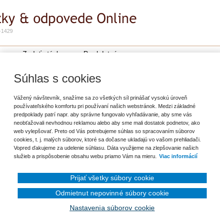
-1429
e
Zadať otázku
Predplatné
zky s vecným pojmom:
pracovný pomer
Súhlas s cookies
 otázok s vecným pojmom : 0
Vážený návštevník, snažíme sa zo všetkých síl prinášať vysokú úroveň
používateľského komfortu pri používaní našich webstránok. Medzi základné
predpoklady patrí napr. aby správne fungovalo vyhľadávanie, aby sme vás
Žiadne otázky
neobťažovali nevhodnou reklamou alebo aby sme mali dostatok podnetov, ako
web vylepšovať. Preto od Vás potrebujeme súhlas so spracovaním súborov
cookies, t. j. malých súborov, ktoré sa dočasne ukladajú vo vašom prehliadači.
Vopred ďakujeme za udelenie súhlasu. Dáta využijeme na zlepšovanie našich
služieb a prispôsobenie obsahu webu priamo Vám na mieru.
Viac informácií
Prijať všetky súbory cookie
Odmietnut nepovinné súbory cookie
Nastavenia súborov cookie