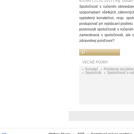
ID1585
|
21.02.2013
|
Ing. Dušan 
Spoločnosť s ručením obmedzený
vysporiadaní všetkých zákonnýc
vyplatený konateľovi, resp. spo
postupovať pri vyplácaní podielu
povinnosti spoločnosti s ručením
zamestnaná v spoločnosti, ale c
zdravotnej poisťovni?
VECNÉ POJMY:
Konateľ
Poistenie sociálne
Spoločník
Spoločnosť s r