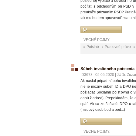
poslednej výplate a odviesť ho 
počítať s odchodným pri PSD v p
preukáže priznaním PSD? Pretože
tak mu budem opravovať mzdu ni
VECNÉ POJMY:
Poistné
Pracovné právo
Súbeh invalidného poistenia
ID3678
|
05.05.2020
|
JUDr. Zuza
Ak nastal prípad súbehu invalidn
nie je možný súbeh ID a DPO (j
požiadať Sociálnu poisťovnu o v
danú žiadosť). Prepokladám, že a
späť. Ak sa zruší štatút DPO u 
(mzdový osob.bod a pod...)
VECNÉ POJMY: