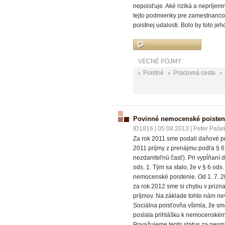
nepoisťuje. Aké riziká a nepríjemn
tejto podmienky pre zamestnancov
poistnej udalosti. Bolo by toto j
VECNÉ POJMY:
Poistné
Pracovná cesta
Povinné nemocenské poisten
ID1816
|
05.08.2013
|
Peter Pašek
Za rok 2011 sme podali daňové pr
2011 príjmy z prenájmu podľa § 6 
nezdaniteľnú časť). Pri vypĺňaní d
ods. 1. Tým sa stalo, že v § 6 ods
nemocenské poistenie. Od 1. 7. 2
za rok 2012 sme si chybu v prizn
príjmov. Na základe tohto nám n
Sociálna poisťovňa všimla, že s
poslala prihlášku k nemocenskému
Považujeme tento status za nesm