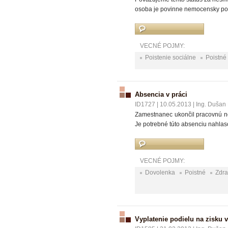
osoba je povinne nemocensky poi
VECNÉ POJMY:
Poistenie sociálne
Poistné
Absencia v práci
ID1727
|
10.05.2013
|
Ing. Dušan 
Zamestnanec ukončil pracovnú nes
Je potrebné túto absenciu nahlaso
VECNÉ POJMY:
Dovolenka
Poistné
Zdra
Vyplatenie podielu na zisku v