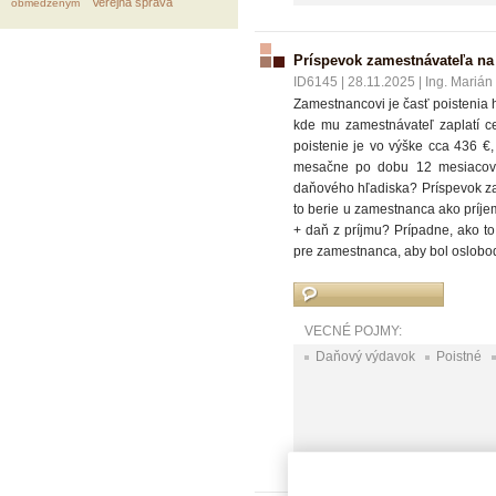
Verejná správa
obmedzeným
Príspevok zamestnávateľa na
ID6145
|
28.11.2025
|
Ing. Marián
Zamestnancovi je časť poistenia
kde mu zamestnávateľ zaplatí c
poistenie je vo výške cca 436 
mesačne po dobu 12 mesiacov,
daňového hľadiska? Príspevok z
to berie u zamestnanca ako príje
+ daň z príjmu? Prípadne, ako t
pre zamestnanca, aby bol oslob
VECNÉ POJMY:
Daňový výdavok
Poistné