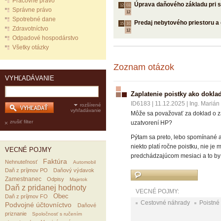
Pracovné právo
Úprava daňového základu pri s
12.
03.
Správne právo
12
Spotrebné dane
Predaj nebytového priestoru a 
15.
10.
Zdravotníctvo
12
Odpadové hospodárstvo
Všetky otázky
Zoznam otázok
VYHĽADÁVANIE
Zaplatenie poistky ako dokla
ID6183
|
11.12.2025
|
Ing. Marián
rozšírené
vyhľadávanie
Môže sa považovať za doklad o zap
zrušiť filter
uzatvorení HP?
Pýtam sa preto, lebo spomínané a
niekto platí ročne poistku, nie je
VECNÉ POJMY
predchádzajúcom mesiaci a to by 
Faktúra
Nehnuteľnosť
Automobil
Daň z príjmov PO
Daňový výdavok
Zamestnanec
Odpisy
Majetok
Daň z pridanej hodnoty
VECNÉ POJMY:
Obec
Daň z príjmov FO
Cestovné náhrady
Poistné
Podvojné účtovníctvo
Daňové
priznanie
Spoločnosť s ručením