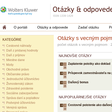
ISSN 1339-1429
O portáli
Otázky a odpovede
Zadať otázku
P
Otázky s vecným poj
KATEGÓRIE
počet otázok s vecným pojmom : 
Cestovné náhrady
Daň z pridanej hodnoty
Daň z príjmov
NAJNOVŠIE OTÁZKY
Miestne dane
Zaplatenie poistky ako doklad
Mzdy
11.
12.
25
Obchodné právo
Príspevok zamestnávateľa na 
28.
11.
Občianske právo
25
Jednoduché účtovníctvo
Daňový bonus
10.
02.
Živnostenský zákon
25
Zdravotné poistenie
Sociálne zabezpečenie
NAJPOPULÁRNEJŠIE OTÁZKY
Správa daní a poplatkov
Podvojné účtovníctvo
Cestovné poistenie ako daňov
19.
10.
Verejná správa
12