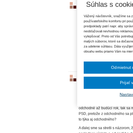
Súhlas s cooki
Daňový bonus
ID5537
|
10.02.2025
|
RNDr. Jana
Vážený návštevník, snažíme sa z
Dobrý deň, prosím o radu pri vý
používateľského komfortu pri pou
január 2025. Na internete sú rôzne
predpoklady patrí napr. aby sprá
neobťažovali nevhodnou reklamou
vylepšovať. Preto od Vás potrebuj
malých súborov, ktoré sa dočasne
VECNÉ POJMY:
za udelenie súhlasu. Dáta využije
obsahu webu priamo Vám na mier
Daňový bonus
Poistné
Odmietnut 
Priznanie predčasného star
Prijať
ID4819
|
02.11.2023
|
Ing. Iveta M
Sme ZŠ s MŠ s právnou subjekti
Nastav
predčasného starobného dôchod
nemôžeme vyplatiť odchodné v po
odchodné až budúci rok, tak sa 
PSD, pretože z odchodného sa plat
to týka aj odchodného?
A ďalej sme sa stretli s názorom