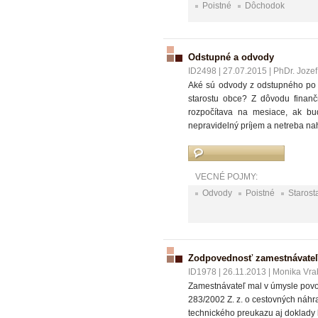
Poistné
Dôchodok
Odstupné a odvody
ID2498
|
27.07.2015
|
PhDr. Jozef
Aké sú odvody z odstupného po 
starostu obce? Z dôvodu finanč
rozpočítava na mesiace, ak bu
nepravidelný príjem a netreba n
VECNÉ POJMY:
Odvody
Poistné
Starost
Zodpovednosť zamestnávateľ
ID1978
|
26.11.2013
|
Monika Vrab
Zamestnávateľ mal v úmysle povo
283/2002 Z. z. o cestovných náhr
technického preukazu aj doklady k