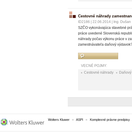
Cestovné náhrady zamestnanc
ID2186
|
22.06.2014
|
Ing. Dušan 
SZČO vykonávajúca stavebné prác
práce uvedené Slovenská republi
náhrady počas výkonu práce v za
zamestnávateľa daňový výdavok? A
VECNÉ POJMY:
Cestovné náhrady
Daňový
Wolters Kluwer
ASPI
Komplexné právne predpisy