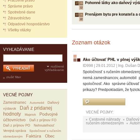
Pracovné právo
Pohonné látky ako daňový vý
27.
09.
Správne právo
12
Spotrebné dane
Prenájom bytu pre konateľa a
07.
06.
Zdravotníctvo
22
Odpadové hospodárstvo
Všetky otázky
Zoznam otázok
VYHĽADÁVANIE
Ako účtovať PHL v plnej výš
ID998
|
29.01.2012
|
Ing. Dušan Do
rozšírené
vyhľadávanie
Spoločnosť s ručením obmedzeným
zrušiť filter
nemá zamestnancov, automobil po
spoločnosť. Ako správne účtovať 
príkazy? Predpokladám, že fyzic
VECNÉ POJMY
Zamestnanec
Daňový
Automobil
Daň z pridanej
výdavok
VECNÉ POJMY:
hodnoty
Podvojné
Majetok
účtovníctvo
Cestovné náhrady
Daňový
Daň z príjmov FO
ručením obmedzeným
Autom
Daň z príjmov PO
Nehnuteľnosť
Verejná správa
Spoločnosť s ručením
Faktúra
Obec
obmedzeným