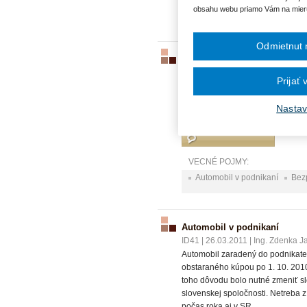
obsahu webu priamo Vám na mier
Automobil v podnikaní
Daň
Odmietnut 
Automobil - doplnenie otázky
ID4505
|
29.03.2023
|
Ing. Marián
Prijať
Manželia podnikajú ako SZČO, k
podnikanie. Asi 2 x do mesiac
Nastav
výdavkov náklady na tento autom
VECNÉ POJMY:
Automobil v podnikaní
Bezp
Automobil v podnikaní
ID41
|
26.03.2011
|
Ing. Zdenka J
Automobil zaradený do podnikateľs
obstaraného kúpou po 1. 10. 2010
toho dôvodu bolo nutné zmeniť s
slovenskej spoločnosti. Netreba 
počas roka aj v SR.