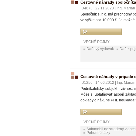
Cestovné náhrady spoločníka
ID4873
|
22.11.2023
|
Ing. Marián
Spoločník s. r. o. má prechodný
vo výške cca 10 000 €. Je možné
VECNÉ POJMY:
Daňový výdavok
Daň z prí
Cestovné náhrady v prípade 
ID1256
|
14.06.2012
|
Ing. Marián
Podnikateľský subjekt - živnost
Môže si uplatňovať aspoň základ
doklady o nákupe PHL neukladal
VECNÉ POJMY:
Automobil nezaradený v obc
Pohonné látky