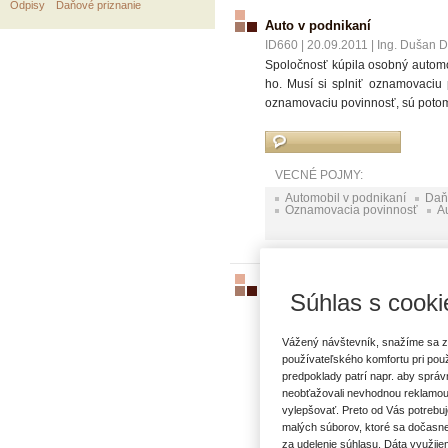
Odpisy
Daňové priznanie
Auto v podnikaní
ID660
|
20.09.2011
|
Ing. Dušan Do
Spoločnosť kúpila osobný automo
ho. Musí si splniť oznamovaciu 
oznamovaciu povinnosť, sú potom 
VECNÉ POJMY:
Automobil v podnikaní
Daň 
Oznamovacia povinnosť
A
Automobil
Súhlas s cooki
ID4495
|
24.03.2023
|
Ing. Marián
Manželia podnikajú ako SZČO, k
Vážený návštevník, snažíme sa z
podnikanie. Asi 2 x do mesiac
používateľského komfortu pri pou
výdavkov náklady na tento autom
predpoklady patrí napr. aby sprá
neobťažovali nevhodnou reklamou
vylepšovať. Preto od Vás potrebuj
malých súborov, ktoré sa dočasne
VECNÉ POJMY:
za udelenie súhlasu. Dáta využije