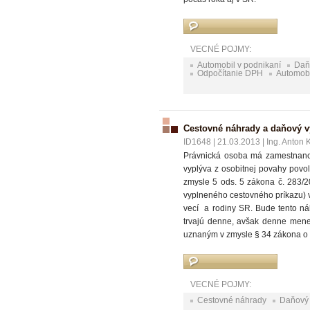
VECNÉ POJMY:
Automobil v podnikaní
Daň
Odpočítanie DPH
Automobi
Cestovné náhrady a daňový 
ID1648
|
21.03.2013
|
Ing. Anton
Právnická osoba má zamestnanco
vyplýva z osobitnej povahy povo
zmysle 5 ods. 5 zákona č. 283/20
vyplneného cestovného príkazu) v
vecí a rodiny SR. Bude tento n
trvajú denne, avšak denne mene
uznaným v zmysle § 34 zákona o
VECNÉ POJMY:
Cestovné náhrady
Daňový