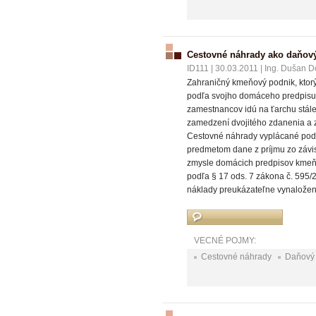
Cestovné náhrady ako daňový
ID111
|
30.03.2011
|
Ing. Dušan Do
Zahraničný kmeňový podnik, ktor
podľa svojho domáceho predpisu, 
zamestnancov idú na ťarchu stál
zamedzení dvojitého zdanenia a 
Cestovné náhrady vyplácané pod
predmetom dane z príjmu zo závisl
zmysle domácich predpisov kmeň
podľa § 17 ods. 7 zákona č. 595/2
náklady preukázateľne vynaložené
VECNÉ POJMY:
Cestovné náhrady
Daňový