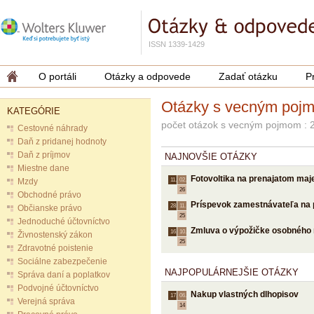
ISSN 1339-1429
O portáli
Otázky a odpovede
Zadať otázku
P
Otázky s vecným poj
KATEGÓRIE
počet otázok s vecným pojmom : 
Cestovné náhrady
Daň z pridanej hodnoty
Daň z príjmov
NAJNOVŠIE OTÁZKY
Miestne dane
Fotovoltika na prenajatom maj
Mzdy
11.
02.
26
Obchodné právo
Príspevok zamestnávateľa na 
28.
11.
Občianske právo
25
Jednoduché účtovníctvo
Zmluva o výpožičke osobného m
16.
10.
Živnostenský zákon
25
Zdravotné poistenie
Sociálne zabezpečenie
NAJPOPULÁRNEJŠIE OTÁZKY
Správa daní a poplatkov
Podvojné účtovníctvo
Nakup vlastných dlhopisov
17.
06.
Verejná správa
14