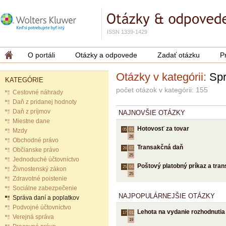
ISSN 1339-1429
O portáli
Otázky a odpovede
Zadať otázku
P
Otázky v kategórii:
Spr
KATEGÓRIE
počet otázok v kategórii: 155
Cestovné náhrady
Daň z pridanej hodnoty
Daň z príjmov
NAJNOVŠIE OTÁZKY
Miestne dane
Hotovosť za tovar
Mzdy
05.
01.
26
Obchodné právo
Transakčná daň
28.
07.
Občianske právo
25
Jednoduché účtovníctvo
Poštový platobný príkaz a tra
25.
04.
Živnostenský zákon
25
Zdravotné poistenie
Sociálne zabezpečenie
NAJPOPULÁRNEJŠIE OTÁZKY
Správa daní a poplatkov
Podvojné účtovníctvo
Lehota na vydanie rozhodnutia
17.
01.
Verejná správa
19