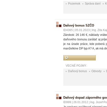
Pozemok
Správa daní
K
Daňový bonus SZČO
ID4365
|
05.01.2023
|
Ing. Zita K
Zárobok: 26 146 €, náklady vrát
daňového bonusu zarátať aj príje
je na úrade práce, kde poberá 
manželkine DP typ A? A, ak má di
VECNÉ POJMY:
Daňový bonus
Odvody
Daňový dopad záporného goo
ID999
|
26.01.2012
|
Ing. Jozef P