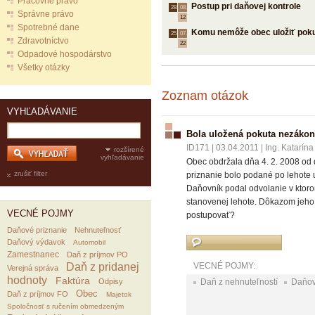
Pracovné právo
Postup pri daňovej kontrole
28.
08.
Správne právo
12
Spotrebné dane
Komu nemôže obec uložiť poku
25.
07.
Zdravotníctvo
22
Odpadové hospodárstvo
Všetky otázky
Zoznam otázok
VYHĽADÁVANIE
Bola uložená pokuta nezáko
ID171
|
03.04.2011
|
Ing. Katarína
rozšírené
vyhľadávanie
Obec obdržala dňa 4. 2. 2008 od 
zrušiť filter
priznanie bolo podané po lehote 
Daňovník podal odvolanie v ktor
stanovenej lehote. Dôkazom jeho 
VECNÉ POJMY
postupovať?
Daňové priznanie
Nehnuteľnosť
Daňový výdavok
Automobil
Zamestnanec
Daň z príjmov PO
Daň z pridanej
VECNÉ POJMY:
Verejná správa
hodnoty
Faktúra
Odpisy
Daň z nehnuteľností
Daňov
Obec
Daň z príjmov FO
Majetok
Spoločnosť s ručením obmedzeným