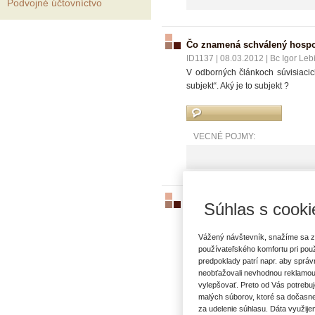
Podvojné účtovníctvo
Čo znamená schválený hospo
ID1137
|
08.03.2012
|
Bc Igor Leb
V odborných článkoch súvisiaci
subjekt“. Aký je to subjekt ?
VECNÉ POJMY:
Daň z motorových vozidiel a
Súhlas s cooki
ID3878
|
18.03.2021
|
Ing. Jana F
SZČO si chce uplatniť paušálne vý
Vážený návštevník, snažíme sa z
používa vlastné MV nezaradené v
používateľského komfortu pri pou
zániku DP do konca januára nepod
predpoklady patrí napr. aby sprá
neobťažovali nevhodnou reklamou
vylepšovať. Preto od Vás potrebuj
malých súborov, ktoré sa dočasne
VECNÉ POJMY:
za udelenie súhlasu. Dáta využije