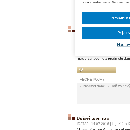
obsahu webu priamo Vám na mier
Daň z motorových vozidiel
Odmietnut 
Daň za nevýherné hracie príst
Prijať
ID244
|
14.04.2011
|
Ing. Elena R
V miestnom pohostinstve je umiest
Nastav
hracie prístroje a tvrdí, že toto z
Poplatok vyberá iba za požičanie
hracie zariadenie z predmetu da
VECNÉ POJMY:
Predmet dane
Daň za nevý
Daňové tajomstvo
ID2732
|
14.07.2016
|
Ing. Klára 
Miestna časť uvažuje o zverejnen