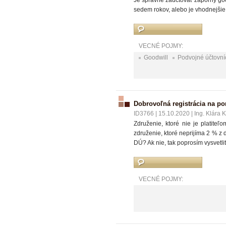
Je správne zaúčtovať záporný goo
sedem rokov, alebo je vhodnejši
VECNÉ POJMY:
Goodwill
Podvojné účtovní
Dobrovoľná registrácia na por
ID3766
|
15.10.2020
|
Ing. Klára 
Združenie, ktoré nie je platite
združenie, ktoré neprijíma 2 % 
DÚ? Ak nie, tak poprosím vysvetli
VECNÉ POJMY: