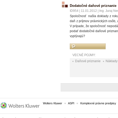
Dodatočné daňové priznanie
ID954
|
11.01.2012
|
Ing. Juraj Ne
Spoločnosť našla doklady z roku 
daň z príjmov právnických osôb, 
V prípade, že spoločnosť nepodá 
podať dodatočné daňové priznanie 
vyplývajú?
VECNÉ POJMY:
Daňové priznanie
Náklady
Wolters Kluwer
ASPI
Komplexné právne predpisy