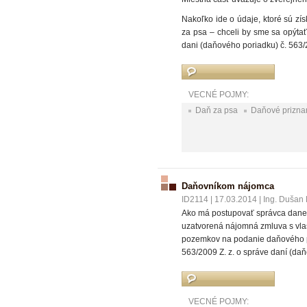
Nakoľko ide o údaje, ktoré sú zí
za psa – chceli by sme sa opýta
dani (daňového poriadku) č. 563/
VECNÉ POJMY:
Daň za psa
Daňové prizna
Daňovníkom nájomca
ID2114
|
17.03.2014
|
Ing. Dušan D
Ako má postupovať správca dane, 
uzatvorená nájomná zmluva s vlas
pozemkov na podanie daňového pr
563/2009 Z. z. o správe daní (daň
VECNÉ POJMY: