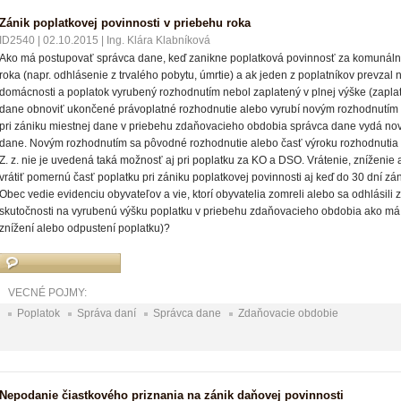
Zánik poplatkovej povinnosti v priebehu roka
ID2540
|
02.10.2015
|
Ing. Klára Klabníková
Ako má postupovať správca dane, keď zanikne poplatková povinnosť za komunál
roka (napr. odhlásenie z trvalého pobytu, úmrtie) a ak jeden z poplatníkov prevzal
domácnosti a poplatok vyrubený rozhodnutím nebol zaplatený v plnej výške (zaplat
dane obnoviť ukončené právoplatné rozhodnutie alebo vyrubí novým rozhodnutím 
pri zániku miestnej dane v priebehu zdaňovacieho obdobia správca dane vydá nov
dane. Novým rozhodnutím sa pôvodné rozhodnutie alebo časť výroku rozhodnutia
Z. z. nie je uvedená taká možnosť aj pri poplatku za KO a DSO. Vrátenie, zníženi
vrátiť pomernú časť poplatku pri zániku poplatkovej povinnosti aj keď do 30 dní z
Obec vedie evidenciu obyvateľov a vie, ktorí obyvatelia zomreli alebo sa odhlásili
skutočnosti na vyrubenú výšku poplatku v priebehu zdaňovacieho obdobia ako má
znížení alebo odpustení poplatku)?
VECNÉ POJMY:
Poplatok
Správa daní
Správca dane
Zdaňovacie obdobie
Nepodanie čiastkového priznania na zánik daňovej povinnosti