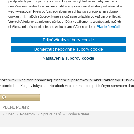
predpoklady patrí napr. aby správne fungovalo vyhľadávanie, aby sme vás
Daňovníkom nájomca
neobťažovali nevhodnou reklamou alebo aby sme mali dostatok podnetov, ako
web vylepšovať. Preto od Vás potrebujeme súhlas so spracovaním súborov
Miestne dane za náhradné pozemky
cookies, t. j. malých súborov, ktoré sa dočasne ukladajú vo vašom prehliadači.
Vopred ďakujeme za udelenie súhlasu. Dáta využijeme na zlepšovanie našich
služieb a prispôsobenie obsahu webu priamo Vám na mieru.
Viac informácií
Prijať všetky súbory cookie
nam otázok
Odmietnut nepovinné súbory cookie
Miestne dane za náhradné pozemky
Nastavenia súborov cookie
ID2742
|
01.08.2016
|
Irena Bubeníková
V 90. rokoch minulého storočia boli niektorým občanom zo susednej ob
katastrálnom území Pohronský Ruskov. Obec Pohronský Ruskov má k dispozíc
pozemkov. Register obnovenej evidencie pozemkov v obci Pohronský Rusko
neprebehol. Kto je v takýchto prípadoch vecne a miestne príslušným správcom da
VECNÉ POJMY:
Obec
Pozemok
Správa daní
Správca dane