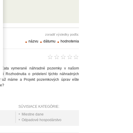
zoradiť výsledky podľa:
názvu
dátumu
hodnotenia
ce Čata vymerané náhradné pozemky v našom
ii Rozhodnutia o pridelení týchto náhradných
v už máme a Projekt pozemkových úprav ešte
ne?
SÚVISIACE KATEGÓRIE:
Miestne dane
Odpadové hospodárstvo