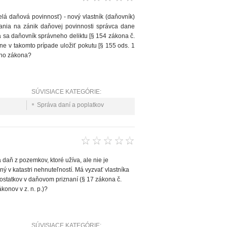
lá daňová povinnosť) - nový vlastník (daňovník)
nania na zánik daňovej povinnosti správca dane
 sa daňovník správneho deliktu [§ 154 zákona č.
ne v takomto prípade uložiť pokutu [§ 155 ods. 1
ého zákona?
SÚVISIACE KATEGÓRIE:
Správa daní a poplatkov
daň z pozemkov, ktoré užíva, ale nie je
 v katastri nehnuteľností. Má vyzvať vlastníka
statkov v daňovom priznaní (§ 17 zákona č.
konov v z. n. p.)?
SÚVISIACE KATEGÓRIE: