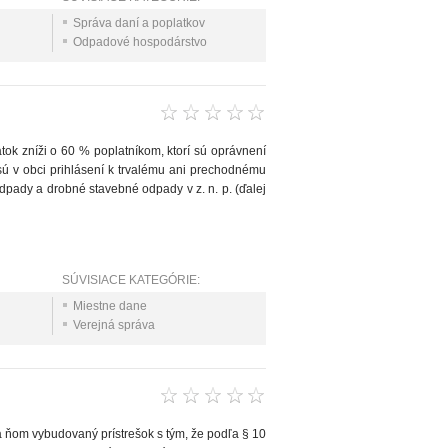
Správa daní a poplatkov
Odpadové hospodárstvo
k zníži o 60 % poplatníkom, ktorí sú oprávnení
sú v obci prihlásení k trvalému ani prechodnému
pady a drobné stavebné odpady v z. n. p. (ďalej
SÚVISIACE KATEGÓRIE:
Miestne dane
Verejná správa
a ňom vybudovaný prístrešok s tým, že podľa § 10