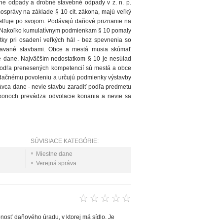
ne odpady a drobné stavebné odpady v z. n. p.
mosprávy na základe § 10 cit. zákona, majú veľký
etľuje po svojom. Podávajú daňové priznanie na
é. Nakoľko kumulatívnym podmienkam § 10 pomaly
atky pri osadení veľkých hál - bez spevnenia so
stavané stavbami. Obce a mestá musia skúmať
ne dane. Najväčším nedostatkom § 10 je nesúlad
e podľa prenesených kompetencií sú mestá a obce
udačnému povoleniu a určujú podmienky výstavby
ávca dane - nevie stavbu zaradiť podľa predmetu
zákonoch prevádza odvolacie konania a nevie sa
SÚVISIACE KATEGÓRIE:
Miestne dane
Verejná správa
nosť daňového úradu, v ktorej má sídlo. Je