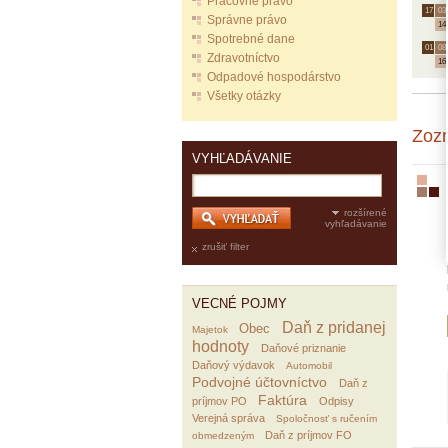
Pracovné právo
17.
03.
Správne právo
14
Spotrebné dane
01.
08.
Zdravotníctvo
16
Odpadové hospodárstvo
Všetky otázky
Zoz
VYHĽADÁVANIE
rozšírené
vyhľadávanie
zrušiť filter
VECNÉ POJMY
Daň z pridanej
Obec
Majetok
hodnoty
Daňové priznanie
Daňový výdavok
Automobil
Podvojné účtovníctvo
Daň z
Faktúra
príjmov PO
Odpisy
Verejná správa
Spoločnosť s ručením
Daň z príjmov FO
obmedzeným