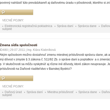
povinný nahlásiť túto prevádzkareň aj daňovému úradu v pôsobnosti, ktorého si zr
VECNÉ POJMY:
Elektronická registračná pokladnica
Správa daní
Správca dane
Daňov
subjekt
Zmena sídla spoločnosti
ID480
|
29.07.2011
|
Ing. Klára Klabníková
Akým spôsobom možno dosiahnuť zmenu miestnej príslušnosti správcu dane, ak al
iný dôvod v zmysle § 3 zákona č. 511/92 Zb. o správe daní a poplatkov a o zmená
p. V skutočnosti sa môžu vyskytnúť aj rôzne iné dôvody, ktoré zákon neupravuje.
príslušnosti na Daňové riaditeľstvo v Banskej Bystrici?
VECNÉ POJMY:
Daňový úrad
Správa daní
Miestna príslušnosť
Správca dane
Daňo
subjekt