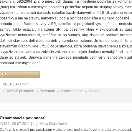
zákona č. 582/2004 Z. z. o miestnych daniach a miestnom poplatku za komunál
(ďalej len "zákon o miestnych daniach") prístrešok nepatrí do skupiny stavby. Sa
výpadok na miestnych daniach, nakoľko každý daňovník si § 10 cit. zákona vysv
pozemky a nie na stavby, nakoľko sú podľa nich bez podlažia a sú napr. dočasn
nebudú patriť žiadne stavby v SR, nakoľko aj projektanti vystihujú tieto nedost
zemou, takto ostávajú na území SR iba pozemky, ktoré v skutočnosti sú za
využívanie nehnuteľností, naháňať sa po súdoch, aby získali im patriace miest
definícií stavieb s definíciou stavieb v stavebnom zákone. Je to neprípustné, ž
stavebným úradom, kde určujú čo je stavbou, ktorá podlieha stavebnému a kola
a využívania stavieb a na základe zákona o miestnych daniach rovnaký úrad - spr
dane zo stavieb. Správca dane na základe nesúladu definícií v jednotlivých 
domáhať miestnych daní.
VECNÉ POJMY:
Daňové priznanie
Pozemok
Správca dane
Stavba
Oznamovacia povinnosť
ID484
|
29.07.2011
|
Ing. Klára Klabníková
Daňovník si zriadil prevádzkareň v pôsobnosti iného daňového úradu ako je pôsob