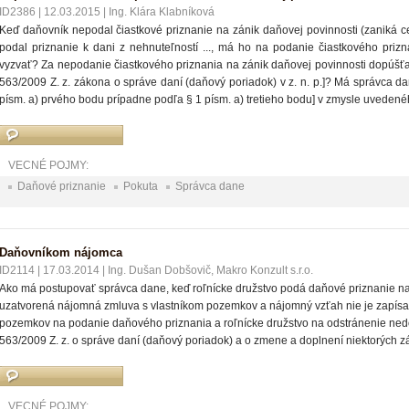
ID2386
|
12.03.2015
|
Ing. Klára Klabníková
Keď daňovník nepodal čiastkové priznanie na zánik daňovej povinnosti (zaniká ce
podal priznanie k dani z nehnuteľností ..., má ho na podanie čiastkového priz
vyzvať? Za nepodanie čiastkového priznania na zánik daňovej povinnosti dopúšťa
563/2009 Z. z. zákona o správe daní (daňový poriadok) v z. n. p.]? Má správca da
písm. a) prvého bodu prípadne podľa § 1 písm. a) tretieho bodu] v zmysle uveden
VECNÉ POJMY:
Daňové priznanie
Pokuta
Správca dane
Daňovníkom nájomca
ID2114
|
17.03.2014
|
Ing. Dušan Dobšovič, Makro Konzult s.r.o.
Ako má postupovať správca dane, keď roľnícke družstvo podá daňové priznanie na 
uzatvorená nájomná zmluva s vlastníkom pozemkov a nájomný vzťah nie je zapísaný
pozemkov na podanie daňového priznania a roľnícke družstvo na odstránenie nedo
563/2009 Z. z. o správe daní (daňový poriadok) a o zmene a doplnení niektorých zá
VECNÉ POJMY: