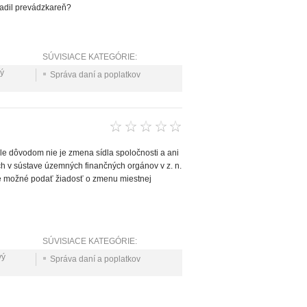
iadil prevádzkareň?
SÚVISIACE KATEGÓRIE:
ý
Správa daní a poplatkov
e dôvodom nie je zmena sídla spoločnosti a ani
ch v sústave územných finančných orgánov v z. n.
 Je možné podať žiadosť o zmenu miestnej
SÚVISIACE KATEGÓRIE:
vý
Správa daní a poplatkov