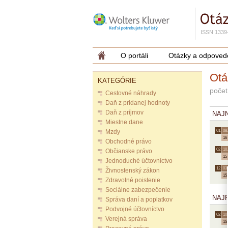
ISSN 1339
O portáli
Otázky a odpoved
Otá
KATEGÓRIE
počet
Cestovné náhrady
Daň z pridanej hodnoty
Daň z príjmov
NAJ
Miestne dane
Mzdy
01.
08.
16
Obchodné právo
02.
10.
Občianske právo
15
Jednoduché účtovníctvo
12.
03.
Živnostenský zákon
15
Zdravotné poistenie
Sociálne zabezpečenie
NAJ
Správa daní a poplatkov
Podvojné účtovníctvo
02.
10.
Verejná správa
15