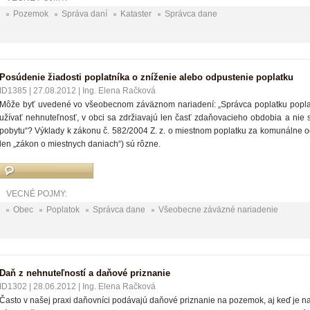
Pozemok
Správa daní
Kataster
Správca dane
Posúdenie žiadosti poplatníka o zníženie alebo odpustenie poplatku
ID1385
|
27.08.2012
|
Ing. Elena Račková
Môže byť uvedené vo všeobecnom záväznom nariadení: „Správca poplatku poplato
užívať nehnuteľnosť, v obci sa zdržiavajú len časť zdaňovacieho obdobia a nie 
pobytu“? Výklady k zákonu č. 582/2004 Z. z. o miestnom poplatku za komunálne od
len „zákon o miestnych daniach“) sú rôzne.
VECNÉ POJMY:
Obec
Poplatok
Správca dane
Všeobecne záväzné nariadenie
Daň z nehnuteľností a daňové priznanie
ID1302
|
28.06.2012
|
Ing. Elena Račková
Často v našej praxi daňovníci podávajú daňové priznanie na pozemok, aj keď je n