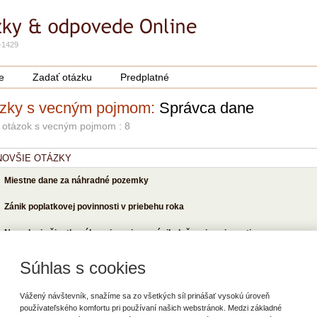
-1429
e
Zadať otázku
Predplatné
zky s vecným pojmom:
Správca dane
 otázok s vecným pojmom : 8
NOVŠIE OTÁZKY
Miestne dane za náhradné pozemky
Zánik poplatkovej povinnosti v priebehu roka
Nepodanie čiastkového priznania na zánik daňovej povinnosti
Súhlas s cookies
POPULÁRNEJŠIE OTÁZKY
Vážený návštevník, snažíme sa zo všetkých síl prinášať vysokú úroveň
Zánik poplatkovej povinnosti v priebehu roka
používateľského komfortu pri používaní našich webstránok. Medzi základné