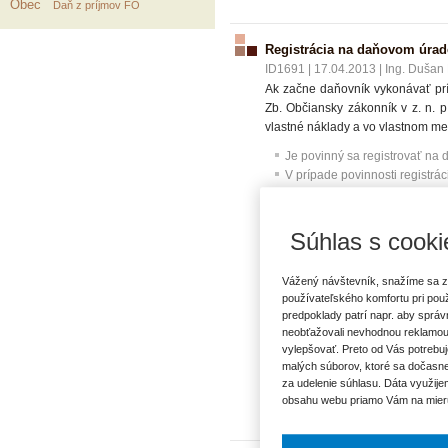
Obec
Daň z príjmov FO
Registrácia na daňovom úrad
ID1691
|
17.04.2013
|
Ing. Dušan 
Ak začne daňovník vykonávať prí
Zb. Občiansky zákonník v z. n. 
vlastné náklady a vo vlastnom m
Je povinný sa registrovať na 
V prípade povinnosti registrác
Ak áno, kam spadá takýto prí
A ak nie je povinný registrov
Čo všetko patrí do činností, k
Súhlas s cooki
Je osoba, ktorej je pridelené
Vážený návštevník, snažíme sa z
používateľského komfortu pri pou
predpoklady patrí napr. aby sprá
neobťažovali nevhodnou reklamou
vylepšovať. Preto od Vás potrebuj
VECNÉ POJMY:
malých súborov, ktoré sa dočasne
Daňový úrad
Poistenie zdr
za udelenie súhlasu. Dáta využije
Registrácia
obsahu webu priamo Vám na mier