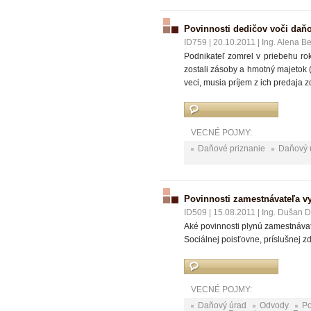
Povinnosti dedičov voči da
ID759
|
20.10.2011
|
Ing. Alena B
Podnikateľ zomrel v priebehu r
zostali zásoby a hmotný majetok 
veci, musia príjem z ich predaja 
VECNÉ POJMY:
Daňové priznanie
Daňový 
Povinnosti zamestnávateľa v
ID509
|
15.08.2011
|
Ing. Dušan Do
Aké povinnosti plynú zamestnáv
Sociálnej poisťovne, príslušnej 
VECNÉ POJMY:
Daňový úrad
Odvody
Po