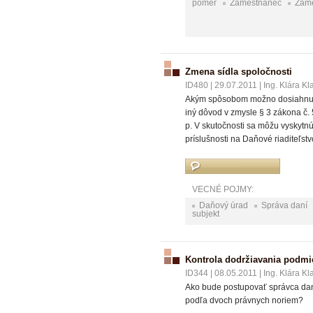
pomer
Zamestnanec
Zame
Zmena sídla spoločnosti
ID480
|
29.07.2011
|
Ing. Klára Kl
Akým spôsobom možno dosiahnuť z
iný dôvod v zmysle § 3 zákona č.
p. V skutočnosti sa môžu vyskytn
príslušnosti na Daňové riaditeľstv
VECNÉ POJMY:
Daňový úrad
Správa daní
subjekt
Kontrola dodržiavania podm
ID344
|
08.05.2011
|
Ing. Klára Kl
Ako bude postupovať správca dan
podľa dvoch právnych noriem?