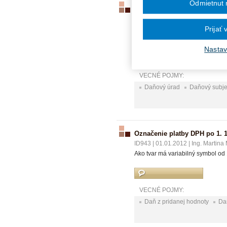
Odmietnut 
Označenie platby spotrebnej
ID944
|
01.01.2012
|
Ing. Martina
Prijať
Ako má byť po 1.1. 2012 označená
vzniká daňová povinnosť dňa 31.
Nastav
VECNÉ POJMY:
Daňový úrad
Daňový subje
Označenie platby DPH po 1. 1
ID943
|
01.01.2012
|
Ing. Martina
Ako tvar má variabilný symbol od 
VECNÉ POJMY:
Daň z pridanej hodnoty
Da