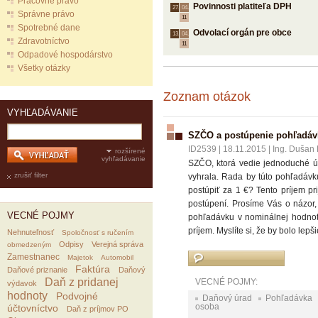
Pracovné právo
Povinnosti platiteľa DPH
27.
04.
Správne právo
11
Spotrebné dane
Odvolací orgán pre obce
13.
04.
Zdravotníctvo
11
Odpadové hospodárstvo
Všetky otázky
Zoznam otázok
VYHĽADÁVANIE
SZČO a postúpenie pohľadáv
ID2539
|
18.11.2015
|
Ing. Dušan D
rozšírené
vyhľadávanie
SZČO, ktorá vedie jednoduché 
zrušiť filter
vyhrala. Rada by túto pohľadávk
postúpiť za 1 €? Tento príjem p
postúpení. Prosíme Vás o názor
VECNÉ POJMY
pohľadávku v nominálnej hodnot
príjem. Myslíte si, že by bolo le
Nehnuteľnosť
Spoločnosť s ručením
Odpisy
Verejná správa
obmedzeným
Zamestnanec
Majetok
Automobil
Faktúra
Daňové priznanie
Daňový
Daň z pridanej
VECNÉ POJMY:
výdavok
hodnoty
Podvojné
Daňový úrad
Pohľadávka
osoba
účtovníctvo
Daň z príjmov PO