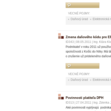
VECNÉ POJMY:
Daňový úrad
Elektronická 
Zmena daňového kódu pre ERP
ID343
|
08.05.2011
|
Ing. Klára Kl
Podnikateľ v roku 2011 už použív
spoločnosti z Košíc do Nitry. Má
o zrušenie už prideleného daňov
VECNÉ POJMY:
Daňový úrad
Elektronická 
Povinnosti platiteľa DPH
ID313
|
27.04.2011
|
Ing. Zdenka 
Aké povinnosti vyplývajú podnika