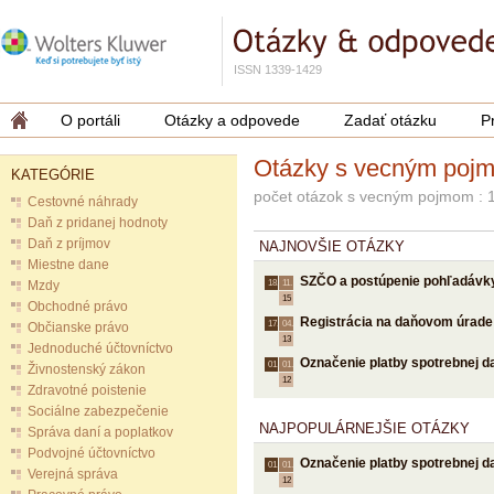
ISSN 1339-1429
O portáli
Otázky a odpovede
Zadať otázku
P
Otázky s vecným poj
KATEGÓRIE
počet otázok s vecným pojmom : 
Cestovné náhrady
Daň z pridanej hodnoty
Daň z príjmov
NAJNOVŠIE OTÁZKY
Miestne dane
SZČO a postúpenie pohľadávk
Mzdy
18.
11.
15
Obchodné právo
Registrácia na daňovom úrade
17.
04.
Občianske právo
13
Jednoduché účtovníctvo
Označenie platby spotrebnej d
01.
01.
Živnostenský zákon
12
Zdravotné poistenie
Sociálne zabezpečenie
NAJPOPULÁRNEJŠIE OTÁZKY
Správa daní a poplatkov
Podvojné účtovníctvo
Označenie platby spotrebnej d
01.
01.
Verejná správa
12