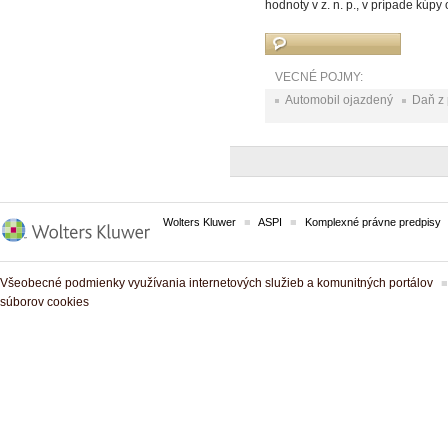
hodnoty v z. n. p., v prípade kú
VECNÉ POJMY:
Automobil ojazdený
Daň z 
Wolters Kluwer
ASPI
Komplexné právne predpisy
Všeobecné podmienky využívania internetových služieb a komunitných portálov
súborov cookies