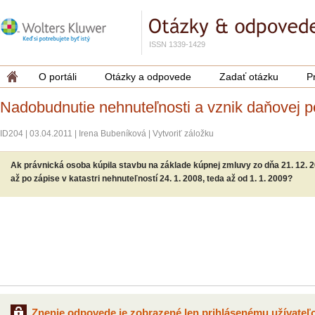
ISSN 1339-1429
O portáli
Otázky a odpovede
Zadať otázku
P
Nadobudnutie nehnuteľnosti a vznik daňovej p
ID204
|
03.04.2011
|
Irena Bubeníková
|
Vytvoriť záložku
Ak právnická osoba kúpila stavbu na základe kúpnej zmluvy zo dňa 21. 12. 2
až po zápise v katastri nehnuteľností 24. 1. 2008, teda až od 1. 1. 2009?
Znenie odpovede je zobrazené len prihlásenému užívateľo