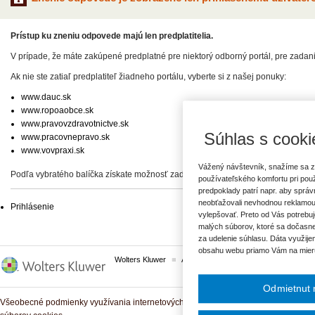
Prístup ku zneniu odpovede majú len predplatitelia.
V prípade, že máte zakúpené predplatné pre niektorý odborný portál, pre zadan
Ak nie ste zatiaľ predplatiteľ žiadneho portálu, vyberte si z našej ponuky:
www.dauc.sk
www.ropoaobce.sk
www.pravovzdravotnictve.sk
Súhlas s cooki
www.pracovnepravo.sk
www.vovpraxi.sk
Vážený návštevník, snažíme sa z
Podľa vybratého balíčka získate možnosť zadať svoje otázky, prípadne prístup 
používateľského komfortu pri pou
predpoklady patrí napr. aby sprá
neobťažovali nevhodnou reklamou
Prihlásenie
vylepšovať. Preto od Vás potrebuj
malých súborov, ktoré sa dočasne
za udelenie súhlasu. Dáta využije
obsahu webu priamo Vám na mier
Wolters Kluwer
ASPI
Komplexné právne predpisy
Odmietnut 
Všeobecné podmienky využívania internetových služieb a komunitných portálov