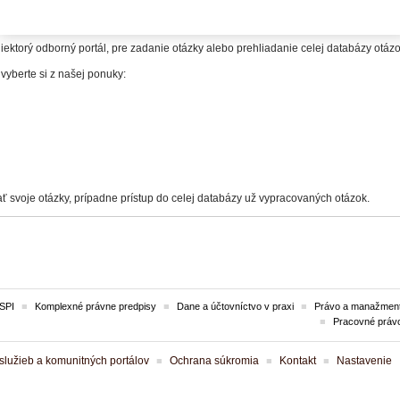
itelia.
iektorý odborný portál, pre zadanie otázky alebo prehliadanie celej databázy otá
 vyberte si z našej ponuky:
ť svoje otázky, prípadne prístup do celej databázy už vypracovaných otázok.
SPI
Komplexné právne predpisy
Dane a účtovníctvo v praxi
Právo a manažment
Pracovné práv
lužieb a komunitných portálov
Ochrana súkromia
Kontakt
Nastavenie