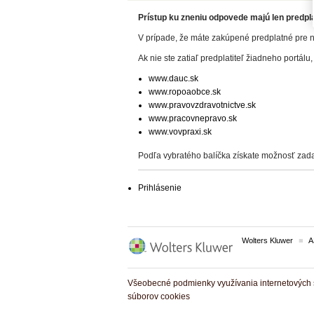
Prístup ku zneniu odpovede majú len predplat
V prípade, že máte zakúpené predplatné pre n
Ak nie ste zatiaľ predplatiteľ žiadneho portálu,
www.dauc.sk
www.ropoaobce.sk
www.pravovzdravotnictve.sk
www.pracovnepravo.sk
www.vovpraxi.sk
Podľa vybratého balíčka získate možnosť zada
Prihlásenie
Wolters Kluwer
A
Všeobecné podmienky využívania internetových s
súborov cookies