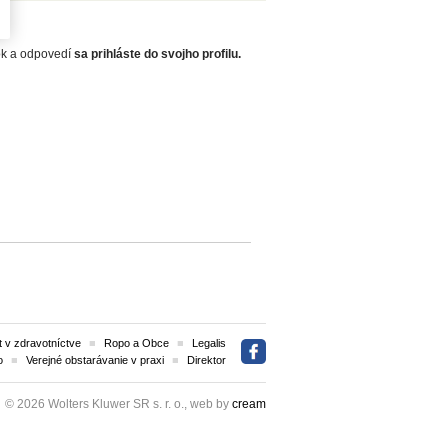
zok a odpovedí
sa prihláste do svojho profilu.
 v zdravotníctve
Ropo a Obce
Legalis
o
Verejné obstarávanie v praxi
Direktor
© 2026 Wolters Kluwer SR s. r. o., web by
cream