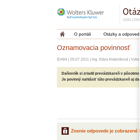
ISSN 1339
O portáli
Otázky a odpoved
Oznamovacia povinnosť
ID484
|
29.07.2011
|
Ing. Klára Klabníková
|
Vytvo
Daňovník si zriadil prevádzkareň v pôsobno
Je povinný nahlásiť túto prevádzkareň aj d
Znenie odpovede je zobrazené l