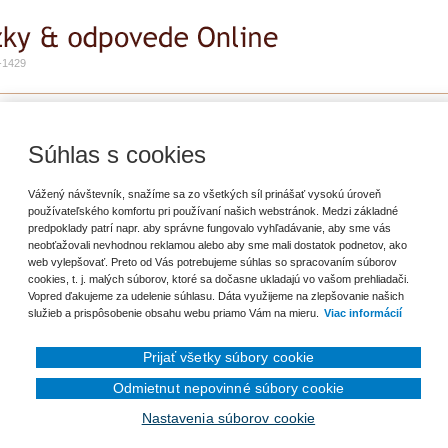
-1429
e
Zadať otázku
Predplatné
Súhlas s cookies
riť záložku
Vážený návštevník, snažíme sa zo všetkých síl prinášať vysokú úroveň
používateľského komfortu pri používaní našich webstránok. Medzi základné
predpoklady patrí napr. aby správne fungovalo vyhľadávanie, aby sme vás
sti iného daňového úradu ako je pôsobnosť daňového úradu, v ktorej má sídlo.
neobťažovali nevhodnou reklamou alebo aby sme mali dostatok podnetov, ako
aňovému úradu v pôsobnosti, ktorého si zriadil prevádzkareň?
web vylepšovať. Preto od Vás potrebujeme súhlas so spracovaním súborov
cookies, t. j. malých súborov, ktoré sa dočasne ukladajú vo vašom prehliadači.
Vopred ďakujeme za udelenie súhlasu. Dáta využijeme na zlepšovanie našich
služieb a prispôsobenie obsahu webu priamo Vám na mieru.
Viac informácií
Prijať všetky súbory cookie
Odmietnut nepovinné súbory cookie
Nastavenia súborov cookie
en prihlásenému užívateľovi.