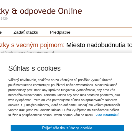
-1429
e
Zadať otázku
Predplatné
zky s vecným pojmom:
Miesto nadobudnutia t
 otázok s vecným pojmom : 4
NOVŠIE OTÁZKY
Súhlas s cookies
Účtovanie nadobudnutia tovaru z iného členského štátu
Vážený návštevník, snažíme sa zo všetkých síl prinášať vysokú úroveň
používateľského komfortu pri používaní našich webstránok. Medzi základné
Nadobudnutie tovaru z členského štátu EÚ
predpoklady patrí napr. aby správne fungovalo vyhľadávanie, aby sme vás
neobťažovali nevhodnou reklamou alebo aby sme mali dostatok podnetov, ako
DPH na tovar kúpený v Českej republike
web vylepšovať. Preto od Vás potrebujeme súhlas so spracovaním súborov
cookies, t. j. malých súborov, ktoré sa dočasne ukladajú vo vašom prehliadači.
Vopred ďakujeme za udelenie súhlasu. Dáta využijeme na zlepšovanie našich
POPULÁRNEJŠIE OTÁZKY
služieb a prispôsobenie obsahu webu priamo Vám na mieru.
Viac informácií
Nadobudnutie tovaru z členského štátu EÚ
Prijať všetky súbory cookie