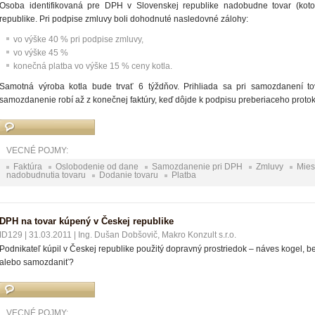
Osoba identifikovaná pre DPH v Slovenskej republike nadobudne tovar (koto
republike. Pri podpise zmluvy boli dohodnuté nasledovné zálohy:
vo výške 40 % pri podpise zmluvy,
vo výške 45 %
konečná platba vo výške 15 % ceny kotla.
Samotná výroba kotla bude trvať 6 týždňov. Prihliada sa pri samozdanení to
samozdanenie robí až z konečnej faktúry, keď dôjde k podpisu preberiaceho proto
VECNÉ POJMY:
Faktúra
Oslobodenie od dane
Samozdanenie pri DPH
Zmluvy
Mies
nadobudnutia tovaru
Dodanie tovaru
Platba
DPH na tovar kúpený v Českej republike
ID129
|
31.03.2011
|
Ing. Dušan Dobšovič, Makro Konzult s.r.o.
Podnikateľ kúpil v Českej republike použitý dopravný prostriedok – náves kogel, 
alebo samozdaniť?
VECNÉ POJMY: