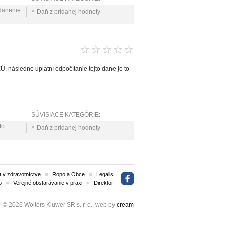
anenie
Daň z pridanej hodnoty
, následne uplatní odpočítanie tejto dane je to
SÚVISIACE KATEGÓRIE:
to
Daň z pridanej hodnoty
 v zdravotníctve
Ropo a Obce
Legalis
o
Verejné obstarávanie v praxi
Direktor
© 2026 Wolters Kluwer SR s. r. o., web by
cream