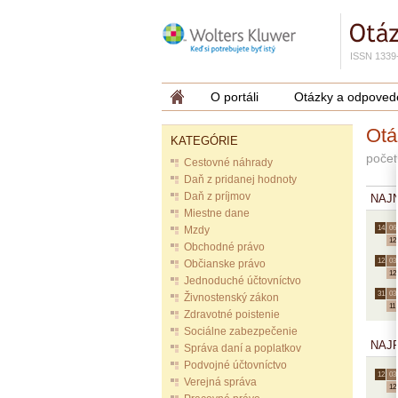
ISSN 1339
O portáli
Otázky a odpoved
Otá
KATEGÓRIE
počet
Cestovné náhrady
Daň z pridanej hodnoty
Daň z príjmov
NAJ
Miestne dane
Mzdy
14.
06.
12
Obchodné právo
12.
03.
Občianske právo
12
Jednoduché účtovníctvo
31.
03.
Živnostenský zákon
11
Zdravotné poistenie
Sociálne zabezpečenie
NAJ
Správa daní a poplatkov
Podvojné účtovníctvo
12.
03.
Verejná správa
12