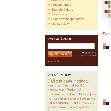
Pracovné právo
31.
03.
Správne právo
11
Spotrebné dane
14.
06.
Zdravotníctvo
12
Odpadové hospodárstvo
Všetky otázky
Zoz
VYHĽADÁVANIE
rozšírené
vyhľadávanie
zrušiť filter
VECNÉ POJMY
Daň z pridanej hodnoty
Faktúra
Daň z príjmov FO
Podvojné
Nehnuteľnosť
účtovníctvo
Obec
Daň z príjmov
PO
Spoločnosť s ručením obmedzeným
Daňové priznanie
Odpisy
Automobil
Verejná správa
Daňový výdavok