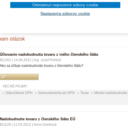
DPH na tovar kúpený v Českej republike
Odmietnut nepovinné súbory cookie
Nastavenia súborov cookie
Účtovanie nadobudnutia tovaru z iného členského štátu
nam otázok
Účtovanie nadobudnutia tovaru z iného členského štátu
ID1262
|
14.06.2012
|
Ing. Jozef Pohlod
Ako sa účtuje nadobudnutie tovaru z členského štátu?
VECNÉ POJMY:
Odpočítanie DPH
Samozdanenie pri DPH
Tovar
Miesto nadobudnutia 
Nadobudnutie tovaru z členského štátu EÚ
ID1128
|
12.03.2012
|
Anna Danková