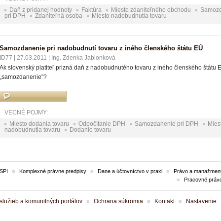
Daň z pridanej hodnoty
Faktúra
Miesto zdaniteľného obchodu
Samozd
pri DPH
Zdaniteľná osoba
Miesto nadobudnutia tovaru
Samozdanenie pri nadobudnutí tovaru z iného členského štátu EÚ
ID77
|
27.03.2011
|
Ing. Zdenka Jablonková
Ak slovenský platiteľ prizná daň z nadobudnutého tovaru z iného členského štátu EÚ
„samozdanenie"?
VECNÉ POJMY:
Miesto dodania tovaru
Odpočítanie DPH
Samozdanenie pri DPH
Mies
nadobudnutia tovaru
Dodanie tovaru
SPI
Komplexné právne predpisy
Dane a účtovníctvo v praxi
Právo a manažment
Pracovné práv
lužieb a komunitných portálov
Ochrana súkromia
Kontakt
Nastavenie