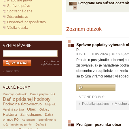
Pracovné právo
Fotografie ako súčasť obstará
05.
04.
Správne právo
17
Spotrebné dane
Zdravotníctvo
Odpadové hospodárstvo
Všetky otázky
Zoznam otázok
Správne poplatky vyberané ob
VYHĽADÁVANIE
p.
ID5113
|
10.05.2024
|
BUKNA, advok
Prosím o poskytnutie odbornej pod
rozšírené
vyhľadávanie
zisťovanie, ak je nariadené podľ
obecného zastupiteľstva odznela 
zrušiť filter
sa to týka v rámci oblasti všeobec
VECNÉ POJMY
Daňový výdavok
Daň z príjmov PO
VECNÉ POJMY:
Daň z pridanej hodnoty
Podvojné účtovníctvo
Poplatky správne
Miestne 
Majetok
Obec
Verejná správa
Odpisy
Faktúra
Zamestnanec
Daň z
príjmov FO
Automobil
Spoločnosť s
Prenájom pozemku obce
Daňové
ručením obmedzeným