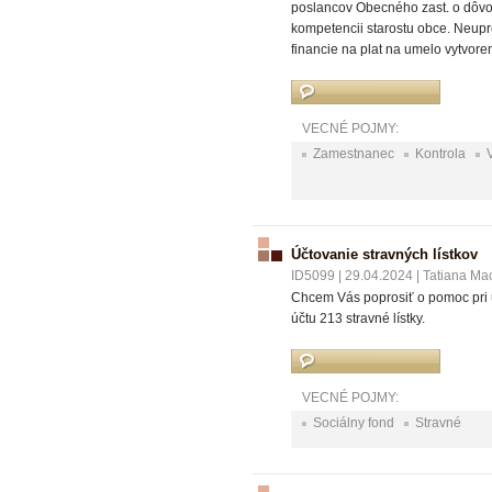
poslancov Obecného zast. o dôvod
kompetencii starostu obce. Neupr
financie na plat na umelo vytvore
VECNÉ POJMY:
Zamestnanec
Kontrola
Účtovanie stravných lístkov
ID5099
|
29.04.2024
|
Tatiana Ma
Chcem Vás poprosiť o pomoc pri ú
účtu 213 stravné lístky.
VECNÉ POJMY:
Sociálny fond
Stravné