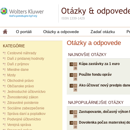
ISSN 1339-1429
O portáli
Otázky a odpovede
Zadať otázku
P
Otázky a odpovede
KATEGÓRIE
Cestovné náhrady
NAJNOVŠIE OTÁZKY
Daň z pridanej hodnoty
Kúpa zastávky za 1 euro
Daň z príjmov
23.
07.
26
Miestne dane
Použite fondu opráv
Mzdy
15.
07.
26
Obchodné právo
Ako účtovať nový predpis dane
Občianske právo
15.
07.
26
Jednoduché účtovníctvo
Živnostenský zákon
NAJPOPULÁRNEJŠIE OTÁZKY
Zdravotné poistenie
Sociálne zabezpečenie
Zastupovanie, dočasný výkon 
13.
08.
Správa daní a poplatkov
19
Podvojné účtovníctvo
Dovolenka počas materskej d
16.
02.
Verejná správa
22