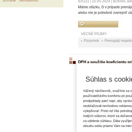
priznanie
Nehnuteľnosť
ID5111
|
10.05.2024
|
BUKNA, advok
Máme otázku, či v prípade prenájm
alebo nie je potrebné zverejniť 
VECNÉ POJMY:
Pozemok
Prenajatý majeto
DPH a použitie koeficientu p
ID5119
|
09.05.2024
|
Ing. Marián
Slovenská s. r. o., platiteľ DPH 
Súhlas s cooki
účely (nie na bývanie). Priestor
koeficient odpočítania DPH teda b
ktoré vyslovene súvisia s činnosť
Vážený návštevník, snažíme sa z
koeficient použiť plošne na kráte
používateľského komfortu pri pou
predpoklady patrí napr. aby sprá
používania koeficientu, ako je uv
neobťažovali nevhodnou reklamou
vylepšovať. Preto od Vás potrebuj
malých súborov, ktoré sa dočasne
za udelenie súhlasu. Dáta využije
VECNÉ POJMY:
obsahu webu priamo Vám na mier
Daň z pridanej hodnoty
Ne