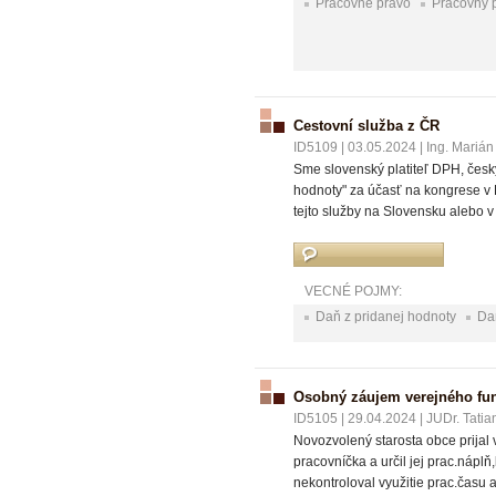
Pracovné právo
Pracovný 
Cestovní služba z ČR
ID5109
|
03.05.2024
|
Ing. Marián
Sme slovenský platiteľ DPH, česk
hodnoty" za účasť na kongrese v
tejto služby na Slovensku alebo 
VECNÉ POJMY:
Daň z pridanej hodnoty
Da
Osobný záujem verejného fu
ID5105
|
29.04.2024
|
JUDr. Tatia
Novozvolený starosta obce prijal 
pracovníčka a určil jej prac.náp
nekontroloval využitie prac.času 