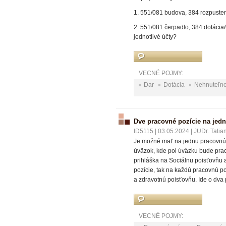
1. 551/081 budova, 384 rozpuste
2. 551/081 čerpadlo, 384 dotácia
jednotlivé účty?
VECNÉ POJMY:
Dar
Dotácia
Nehnuteľn
Dve pracovné pozície na jed
ID5115
|
03.05.2024
|
JUDr. Tatia
Je možné mať na jednu pracovnú
úväzok, kde pol úväzku bude prac
prihláška na Sociálnu poisťovňu 
pozície, tak na každú pracovnú p
a zdravotnú poisťovňu. Ide o dva
VECNÉ POJMY: