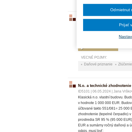
Odmietnut 
Daňové priznanie
Prijať
ID5117
|
09.05.2024
|
Ing. Marián
Môže daňový subjekt, ktorý bol zr
zmysle § 49 odst. 3 písm a)?
Nastav
VECNÉ POJMY:
Daňové priznanie
Zlúčenie
N.o. a technické zhodnotenie
ID5101
|
06.05.2024
|
Jana Vrško
Klasická n.o. vlastní budovu. Bu
v hodnote 1 000 000 EUR. Budova 
účtované takto 551/081= 25 000 
zhodnotenie (tepelné čerpadlo) v
prostredia SR 95 % (95 000 EUR) 
EUR a sumárny ročný daňový a úč
odpis, musí byť: