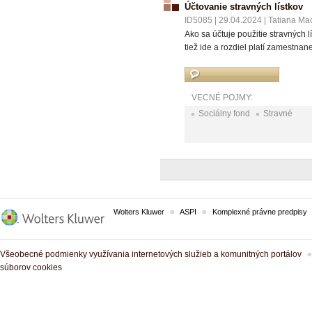
Účtovanie stravných lístkov
ID5085
|
29.04.2024
|
Tatiana Ma
Ako sa účtuje použitie stravných 
tiež ide a rozdiel platí zamestna
VECNÉ POJMY:
Sociálny fond
Stravné
Wolters Kluwer
ASPI
Komplexné právne predpisy
Všeobecné podmienky využívania internetových služieb a komunitných portálov
súborov cookies