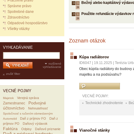
Pracovné právo
Bežný alebo kapitálový výdav
04.
09.
Správne právo
24
Spotrebné dane
Použitie refundácie výdavkov 
25.
11.
Zdravotníctvo
24
Odpadové hospodárstvo
Všetky otázky
Zoznam otázok
VYHĽADÁVANIE
Kúpa radiátorov
ID6047
|
19.11.2025
|
Terézia Ur
rozšírené
vyhľadávanie
Obec kúpila radiátory do budovy 
zrušiť filter
majetku a na podsúvahu?
VECNÉ POJMY
VECNÉ POJMY:
Verejná správa
Majetok
Podvojné
Technické zhodnotenie
Be
Zamestnanec
účtovníctvo
Nehnuteľnosť
Spoločnosť s ručením obmedzeným
Daň z príjmov FO
Daň z
Automobil
príjmov PO
Daňový výdavok
Faktúra
Odpisy
Daňové priznanie
Vianočné stánky