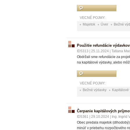
VECNÉ POJMY:
Majetok
Úver
Bežné vý
Použitie refundácie výdavkov
ID5313
|
25.11.2024
|
Tatiana Ma
Obdržali sme refundácie za projek
na kapitálové výdavky, alebo môž
VECNÉ POJMY:
Bežné výdavky
Kapitálové
Čerpanie kapitálových príjm
ID5361
|
29.10.2024
|
Ing. Ingrid
Obec predala majetok (dlhodobý) a
minúť v priebehu rozpočtového ro