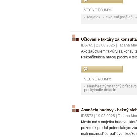
VECNÉ POJMY:
Majetok
Školská jedáleň
Účtovanie faktúry za konzulta
ID5765
|
23.06.2025
|
Tatiana Ma
Ako zaúčtujem faktúru za konzult
Rekonštrukcia hracej plochy v tel
VECNÉ POJMY:
Nenávratný finančný príspevo
poskytnutie dotácie
Asanácia budovy - bežný ale
ID5573
|
19.03.2025
|
Tatiana Ma
Mesto má v majetku budovu, ktorá
pozemok predal potenciálnym záu
mali možnosť čerpať úver, keďže i