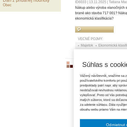
Daň z pridanej hodnoty
ID6033
|
13.11.2025
|
Tatiana Ma
Obec
Nákup alebo výroba vianočných st
brané ako stavba 717 001? Nákup
ekonomická klasifikácia?
VECNÉ POJMY:
Majetok
Ekonomická klasif
Súhlas s cooki
Inžinierske siete
ID5949
|
27.10.2025
|
Terézia Ur
Vážený návštevník, snažíme sa z
Vytýčenie inžinierskych sietí (Sl
používateľského komfortu pri pou
rozpočtujú na položke 716 alebo 
predpoklady patrí napr. aby sprá
aký zvoliť postup účtovania? Je t
neobťažovali nevhodnou reklamou
vylepšovať. Preto od Vás potrebuj
malých súborov, ktoré sa dočasne
za udelenie súhlasu. Dáta využije
VECNÉ POJMY:
obsahu webu priamo Vám na mier
Bežné výdavky
Kapitálové
Odmietnut 