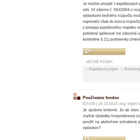
Je možné uhradiť z kapitálových
ods. 10 zákona č. 583/2004 o ro
výdavkami bežného rozpočtu možno
najneskôr však do konca rozpočto
z predaja kapitálového majetku ni
potrebné aplikovať iné zákonné 
konkrétne § 21j podmienky zmenili
VECNÉ POJMY:
Kapitálový príjem
Rezervný
Používanie fondov
ID5335
|
16.10.2024
|
Ing. Ingrid
Je správne tvrdenie, že ak obe
zvyšok výsledku hospodárenia (r
použiť na akékoľvek schválené p
výdavkov?