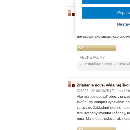
Prijať
Bežné alebo kapitálové výda
ID5941
|
17.10.2025
|
Tatiana Ma
Nastav
Obec plánuje rekonštrukciu školsk
potrebné nejakým spôsobom rozde
považovať ako súčasť kapitálovýc
VECNÉ POJMY:
Obstarávacia cena
Školská
Zriadenie novej výdajnej škol
ID5895
|
22.09.2025
|
Terézia Ur
Ako má postupovať obec v prípad
faktúru za komplet vybavenie no
správy do Základnej školy s mate
tam uvedený inventár (nádoby, na
eura. Má to obec účtovať ako kap