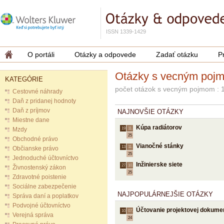
ISSN 1339-1429
O portáli
Otázky a odpovede
Zadať otázku
P
Otázky s vecným poj
KATEGÓRIE
počet otázok s vecným pojmom : 
Cestovné náhrady
Daň z pridanej hodnoty
Daň z príjmov
NAJNOVŠIE OTÁZKY
Miestne dane
Kúpa radiátorov
Mzdy
19.
11.
25
Obchodné právo
Vianočné stánky
13.
11.
Občianske právo
25
Jednoduché účtovníctvo
Inžinierske siete
27.
10.
Živnostenský zákon
25
Zdravotné poistenie
Sociálne zabezpečenie
NAJPOPULÁRNEJŠIE OTÁZKY
Správa daní a poplatkov
Podvojné účtovníctvo
Účtovanie projektovej dokume
10.
07.
Verejná správa
24