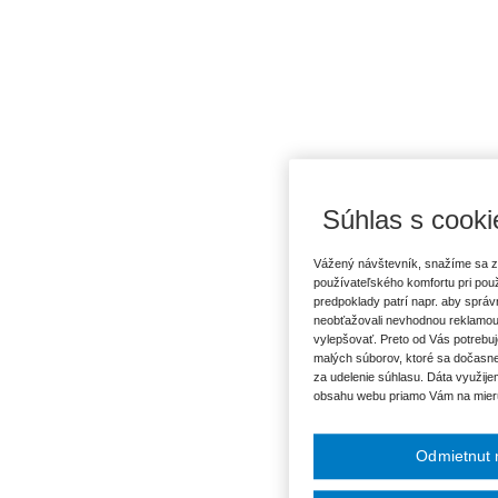
Súhlas s cooki
Vážený návštevník, snažíme sa z
používateľského komfortu pri pou
predpoklady patrí napr. aby sprá
neobťažovali nevhodnou reklamou
vylepšovať. Preto od Vás potrebuj
malých súborov, ktoré sa dočasne
za udelenie súhlasu. Dáta využije
obsahu webu priamo Vám na mier
Odmietnut 