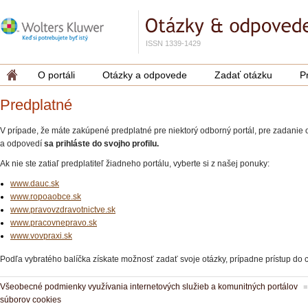
ISSN 1339-1429
O portáli
Otázky a odpovede
Zadať otázku
P
Predplatné
V prípade, že máte zakúpené predplatné pre niektorý odborný portál, pre zadanie 
a odpovedí
sa prihláste do svojho profilu.
Ak nie ste zatiaľ predplatiteľ žiadneho portálu, vyberte si z našej ponuky:
www.dauc.sk
www.ropoaobce.sk
www.pravovzdravotnictve.sk
www.pracovnepravo.sk
www.vovpraxi.sk
Podľa vybratého balíčka získate možnosť zadať svoje otázky, prípadne prístup do 
Všeobecné podmienky využívania internetových služieb a komunitných portálov
súborov cookies