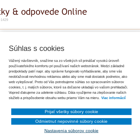
-1429
e
Zadať otázku
Predplatné
lebo kapitálový výdavok?
Súhlas s cookies
riť záložku
Vážený návštevník, snažíme sa zo všetkých síl prinášať vysokú úroveň
používateľského komfortu pri používaní našich webstránok. Medzi základné
predpoklady patrí napr. aby správne fungovalo vyhľadávanie, aby sme vás
bo nevyužíva a je znehodnotená. Má v pláne jej zbúranie (asanáciu). Následne
neobťažovali nevhodnou reklamou alebo aby sme mali dostatok podnetov, ako
om. Je možné výdavok na asanáciu klasifikovať ako kapitálový výdavok, na
web vylepšovať. Preto od Vás potrebujeme súhlas so spracovaním súborov
že ide o veľkú investíciu?
cookies, t. j. malých súborov, ktoré sa dočasne ukladajú vo vašom prehliadači.
Vopred ďakujeme za udelenie súhlasu. Dáta využijeme na zlepšovanie našich
služieb a prispôsobenie obsahu webu priamo Vám na mieru.
Viac informácií
Prijať všetky súbory cookie
Odmietnut nepovinné súbory cookie
Nastavenia súborov cookie
en prihlásenému užívateľovi.