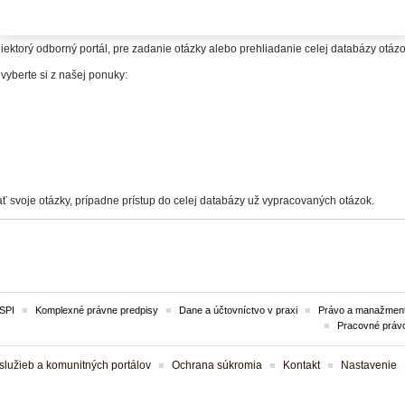
itelia.
iektorý odborný portál, pre zadanie otázky alebo prehliadanie celej databázy otá
 vyberte si z našej ponuky:
ť svoje otázky, prípadne prístup do celej databázy už vypracovaných otázok.
SPI
Komplexné právne predpisy
Dane a účtovníctvo v praxi
Právo a manažment
Pracovné práv
lužieb a komunitných portálov
Ochrana súkromia
Kontakt
Nastavenie