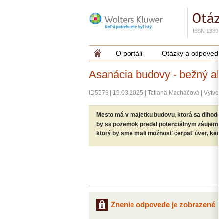
ISSN 1339
O portáli
Otázky a odpoved
Asanácia budovy - bežný a
ID5573
|
19.03.2025
|
Tatiana Macháčová
|
Vytvo
Mesto má v majetku budovu, ktorá sa dlhodo
by sa pozemok predal potenciálnym záujemc
ktorý by sme mali možnosť čerpať úver, keď
Znenie odpovede je zobrazené l