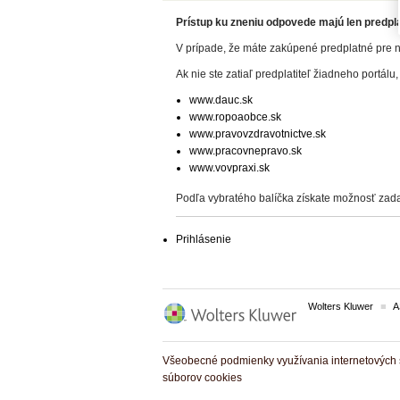
Prístup ku zneniu odpovede majú len predplat
V prípade, že máte zakúpené predplatné pre n
Ak nie ste zatiaľ predplatiteľ žiadneho portálu,
www.dauc.sk
www.ropoaobce.sk
www.pravovzdravotnictve.sk
www.pracovnepravo.sk
www.vovpraxi.sk
Podľa vybratého balíčka získate možnosť zada
Prihlásenie
Wolters Kluwer
A
Všeobecné podmienky využívania internetových s
súborov cookies