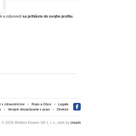
zok a odpovedí
sa prihláste do svojho profilu.
 v zdravotníctve
Ropo a Obce
Legalis
o
Verejné obstarávanie v praxi
Direktor
© 2026 Wolters Kluwer SR s. r. o., web by
cream