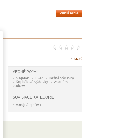
Prihlásenie
späť
VECNÉ POJMY:
Majetok
Úver
Bežné výdavky
Kapitálové výdavky
Asanácia
budovy
SÚVISIACE KATEGÓRIE:
Verejná správa