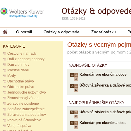
ISSN 1339-1429
O portáli
Otázky a odpovede
Zadať otázku
P
Otázky s vecným poj
KATEGÓRIE
počet otázok s vecným pojmom : 
Cestovné náhrady
Daň z pridanej hodnoty
Daň z príjmov
NAJNOVŠIE OTÁZKY
Miestne dane
Kalendár pre ekonóma obce
Mzdy
02.
06.
26
Obchodné právo
Účtovná závierka a daňové priz
26.
02.
Občianske právo
13
Jednoduché účtovníctvo
Živnostenský zákon
NAJPOPULÁRNEJŠIE OTÁZKY
Zdravotné poistenie
Sociálne zabezpečenie
Účtovná závierka a daňové priz
26.
02.
Správa daní a poplatkov
13
Podvojné účtovníctvo
Kalendár pre ekonóma obce
02.
06.
Verejná správa
26