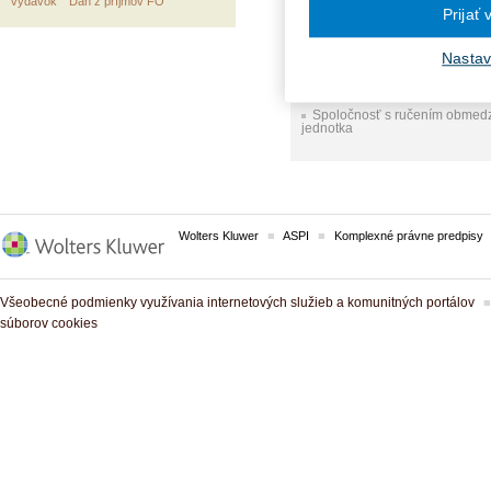
výdavok
Daň z príjmov FO
a vo Výkaze ziskov a strát?
Prijať
Nastav
VECNÉ POJMY:
Spoločnosť s ručením obme
jednotka
Wolters Kluwer
ASPI
Komplexné právne predpisy
Všeobecné podmienky využívania internetových služieb a komunitných portálov
súborov cookies