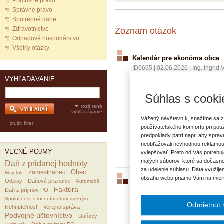
Pracovné právo
Správne právo
Spotrebné dane
Zdravotníctvo
Zoznam otázok
Odpadové hospodárstvo
Všetky otázky
Kalendár pre ekonóma obce
ID6695
|
02.06.2026
|
Ing. Ingrid
Som začínajúci ekonóm v obci.
VYHĽADÁVANIE
predkladania uzávierok, FIN výkaz
Súhlas s cooki
dohľadať termíny pre ekonóma o
rozšírené
vyhľadávanie
Vážený návštevník, snažíme sa z
zrušiť filter
používateľského komfortu pri pou
VECNÉ POJMY:
predpoklady patrí napr. aby sprá
Uzavretie účtovných kníh
V
neobťažovali nevhodnou reklamou
VECNÉ POJMY
vylepšovať. Preto od Vás potrebuj
malých súborov, ktoré sa dočasne
Daň z pridanej hodnoty
za udelenie súhlasu. Dáta využije
Obec
Zamestnanec
Majetok
obsahu webu priamo Vám na mier
Účtovná závierka a daňové pr
Odpisy
Daňové priznanie
Automobil
Faktúra
Daň z príjmov PO
ID1603
|
26.02.2013
|
Ing. Dušan 
Spoločnosť s ručením obmedzeným
Spoločnosť vznikla 11. 8. 2012, 
Odmietnut 
Nehnuteľnosť
Verejná správa
priznaní za rok 2012? Bude zdaň
Podvojné účtovníctvo
Daňový
za obdobie august ayž december