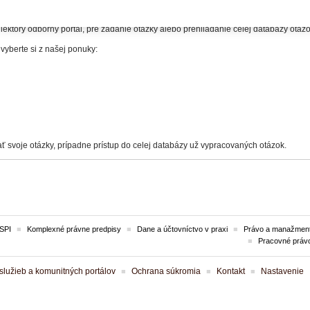
itelia.
iektorý odborný portál, pre zadanie otázky alebo prehliadanie celej databázy otá
 vyberte si z našej ponuky:
ť svoje otázky, prípadne prístup do celej databázy už vypracovaných otázok.
SPI
Komplexné právne predpisy
Dane a účtovníctvo v praxi
Právo a manažment
Pracovné práv
lužieb a komunitných portálov
Ochrana súkromia
Kontakt
Nastavenie