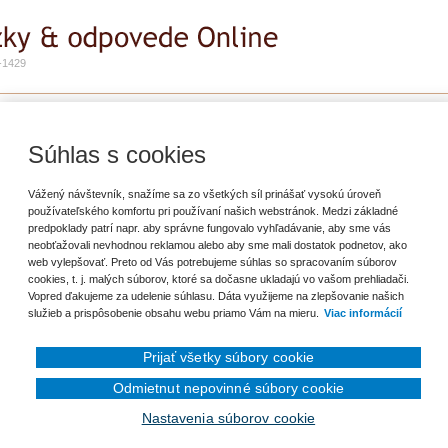
-1429
e
Zadať otázku
Predplatné
e
Súhlas s cookies
oriť záložku
Vážený návštevník, snažíme sa zo všetkých síl prinášať vysokú úroveň
používateľského komfortu pri používaní našich webstránok. Medzi základné
predpoklady patrí napr. aby správne fungovalo vyhľadávanie, aby sme vás
covaný nejaký "kalendár" s termínami pre ekonóma obce, čo sa týka termínov
neobťažovali nevhodnou reklamou alebo aby sme mali dostatok podnetov, ako
, záverečného účtu, .... na čo všetko treba myslieť v priebehu roka? Kde by
web vylepšovať. Preto od Vás potrebujeme súhlas so spracovaním súborov
a obce ako celok?
cookies, t. j. malých súborov, ktoré sa dočasne ukladajú vo vašom prehliadači.
Vopred ďakujeme za udelenie súhlasu. Dáta využijeme na zlepšovanie našich
služieb a prispôsobenie obsahu webu priamo Vám na mieru.
Viac informácií
Prijať všetky súbory cookie
Odmietnut nepovinné súbory cookie
en prihlásenému užívateľovi.
Nastavenia súborov cookie