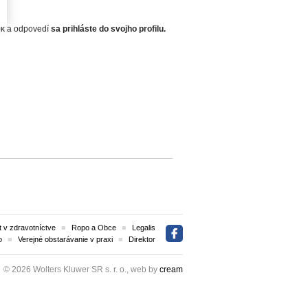
zok a odpovedí
sa prihláste do svojho profilu.
 v zdravotníctve
Ropo a Obce
Legalis
o
Verejné obstarávanie v praxi
Direktor
© 2026 Wolters Kluwer SR s. r. o., web by
cream