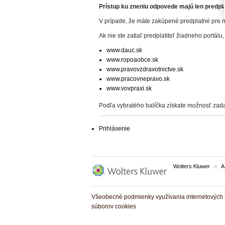
Prístup ku zneniu odpovede majú len predplat
V prípade, že máte zakúpené predplatné pre n
Ak nie ste zatiaľ predplatiteľ žiadneho portálu,
www.dauc.sk
www.ropoaobce.sk
www.pravovzdravotnictve.sk
www.pracovnepravo.sk
www.vovpraxi.sk
Podľa vybratého balíčka získate možnosť zada
Prihlásenie
Wolters Kluwer
A
Všeobecné podmienky využívania internetových s
súborov cookies