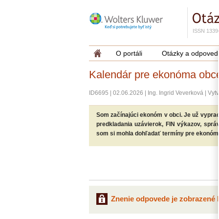
ISSN 1339
O portáli
Otázky a odpoved
Kalendár pre ekonóma obc
ID6695
|
02.06.2026
|
Ing. Ingrid Veverková
|
Vytv
Som začínajúci ekonóm v obci. Je už vypra
predkladania uzávierok, FIN výkazov, správ
som si mohla dohľadať termíny pre ekonóm
Znenie odpovede je zobrazené l