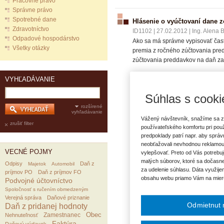
Pracovné právo
Správne právo
Spotrebné dane
Hlásenie o vyúčtovaní dane zo
Zdravotníctvo
ID1102
|
27.02.2012
|
Ing. Alena 
Odpadové hospodárstvo
Ako sa má správne vypisovať časť
Všetky otázky
premia z ročného zúčtovania pre
zúčtovania preddavkov na daň za
VYHĽADÁVANIE
Súhlas s cooki
VECNÉ POJMY:
rozšírené
Mzda
Preddavok na daň
vyhľadávanie
prémia
Hlásenie o vyúčtovaní
Vážený návštevník, snažíme sa z
zrušiť filter
používateľského komfortu pri pou
predpoklady patrí napr. aby sprá
neobťažovali nevhodnou reklamou
VECNÉ POJMY
vylepšovať. Preto od Vás potrebuj
malých súborov, ktoré sa dočasne
Odpisy
Daň z
Majetok
Automobil
za udelenie súhlasu. Dáta využije
príjmov PO
Daň z príjmov FO
obsahu webu priamo Vám na mier
Podvojné účtovníctvo
Spoločnosť s ručením obmedzeným
Verejná správa
Daňové priznanie
Odmietnut 
Daň z pridanej hodnoty
Obec
Zamestnanec
Nehnuteľnosť
Faktúra