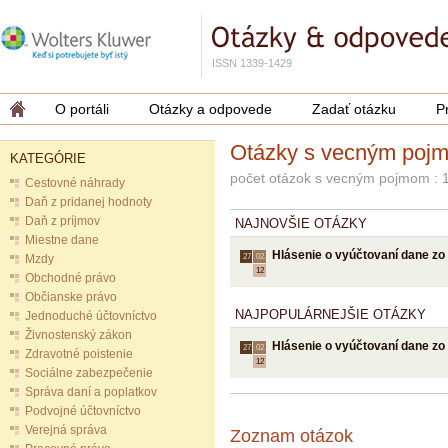
ISSN 1339-1429
O portáli
Otázky a odpovede
Zadať otázku
P
Otázky s vecným poj
KATEGÓRIE
počet otázok s vecným pojmom : 
Cestovné náhrady
Daň z pridanej hodnoty
Daň z príjmov
NAJNOVŠIE OTÁZKY
Miestne dane
Hlásenie o vyúčtovaní dane zo 
Mzdy
27.
02.
12
Obchodné právo
Občianske právo
NAJPOPULÁRNEJŠIE OTÁZKY
Jednoduché účtovníctvo
Živnostenský zákon
Hlásenie o vyúčtovaní dane zo 
27.
02.
Zdravotné poistenie
12
Sociálne zabezpečenie
Správa daní a poplatkov
Podvojné účtovníctvo
Verejná správa
Zoznam otázok