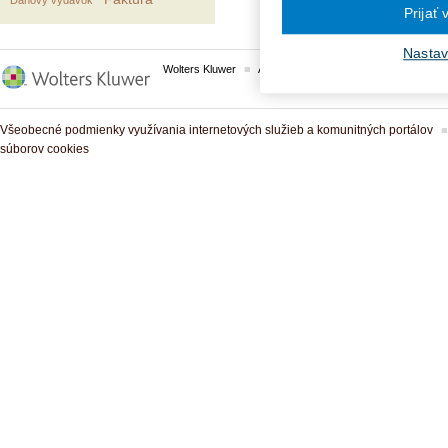
Daňový výdavok
Prijať
Nastav
Wolters Kluwer
ASPI
Komplexné právne predpisy
Všeobecné podmienky využívania internetových služieb a komunitných portálov
súborov cookies