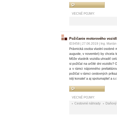
VECNÉ POJMY:
Požičanie motorového vozidl
ID3458
|
27.06.2019
|
Ing. Marián
Právnická osoba vlastní osobné mo
auguste, v novembri) by chcela to
Môže vlastník vozidla uhradiť cel
si požičal na určité dni vozidlo?
a v rámci nájomného prefaktúrova
požičal v rámci cestovných príka
istý konateľ a aj spolumajiteľ a 
VECNÉ POJMY:
Cestovné náhrady
Daňový