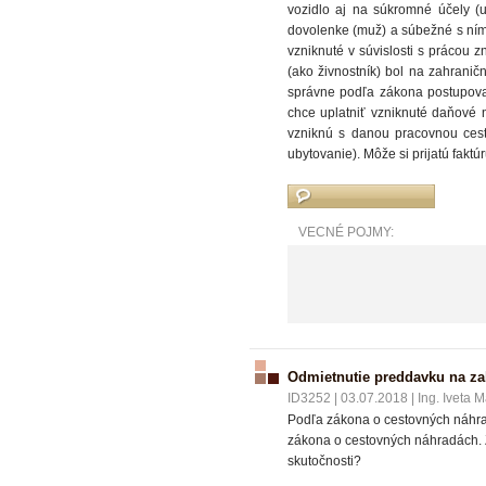
vozidlo aj na súkromné účely (
dovolenke (muž) a súbežné s ním
vzniknuté v súvislosti s prácou 
(ako živnostník) bol na zahranič
správne podľa zákona postupovať
chce uplatniť vzniknuté daňové 
vzniknú s danou pracovnou cest
ubytovanie). Môže si prijatú fakt
VECNÉ POJMY:
Odmietnutie preddavku na za
ID3252
|
03.07.2018
|
Ing. Iveta M
Podľa zákona o cestovných náhra
zákona o cestovných náhradách. 
skutočnosti?