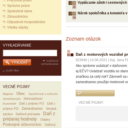
Pracovné právo
Vyplácanie záloh / cestovnýc
15.
08.
Správne právo
22
Spotrebné dane
Nárok spoločníka a konateľa v
22.
06.
Zdravotníctvo
14
Odpadové hospodárstvo
Všetky otázky
Zoznam otázok
VYHĽADÁVANIE
Daň z motorových vozidiel pr
ID3946
|
14.06.2021
|
Ing. Jana F
rozšírené
vyhľadávanie
Ako správne uvádzať v daňovom pr
zrušiť filter
aj EČV? Uvádzať vozidla so star
značkou za celý rok? Zároveň sa
zamestnanec použije motorové voz
VECNÉ POJMY
Obec
Majetok
Spoločnosť s ručením
Nehnuteľnosť
obmedzeným
VECNÉ POJMY:
Daň z príjmov FO
Daň z
Automobil
Zamestnanec
príjmov PO
Verejná
Daň z
správa
Daňové priznanie
pridanej hodnoty
Odpisy
Podvojné účtovníctvo
Daňový