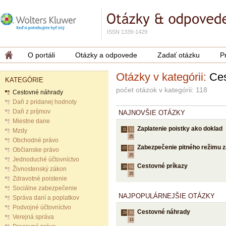
ISSN 1339-1429
O portáli
Otázky a odpovede
Zadať otázku
P
Otázky v kategórii:
Ces
KATEGÓRIE
počet otázok v kategórii: 118
Cestovné náhrady
Daň z pridanej hodnoty
Daň z príjmov
NAJNOVŠIE OTÁZKY
Miestne dane
Zaplatenie poistky ako doklad
Mzdy
11.
12.
25
Obchodné právo
Zabezpečenie pitného režimu 
07.
07.
Občianske právo
25
Jednoduché účtovníctvo
Cestovné príkazy
26.
03.
Živnostenský zákon
25
Zdravotné poistenie
Sociálne zabezpečenie
NAJPOPULÁRNEJŠIE OTÁZKY
Správa daní a poplatkov
Podvojné účtovníctvo
Cestovné náhrady
29.
10.
Verejná správa
13