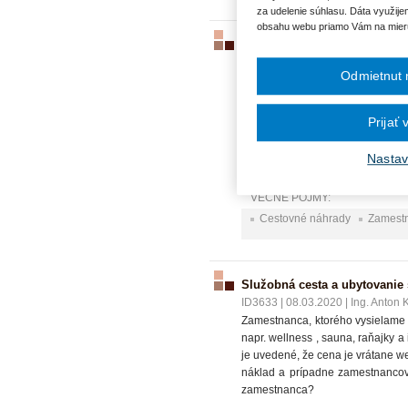
za udelenie súhlasu. Dáta využije
obsahu webu priamo Vám na mier
Krátenie stravného na ZPC - 
ID3709
|
29.06.2020
|
Ing. Anton
Odmietnut 
Zamestnanec absolvoval zahran
rokovanie s obchodným partnero
cene, pokračoval v ceste do Neme
Prijať
alebo v EUR, ktoré zamestnancov
Nastav
VECNÉ POJMY:
Cestovné náhrady
Zamest
Služobná cesta a ubytovanie 
ID3633
|
08.03.2020
|
Ing. Anton
Zamestnanca, ktorého vysielame n
napr. wellness , sauna, raňajky a
je uvedené, že cena je vrátane we
náklad a prípadne zamestnancov
zamestnanca?