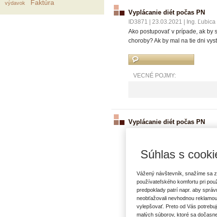
Faktúra
výdavok
Vyplácanie diét počas PN
ID3871
|
23.03.2021
|
Ing. Ľubica
Ako postupovať v prípade, ak by 
choroby? Ak by mal na tie dni vy
VECNÉ POJMY:
Vyplácanie diét počas PN
ID3870
|
23.03.2021
|
Ing. Ľubica
Potrebovala by som sa poradiť v
do Srbska. Po návrate šli do povin
Súhlas s cooki
domov. Majú v tomto prípade náro
Vážený návštevník, snažíme sa z
používateľského komfortu pri pou
predpoklady patrí napr. aby sprá
VECNÉ POJMY:
neobťažovali nevhodnou reklamou
vylepšovať. Preto od Vás potrebuj
malých súborov, ktoré sa dočasne