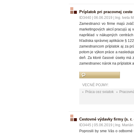
Príplatok pri pracovnej ceste
ID3440
|
06.06.2019
|
Ing. Iveta M
Zamestnanci vo firme majú zväč
marketingových akcií pracujú aj 
napríklad v nákupných centrách
hľadiska správnej aplikácie § 12
zamestnancom príplatok aj za pr
potom je výkon práce a nasleduje
deň. Za ktoré časové úseky má 
zamestnanec nárok na príplatok a
VECNÉ POJMY:
Práca cez sviatok
Pracovná
Cestovné výdavky firmy (s. r. 
ID3445
|
05.06.2019
|
Ing. Marián
Poprosili by sme Vás o odborné 