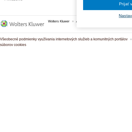
Prijať
Nastav
Wolters Kluwer
ASPI
Komplexné právne predpisy
Všeobecné podmienky využívania internetových služieb a komunitných portálov
súborov cookies