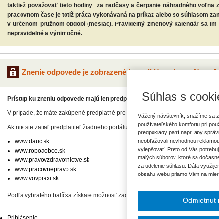
taktiež považovať tieto hodiny za nadčasy a čerpanie náhradného voľna
pracovnom čase je totiž práca vykonávaná na príkaz alebo so súhlasom z
v určenom pružnom období (mesiac). Pravidelný zmenový kalendár sa im n
nepravidelné a výnimočné.
Znenie odpovede je zobrazené len prihlásenému užívateľo
Súhlas s cooki
Prístup ku zneniu odpovede majú len predplatitelia.
V prípade, že máte zakúpené predplatné pre niektorý odborný portál, pre zadan
Vážený návštevník, snažíme sa z
používateľského komfortu pri pou
Ak nie ste zatiaľ predplatiteľ žiadneho portálu, vyberte si z našej ponuky:
predpoklady patrí napr. aby sprá
www.dauc.sk
neobťažovali nevhodnou reklamou
vylepšovať. Preto od Vás potrebuj
www.ropoaobce.sk
malých súborov, ktoré sa dočasne
www.pravovzdravotnictve.sk
za udelenie súhlasu. Dáta využije
www.pracovnepravo.sk
obsahu webu priamo Vám na mier
www.vovpraxi.sk
Podľa vybratého balíčka získate možnosť zadať svoje otázky, prípadne prístup 
Odmietnut 
Prihlásenie