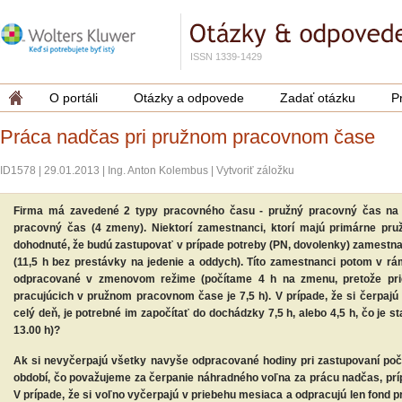
ISSN 1339-1429
O portáli
Otázky a odpovede
Zadať otázku
P
Práca nadčas pri pružnom pracovnom čase
ID1578
|
29.01.2013
|
Ing. Anton Kolembus
|
Vytvoriť záložku
Firma má zavedené 2 typy pracovného času - pružný pracovný čas na 
pracovný čas (4 zmeny). Niektorí zamestnanci, ktorí majú primárne pr
dohodnuté, že budú zastupovať v prípade potreby (PN, dovolenky) zamest
(11,5 h bez prestávky na jedenie a oddych). Títo zamestnanci potom v r
odpracované v zmenovom režime (počítame 4 h na zmenu, pretože pr
pracujúcich v pružnom pracovnom čase je 7,5 h). V prípade, že si čerpajú
celý deň, je potrebné im započítať do dochádzky 7,5 h, alebo 4,5 h, čo je 
13.00 h)?
Ak si nevyčerpajú všetky navyše odpracované hodiny pri zastupovaní poč
období, čo považujeme za čerpanie náhradného voľna za prácu nadčas, prí
V prípade, že si voľno vyčerpajú v priebehu mesiaca a odpracujú len fond 