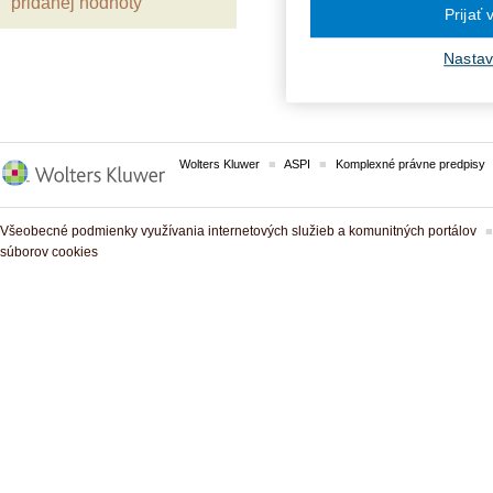
pridanej hodnoty
Prijať
VECNÉ POJMY:
Nastav
Primátor
Uznesenie obecné
zastupiteľstva
Wolters Kluwer
ASPI
Komplexné právne predpisy
Všeobecné podmienky využívania internetových služieb a komunitných portálov
súborov cookies