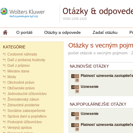
ISSN 1339-1429
O portáli
Otázky a odpovede
Zadať otázku
P
Otázky s vecným poj
KATEGÓRIE
počet otázok s vecným pojmom : 
Cestovné náhrady
Daň z pridanej hodnoty
Daň z príjmov
NAJNOVŠIE OTÁZKY
Miestne dane
Platnosť uznesenia zastupiteľ
Mzdy
13.
11.
25
Obchodné právo
Uznesenie
18.
11.
Občianske právo
24
Jednoduché účtovníctvo
Živnostenský zákon
NAJPOPULÁRNEJŠIE OTÁZKY
Zdravotné poistenie
Sociálne zabezpečenie
Uznesenie
18.
11.
Správa daní a poplatkov
24
Podvojné účtovníctvo
Platnosť uznesenia zastupiteľ
13.
11.
Verejná správa
25