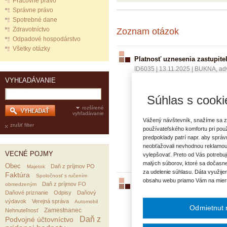
Pracovné právo
Správne právo
Spotrebné dane
Zdravotníctvo
Zoznam otázok
Odpadové hospodárstvo
Všetky otázky
Platnosť uznesenia zastupite
ID6035
|
13.11.2025
|
BUKNA, advok
Obecné zastupiteľstvo schválilo 
VYHĽADÁVANIE
legislatívy. Občan po 25 rokoch o
Súhlas s cooki
obec na jeho žiadosť zareagovať
rozšírené
vyhľadávanie
Vážený návštevník, snažíme sa z
zrušiť filter
používateľského komfortu pri pou
VECNÉ POJMY:
predpoklady patrí napr. aby sprá
Pozemok
Vlastnícke právo
neobťažovali nevhodnou reklamou
vlastníctva
VECNÉ POJMY
vylepšovať. Preto od Vás potrebuj
malých súborov, ktoré sa dočasne
Obec
Daň z príjmov PO
Majetok
za udelenie súhlasu. Dáta využije
Faktúra
Spoločnosť s ručením
obsahu webu priamo Vám na mier
Daň z príjmov FO
obmedzeným
Uznesenie
Daňové priznanie
Odpisy
Daňový
ID5407
|
18.11.2024
|
JUDr. Jozef 
výdavok
Verejná správa
Automobil
Aký je následný zákonný postup 
Odmietnut 
Zamestnanec
Nehnuteľnosť
Daň z
Podvojné účtovníctvo