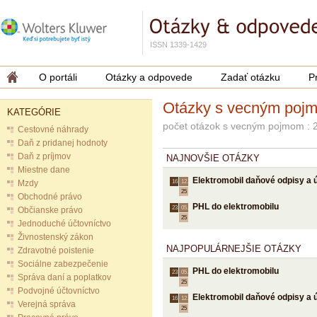
ISSN 1339-1429
O portáli
Otázky a odpovede
Zadať otázku
P
Otázky s vecným poj
KATEGÓRIE
počet otázok s vecným pojmom : 
Cestovné náhrady
Daň z pridanej hodnoty
Daň z príjmov
NAJNOVŠIE OTÁZKY
Miestne dane
Elektromobil daňové odpisy a 
Mzdy
16.
12.
25
Obchodné právo
PHL do elektromobilu
23.
05.
Občianske právo
25
Jednoduché účtovníctvo
Živnostenský zákon
NAJPOPULÁRNEJŠIE OTÁZKY
Zdravotné poistenie
Sociálne zabezpečenie
PHL do elektromobilu
23.
05.
Správa daní a poplatkov
25
Podvojné účtovníctvo
Elektromobil daňové odpisy a 
16.
12.
Verejná správa
25