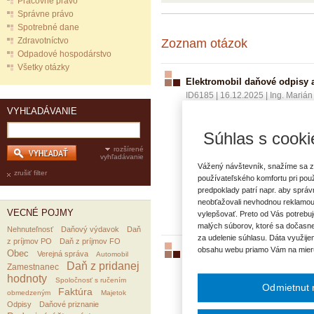
Pracovné právo
Správne právo
Spotrebné dane
Zdravotníctvo
Zoznam otázok
Odpadové hospodárstvo
Všetky otázky
Elektromobil daňové odpisy 
ID6185
|
16.12.2025
|
Ing. Marián
Elektromobil M1 obstarávacia - c
VYHĽADÁVANIE
rok 2025 vypočítaný vo výške 34 1
Súhlas s cooki
základ dane podľa § 17 ods. 34 
rozšírené
vyhľadávanie
Vážený návštevník, snažíme sa z
zrušiť filter
používateľského komfortu pri pou
VECNÉ POJMY:
predpoklady patrí napr. aby sprá
Podvojné účtovníctvo
Strat
neobťažovali nevhodnou reklamou
VECNÉ POJMY
vylepšovať. Preto od Vás potrebuj
malých súborov, ktoré sa dočasne
Nehnuteľnosť
Daňový výdavok
Daň
za udelenie súhlasu. Dáta využije
z príjmov PO
Daň z príjmov FO
obsahu webu priamo Vám na mier
Obec
PHL do elektromobilu
Verejná správa
Automobil
Daň z pridanej
Zamestnanec
ID5669
|
23.05.2025
|
Tatiana Ma
hodnoty
Spoločnosť s ručením
Obec zakúpila elektromobily. Nab
Odmietnut 
Faktúra
obmedzeným
Majetok
má obec použiť ekonomickú polož
Odpisy
Daňové priznanie