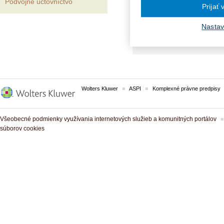
Podvojné účtovníctvo
Prijať
VECNÉ POJMY:
Nastav
Ekonomická klasifikácia
El
Wolters Kluwer
ASPI
Komplexné právne predpisy
Všeobecné podmienky využívania internetových služieb a komunitných portálov
súborov cookies