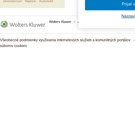
obmedzeným
Majetok
Automobil
Prijať
Nastav
Wolters Kluwer
ASPI
Komplexné právne predpisy
Všeobecné podmienky využívania internetových služieb a komunitných portálov
súborov cookies