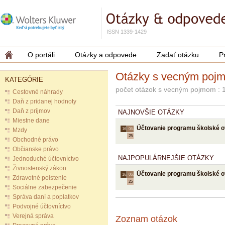
ISSN 1339-1429
O portáli
Otázky a odpovede
Zadať otázku
P
Otázky s vecným poj
KATEGÓRIE
počet otázok s vecným pojmom : 
Cestovné náhrady
Daň z pridanej hodnoty
Daň z príjmov
NAJNOVŠIE OTÁZKY
Miestne dane
Účtovanie programu školské o
Mzdy
16.
06.
25
Obchodné právo
Občianske právo
NAJPOPULÁRNEJŠIE OTÁZKY
Jednoduché účtovníctvo
Živnostenský zákon
Účtovanie programu školské o
16.
06.
Zdravotné poistenie
25
Sociálne zabezpečenie
Správa daní a poplatkov
Podvojné účtovníctvo
Verejná správa
Zoznam otázok