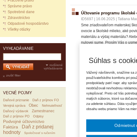
Pracovné právo
Správne právo
Spotrebné dane
Účtovanie programu školské 
Zdravotníctvo
ID5697
|
16.06.2025
|
Tatiana Ma
Odpadové hospodárstvo
Sme zriaďovateľom materskej škol
Všetky otázky
ovocie a školské mlieko, aké povi
materiálu a výdaj materiálu? Ale
nulovej sume. Prosím Vás o usme
VYHĽADÁVANIE
Súhlas s cooki
VECNÉ POJMY:
rozšírené
vyhľadávanie
Materská škola
Postupy úč
Vážený návštevník, snažíme sa z
zrušiť filter
používateľského komfortu pri pou
predpoklady patrí napr. aby sprá
neobťažovali nevhodnou reklamou
VECNÉ POJMY
vylepšovať. Preto od Vás potrebuj
malých súborov, ktoré sa dočasne
Daňové priznanie
Daň z príjmov FO
za udelenie súhlasu. Dáta využije
Obec
Verejná správa
Nehnuteľnosť
obsahu webu priamo Vám na mier
Zamestnanec
Daňový výdavok
Daň z príjmov PO
Odpisy
Podvojné účtovníctvo
Odmietnut 
Daň z pridanej
Faktúra
hodnoty
Spoločnosť s ručením