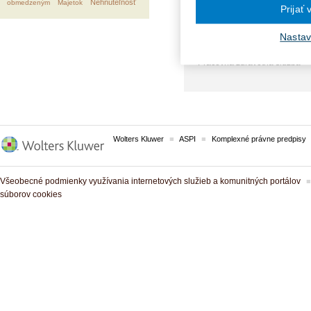
Nehnuteľnosť
obmedzeným
Majetok
Prijať
Nastav
VECNÉ POJMY:
Pracovná zdravotná služba
Wolters Kluwer
ASPI
Komplexné právne predpisy
Všeobecné podmienky využívania internetových služieb a komunitných portálov
súborov cookies