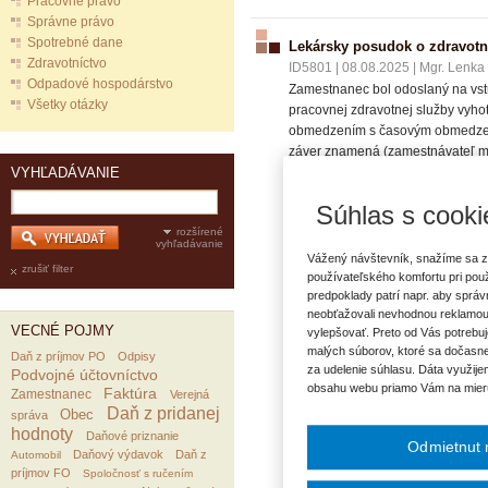
Pracovné právo
Správne právo
Spotrebné dane
Lekársky posudok o zdravotne
Zdravotníctvo
ID5801
|
08.08.2025
|
Mgr. Lenka
Odpadové hospodárstvo
Zamestnanec bol odoslaný na vstu
Všetky otázky
pracovnej zdravotnej služby vyho
obmedzením s časovým obmedzením
záver znamená (zamestnávateľ m
VYHĽADÁVANIE
15.12.2025), pretože dotknutý za
nočnú prácu, ale vzhľadom na jeh
Súhlas s cooki
zamestnanca skôr ako o rok, keďž
rozšírené
lekára PZS, ktorý uviedol, že pr
vyhľadávanie
obmedzenie plnej spôsobilosti n
Vážený návštevník, snažíme sa z
zrušiť filter
vykonávať nočnú prácu minimálne
používateľského komfortu pri pou
Na požiadavku zamestnávateľa, a
predpoklady patrí napr. aby sprá
neobťažovali nevhodnou reklamou
práce", a to, že zamestnanca pot
VECNÉ POJMY
vylepšovať. Preto od Vás potrebuj
súlade s ustanovením § 30e ods. 
malých súborov, ktoré sa dočasne
Daň z príjmov PO
Odpisy
môže navrhnúť zamestnávateľovi v
za udelenie súhlasu. Dáta využije
Podvojné účtovníctvo
včasné zachytenie zmien zdravot
obsahu webu priamo Vám na mier
Faktúra
Zamestnanec
Verejná
b ) (spôsobilý na výkon posudzov
Daň z pridanej
Obec
správa
výkon prehliadky v skoršom termín
hodnoty
Daňové priznanie
podľa b) a jeden pre zamestnávate
Odmietnut 
Daňový výdavok
Daň z
Automobil
dočasným obmedzením v zmysle v
príjmov FO
Spoločnosť s ručením
situácii postupovať?