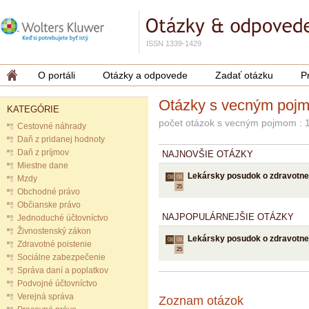
ISSN 1339-1429
O portáli
Otázky a odpovede
Zadať otázku
P
Otázky s vecným poj
KATEGÓRIE
počet otázok s vecným pojmom : 
Cestovné náhrady
Daň z pridanej hodnoty
Daň z príjmov
NAJNOVŠIE OTÁZKY
Miestne dane
Lekársky posudok o zdravotnej
Mzdy
08.
08.
25
Obchodné právo
Občianske právo
NAJPOPULÁRNEJŠIE OTÁZKY
Jednoduché účtovníctvo
Živnostenský zákon
Lekársky posudok o zdravotnej
08.
08.
Zdravotné poistenie
25
Sociálne zabezpečenie
Správa daní a poplatkov
Podvojné účtovníctvo
Verejná správa
Zoznam otázok