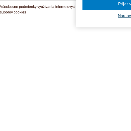
Prijať
Všeobecné podmienky využívania internetových služieb a komunitných portálov
súborov cookies
Nastav