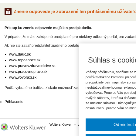
Znenie odpovede je zobrazené len prihlásenému užívateľo
Prístup ku zneniu odpovede majú len predplatitelia.
V prípade, že máte zakúpené predplatné pre niektorý odborný portál, pre zadan
Ak nie ste zatiaľ predplatiteľ žiadneho portálu, vyberte si z našej ponuky:
www.dauc.sk
Súhlas s cooki
www.ropoaobce.sk
www.pravovzdravotnictve.sk
www.pracovnepravo.sk
Vážený návštevník, snažíme sa z
www.vovpraxi.sk
používateľského komfortu pri pou
predpoklady patrí napr. aby sprá
Podľa vybratého balíčka získate možnosť zadať svoje otázky, prípadne prístup 
neobťažovali nevhodnou reklamou
vylepšovať. Preto od Vás potrebuj
malých súborov, ktoré sa dočasne
Prihlásenie
za udelenie súhlasu. Dáta využije
obsahu webu priamo Vám na mier
Odmietnut 
Wolters Kluwer
ASPI
Komplexné právne predpisy