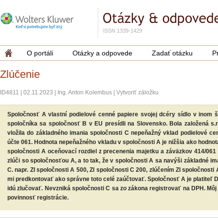
ISSN 1339-1429
O portáli
Otázky a odpovede
Zadať otázku
P
Zlúčenie
ID4811
|
02.11.2023
|
Ing. Anton Kolembus
|
Vytvoriť záložku
Spoločnosť A vlastní podielové cenné papiere svojej dcéry sídlo v inom 
spoločníka sa spoločnosť B v EU presídli na Slovensko. Bola založená s.
vložila do základného imania spoločnosti C nepeňažný vklad podielové ce
účte 061. Hodnota nepeňažného vkladu v spoločnosti A je nižšia ako hodnota
spoločnosti A oceňovací rozdiel z precenenia majetku a záväzkov 414/061
zlúči so spoločnosťou A, a to tak, že v spoločnosti A sa navýši základné i
C. napr. ZI spoločnosti A 500, ZI spoločnosti C 200, zlúčením ZI spoločnosti 
mi predkontovať ako správne toto celé zaúčtovať. Spoločnosť A je platiteľ D
idú zlučovať. Nevzniká spoločnosti C sa zo zákona registrovať na DPH. Môj 
povinnosť registrácie.