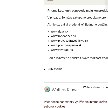
Prístup ku zneniu odpovede majú len predplat
V prípade, že máte zakúpené predplatné pre n
Ak nie ste zatiaľ predplatiteľ žiadneho portálu,
www.dauc.sk
www.ropoaobce.sk
www.pravovzdravotnictve.sk
www.pracovnepravo.sk
www.vovpraxi.sk
Podľa vybratého balíčka získate možnosť zada
Prihlásenie
Wolters Kluwer
A
Všeobecné podmienky využívania internetových s
súborov cookies