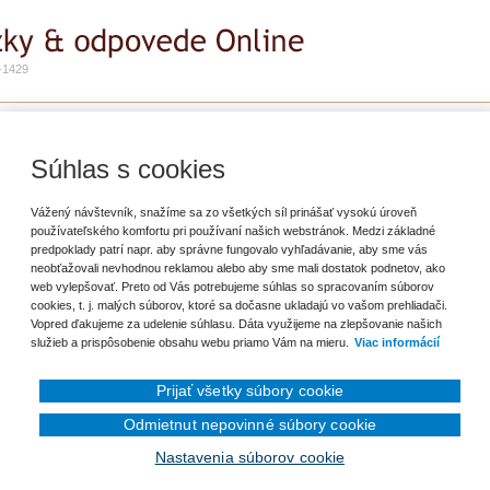
-1429
e
Zadať otázku
Predplatné
erný odpočet v dodatočnom daňovom priznaní
Súhlas s cookies
riť záložku
Vážený návštevník, snažíme sa zo všetkých síl prinášať vysokú úroveň
používateľského komfortu pri používaní našich webstránok. Medzi základné
predpoklady patrí napr. aby správne fungovalo vyhľadávanie, aby sme vás
ontrolu na daň z pridanej hodnoty za zdaňovacie obdobie roku 2007 u
neobťažovali nevhodnou reklamou alebo aby sme mali dostatok podnetov, ako
t. j. jeho zdaňovacie obdobie roku 2007 bolo štvrťročné. V máji 2010 platiteľ
web vylepšovať. Preto od Vás potrebujeme súhlas so spracovaním súborov
nie nadmerného odpočtu za II. a III. štvrťrok 2007 v celkovej sume po prepočte na
cookies, t. j. malých súborov, ktoré sa dočasne ukladajú vo vašom prehliadači.
Vopred ďakujeme za udelenie súhlasu. Dáta využijeme na zlepšovanie našich
služieb a prispôsobenie obsahu webu priamo Vám na mieru.
Viac informácií
Prijať všetky súbory cookie
Odmietnut nepovinné súbory cookie
Nastavenia súborov cookie
en prihlásenému užívateľovi.