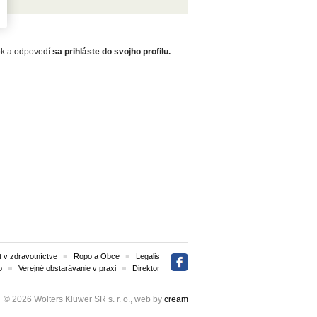
zok a odpovedí
sa prihláste do svojho profilu.
 v zdravotníctve
Ropo a Obce
Legalis
o
Verejné obstarávanie v praxi
Direktor
© 2026 Wolters Kluwer SR s. r. o., web by
cream