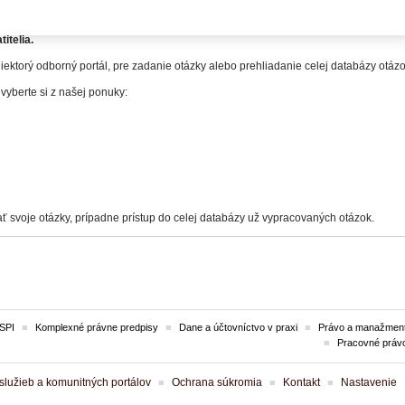
itelia.
iektorý odborný portál, pre zadanie otázky alebo prehliadanie celej databázy otá
 vyberte si z našej ponuky:
ť svoje otázky, prípadne prístup do celej databázy už vypracovaných otázok.
SPI
Komplexné právne predpisy
Dane a účtovníctvo v praxi
Právo a manažment
Pracovné práv
lužieb a komunitných portálov
Ochrana súkromia
Kontakt
Nastavenie