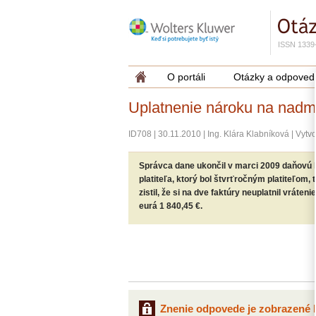
ISSN 1339
O portáli
Otázky a odpoved
Uplatnenie nároku na nadm
ID708
|
30.11.2010
|
Ing. Klára Klabníková
|
Vytvo
Správca dane ukončil v marci 2009 daňovú k
platiteľa, ktorý bol štvrťročným platiteľom, 
zistil, že si na dve faktúry neuplatnil vráte
eurá 1 840,45 €.
Znenie odpovede je zobrazené l