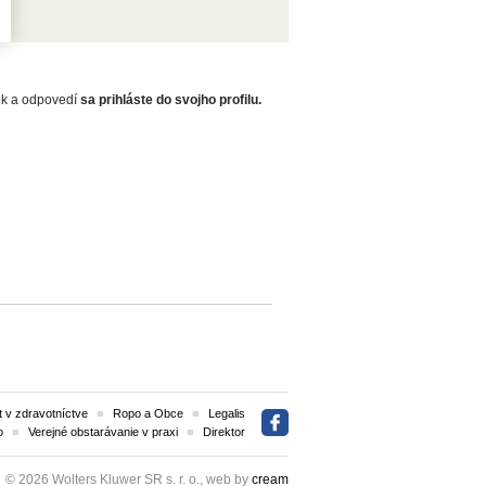
zok a odpovedí
sa prihláste do svojho profilu.
 v zdravotníctve
Ropo a Obce
Legalis
o
Verejné obstarávanie v praxi
Direktor
© 2026 Wolters Kluwer SR s. r. o., web by
cream