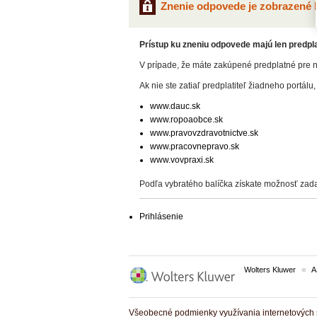
Znenie odpovede je zobrazené l
Prístup ku zneniu odpovede majú len predplat
V prípade, že máte zakúpené predplatné pre n
Ak nie ste zatiaľ predplatiteľ žiadneho portálu,
www.dauc.sk
www.ropoaobce.sk
www.pravovzdravotnictve.sk
www.pracovnepravo.sk
www.vovpraxi.sk
Podľa vybratého balíčka získate možnosť zada
Prihlásenie
Wolters Kluwer
A
Všeobecné podmienky využívania internetových s