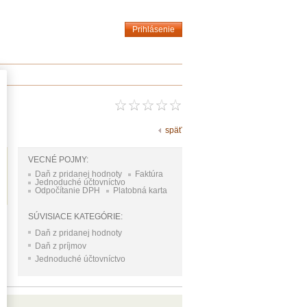
Prihlásenie
späť
VECNÉ POJMY:
Daň z pridanej hodnoty
Faktúra
Jednoduché účtovníctvo
Odpočítanie DPH
Platobná karta
SÚVISIACE KATEGÓRIE:
Daň z pridanej hodnoty
Daň z príjmov
Jednoduché účtovníctvo