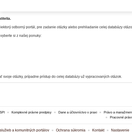
en prihlásenému užívateľovi.
itelia.
iektorý odborný portál, pre zadanie otázky alebo prehliadanie celej databázy otá
 vyberte si z našej ponuky:
ť svoje otázky, prípadne prístup do celej databázy už vypracovaných otázok.
SPI
Komplexné právne predpisy
Dane a účtovníctvo v praxi
Právo a manažment
Pracovné práv
lužieb a komunitných portálov
Ochrana súkromia
Kontakt
Nastavenie