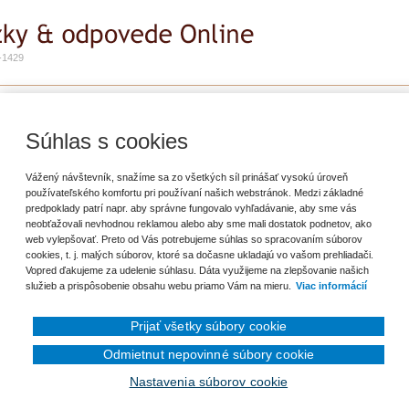
-1429
e
Zadať otázku
Predplatné
kartou
Súhlas s cookies
ť záložku
Vážený návštevník, snažíme sa zo všetkých síl prinášať vysokú úroveň
používateľského komfortu pri používaní našich webstránok. Medzi základné
predpoklady patrí napr. aby správne fungovalo vyhľadávanie, aby sme vás
 faktúru (faktúra obsahuje všetky potrebnú údaje IČO, DIČ, IČ DPH, ...), a
neobťažovali nevhodnou reklamou alebo aby sme mali dostatok podnetov, ako
a súkromné účely, t.j. na nepodnikateľské. Je daná faktúra daňovo uznateľná a
web vylepšovať. Preto od Vás potrebujeme súhlas so spracovaním súborov
cookies, t. j. malých súborov, ktoré sa dočasne ukladajú vo vašom prehliadači.
Vopred ďakujeme za udelenie súhlasu. Dáta využijeme na zlepšovanie našich
služieb a prispôsobenie obsahu webu priamo Vám na mieru.
Viac informácií
Prijať všetky súbory cookie
Odmietnut nepovinné súbory cookie
Nastavenia súborov cookie