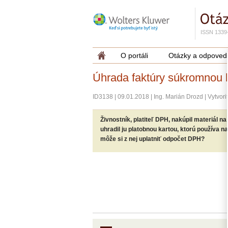
ISSN 1339
O portáli
Otázky a odpoved
Úhrada faktúry súkromnou 
ID3138
|
09.01.2018
|
Ing. Marián Drozd
|
Vytvori
Živnostník, platiteľ DPH, nakúpil materiál na
uhradil ju platobnou kartou, ktorú používa n
môže si z nej uplatniť odpočet DPH?