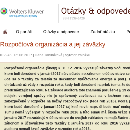
ISSN 1339-1429
O portáli
Otázky a odpovede
Zadať otázku
P
Rozpočtová organizácia a jej záväzky
ID2945
|
05.06.2017
|
Hana Jakubíková
|
Vytvoriť záložku
Rozpočtové organizácie (školy) k 31. 12. 2016 vykazujú záväzky voči dodá
ktoré boli doručené v januári 2017 sú v súlade so zákonom o účtovníctve 
(ide sa o faktúry za telefón za december, vyúčtovanie energie a pod.). 
uhrádzané už vždy z rozpočtu roku, kedy boli doručené napriek tomu, že d
predchádzajúceho roku. Na základe audítora toto znamená porušenie § 19 ods
subjekt verejnej správy nie je oprávnený zaväzovať sa v bežnom roz
zabezpečené v rozpočte na bežný rozpočtový rok (teda rok 2016). Podľa 
ktoré budú doručené v januári 2017 (aj keď nevie napr. či bude mať nedop
sumu nemá vyčerpať v rozpočte roku 2016 a túto sumu má škola vrátiť zria
januára 2017 nezaúčtujú v účtovníctve do svojich nákladov nemajú žiadne z
zákonom o účtovníctve tieto faktúry z januára 2017 do roku 2016 vykaz
audítora nemali kryté záväzky v rozpočte roku 2016.