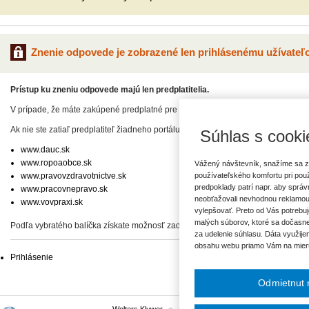
Znenie odpovede je zobrazené len prihlásenému užívateľo
Prístup ku zneniu odpovede majú len predplatitelia.
V prípade, že máte zakúpené predplatné pre niektorý odborný portál, pre zadan
Ak nie ste zatiaľ predplatiteľ žiadneho portálu, vyberte si z našej ponuky:
Súhlas s cooki
www.dauc.sk
www.ropoaobce.sk
Vážený návštevník, snažíme sa z
www.pravovzdravotnictve.sk
používateľského komfortu pri pou
predpoklady patrí napr. aby sprá
www.pracovnepravo.sk
neobťažovali nevhodnou reklamou
www.vovpraxi.sk
vylepšovať. Preto od Vás potrebuj
malých súborov, ktoré sa dočasne
Podľa vybratého balíčka získate možnosť zadať svoje otázky, prípadne prístup 
za udelenie súhlasu. Dáta využije
obsahu webu priamo Vám na mier
Prihlásenie
Odmietnut 