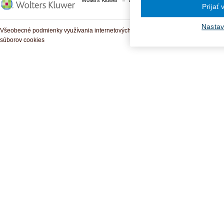
Wolters Kluwer
ASPI
Komplexné právne predpisy
Prijať
Nastav
Všeobecné podmienky využívania internetových služieb a komunitných portálov
súborov cookies