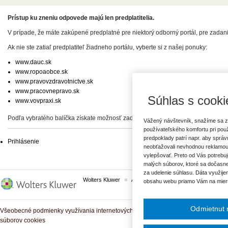
Prístup ku zneniu odpovede majú len predplatitelia.
V prípade, že máte zakúpené predplatné pre niektorý odborný portál, pre zadan
Ak nie ste zatiaľ predplatiteľ žiadneho portálu, vyberte si z našej ponuky:
www.dauc.sk
www.ropoaobce.sk
www.pravovzdravotnictve.sk
www.pracovnepravo.sk
Súhlas s cooki
www.vovpraxi.sk
Podľa vybratého balíčka získate možnosť zadať svoje otázky, prípadne prístup 
Vážený návštevník, snažíme sa z
používateľského komfortu pri pou
predpoklady patrí napr. aby sprá
Prihlásenie
neobťažovali nevhodnou reklamou
vylepšovať. Preto od Vás potrebuj
malých súborov, ktoré sa dočasne
za udelenie súhlasu. Dáta využije
Wolters Kluwer
ASPI
Komplexné právne predpisy
obsahu webu priamo Vám na mier
Odmietnut 
Všeobecné podmienky využívania internetových služieb a komunitných portálov
súborov cookies