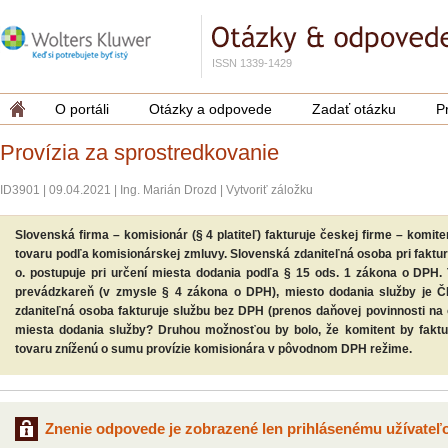
ISSN 1339-1429
O portáli
Otázky a odpovede
Zadať otázku
P
Provízia za sprostredkovanie
ID3901
|
09.04.2021
|
Ing. Marián Drozd
|
Vytvoriť záložku
Slovenská firma – komisionár (§ 4 platiteľ) fakturuje českej firme – komiten
tovaru podľa komisionárskej zmluvy. Slovenská zdaniteľná osoba pri fakturá
o. postupuje pri určení miesta dodania podľa § 15 ods. 1 zákona o DPH.
prevádzkareň (v zmysle § 4 zákona o DPH), miesto dodania služby je ČR
zdaniteľná osoba fakturuje službu bez DPH (prenos daňovej povinnosti na 
miesta dodania služby? Druhou možnosťou by bolo, že komitent by fakt
tovaru zníženú o sumu provízie komisionára v pôvodnom DPH režime.
Znenie odpovede je zobrazené len prihlásenému užívateľo