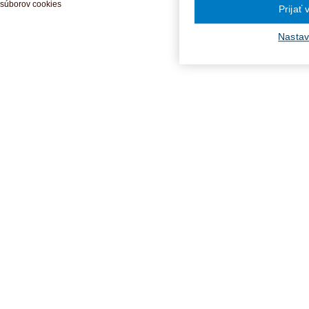
súborov cookies
Prijať
Nastav