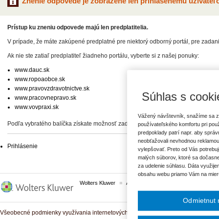
Znenie odpovede je zobrazené len prihlásenému užívateľo
Prístup ku zneniu odpovede majú len predplatitelia.
V prípade, že máte zakúpené predplatné pre niektorý odborný portál, pre zadan
Ak nie ste zatiaľ predplatiteľ žiadneho portálu, vyberte si z našej ponuky:
www.dauc.sk
www.ropoaobce.sk
www.pravovzdravotnictve.sk
Súhlas s cooki
www.pracovnepravo.sk
www.vovpraxi.sk
Vážený návštevník, snažíme sa z
Podľa vybratého balíčka získate možnosť zadať svoje otázky, prípadne prístup 
používateľského komfortu pri pou
predpoklady patrí napr. aby sprá
neobťažovali nevhodnou reklamou
Prihlásenie
vylepšovať. Preto od Vás potrebuj
malých súborov, ktoré sa dočasne
za udelenie súhlasu. Dáta využije
obsahu webu priamo Vám na mier
Wolters Kluwer
ASPI
Komplexné právne predpisy
Odmietnut 
Všeobecné podmienky využívania internetových služieb a komunitných portálov