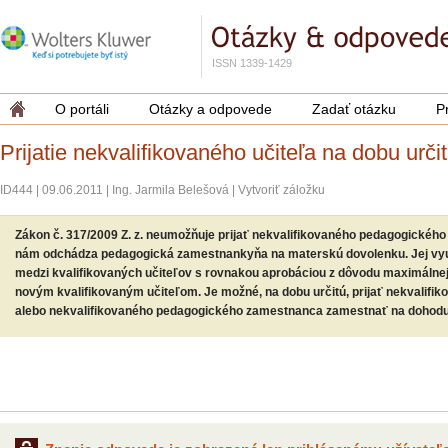
ISSN 1339-1429
O portáli
Otázky a odpovede
Zadať otázku
P
Prijatie nekvalifikovaného učiteľa na dobu urči
ID444
|
09.06.2011
|
Ing. Jarmila Belešová
|
Vytvoriť záložku
Zákon č. 317/2009 Z. z. neumožňuje prijať nekvalifikovaného pedagogickéh
nám odchádza pedagogická zamestnankyňa na materskú dovolenku. Jej vyuč
medzi kvalifikovaných učiteľov s rovnakou aprobáciou z dôvodu maximálnej
novým kvalifikovaným učiteľom. Je možné, na dobu určitú, prijať nekvalifi
alebo nekvalifikovaného pedagogického zamestnanca zamestnať na dohodu 