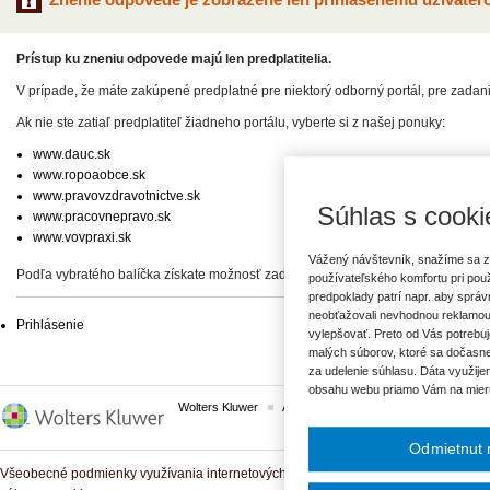
Prístup ku zneniu odpovede majú len predplatitelia.
V prípade, že máte zakúpené predplatné pre niektorý odborný portál, pre zadan
Ak nie ste zatiaľ predplatiteľ žiadneho portálu, vyberte si z našej ponuky:
www.dauc.sk
www.ropoaobce.sk
www.pravovzdravotnictve.sk
Súhlas s cooki
www.pracovnepravo.sk
www.vovpraxi.sk
Vážený návštevník, snažíme sa z
Podľa vybratého balíčka získate možnosť zadať svoje otázky, prípadne prístup 
používateľského komfortu pri pou
predpoklady patrí napr. aby sprá
neobťažovali nevhodnou reklamou
Prihlásenie
vylepšovať. Preto od Vás potrebuj
malých súborov, ktoré sa dočasne
za udelenie súhlasu. Dáta využije
obsahu webu priamo Vám na mier
Wolters Kluwer
ASPI
Komplexné právne predpisy
Odmietnut 
Všeobecné podmienky využívania internetových služieb a komunitných portálov