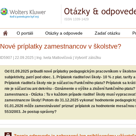
ISSN 1339-1429
O portáli
Otázky a odpovede
Zadať otázku
P
Nové príplatky zamestnancov v školstve?
ID5907
|
22.09.2025
|
Ing. Iveta Matlovičová
|
Vytvoriť záložku
Od 01.09.2025 pribudli nové príplatky pedagogickým pracovníkom v školst
subjektivity, patrí pod obec. 1. Príplatok riaditeľovi školy- 10 % z plat. tarify a
Príplatok riaditeľa školy nie je súčasťou Funkčného platu? Príplatok sa krá
nie je súčasťou ani dekrétu - Oznámenie o výške a zložení funkčného platu?
zamestnanca - Otázka : Tu v každom prípade riaditeľ školy musí vypracov
zamestnancov školy! Potom do 31.12.2025 vykonať hodnotenie pedagogick
01.01.2026 môže zamestnávateľ priznať príplatok za hodnotenie mesačnou s
553/2003. Je postup správny?
Znenie odpovede je zobrazené len prihlásenému užívateľo