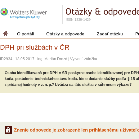
ISSN 1339-1429
O portáli
Otázky a odpovede
Zadať otázku
P
DPH pri službách v ČR
ID2934
|
18.05.2017
|
Ing. Marián Drozd
|
Vytvoriť záložku
Osoba identifikovaná pre DPH v SR poskytne osobe identifikovanej pre DPH
kotla, posúdenie technického stavu kotla. Ide o dodanie služby podľa § 15 al
z pridanej hodnoty v z. n. p.? Uvádza sa táto služba v súhrnnom výkaze?
Znenie odpovede je zobrazené len prihlásenému užívateľo