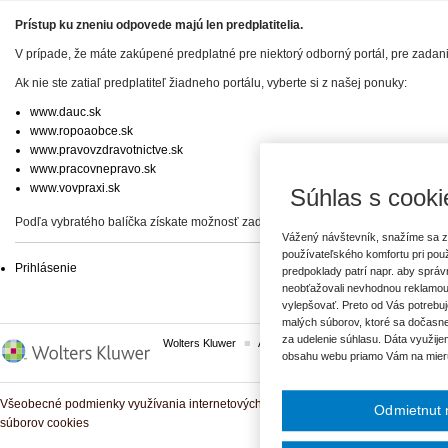
Prístup ku zneniu odpovede majú len predplatitelia.
V prípade, že máte zakúpené predplatné pre niektorý odborný portál, pre zadan
Ak nie ste zatiaľ predplatiteľ žiadneho portálu, vyberte si z našej ponuky:
www.dauc.sk
www.ropoaobce.sk
www.pravovzdravotnictve.sk
www.pracovnepravo.sk
www.vovpraxi.sk
Súhlas s cooki
Podľa vybratého balíčka získate možnosť zadať svoje otázky, prípadne prístup 
Vážený návštevník, snažíme sa z
používateľského komfortu pri pou
Prihlásenie
predpoklady patrí napr. aby sprá
neobťažovali nevhodnou reklamou
vylepšovať. Preto od Vás potrebuj
malých súborov, ktoré sa dočasne
za udelenie súhlasu. Dáta využije
Wolters Kluwer
ASPI
Komplexné právne predpisy
obsahu webu priamo Vám na mier
Všeobecné podmienky využívania internetových služieb a komunitných portálov
Odmietnut 
súborov cookies