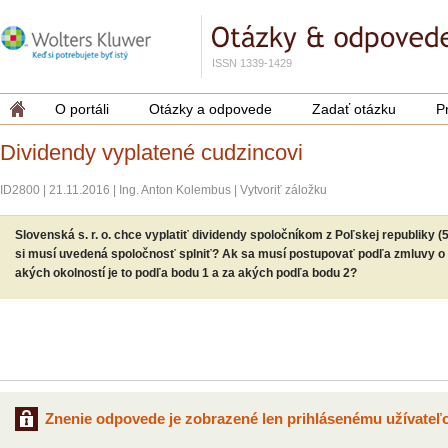
ISSN 1339-1429
O portáli
Otázky a odpovede
Zadať otázku
P
Dividendy vyplatené cudzincovi
ID2800
|
21.11.2016
|
Ing. Anton Kolembus
|
Vytvoriť záložku
Slovenská s. r. o. chce vyplatiť dividendy spoločníkom z Poľskej republiky (
si musí uvedená spoločnosť splniť? Ak sa musí postupovať podľa zmluvy o 
akých okolností je to podľa bodu 1 a za akých podľa bodu 2?
Znenie odpovede je zobrazené len prihlásenému užívateľo