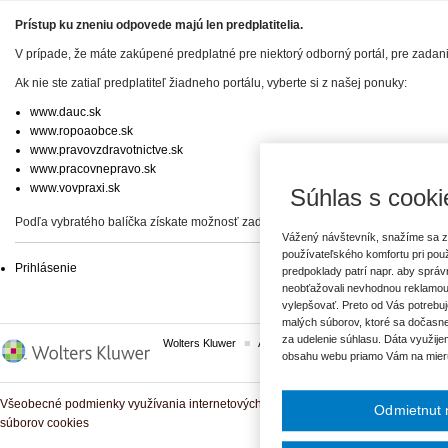
Prístup ku zneniu odpovede majú len predplatitelia.
V prípade, že máte zakúpené predplatné pre niektorý odborný portál, pre zadan
Ak nie ste zatiaľ predplatiteľ žiadneho portálu, vyberte si z našej ponuky:
www.dauc.sk
www.ropoaobce.sk
www.pravovzdravotnictve.sk
www.pracovnepravo.sk
www.vovpraxi.sk
Súhlas s cooki
Podľa vybratého balíčka získate možnosť zadať svoje otázky, prípadne prístup 
Vážený návštevník, snažíme sa z
používateľského komfortu pri pou
Prihlásenie
predpoklady patrí napr. aby sprá
neobťažovali nevhodnou reklamou
vylepšovať. Preto od Vás potrebuj
malých súborov, ktoré sa dočasne
za udelenie súhlasu. Dáta využije
Wolters Kluwer
ASPI
Komplexné právne predpisy
obsahu webu priamo Vám na mier
Všeobecné podmienky využívania internetových služieb a komunitných portálov
Odmietnut 
súborov cookies