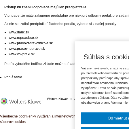
Prístup ku zneniu odpovede majú len predplatitelia.
V prípade, že máte zakúpené predplatné pre niektorý odborný portál, pre zadan
Ak nie ste zatiaľ predplatiteľ žiadneho portálu, vyberte si z našej ponuky:
www.dauc.sk
www.ropoaobce.sk
www.pravovzdravotnictve.sk
www.pracovnepravo.sk
www.vovpraxi.sk
Súhlas s cooki
Podľa vybratého balíčka získate možnosť zadať svoje otázky, prípadne prístup 
Vážený návštevník, snažíme sa z
používateľského komfortu pri pou
Prihlásenie
predpoklady patrí napr. aby sprá
neobťažovali nevhodnou reklamou
vylepšovať. Preto od Vás potrebuj
malých súborov, ktoré sa dočasne
za udelenie súhlasu. Dáta využije
Wolters Kluwer
ASPI
Komplexné právne predpisy
obsahu webu priamo Vám na mier
Všeobecné podmienky využívania internetových služieb a komunitných portálov
Odmietnut 
súborov cookies