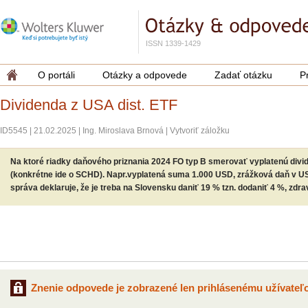
ISSN 1339-1429
O portáli
Otázky a odpovede
Zadať otázku
P
Dividenda z USA dist. ETF
ID5545
|
21.02.2025
|
Ing. Miroslava Brnová
|
Vytvoriť záložku
Na ktoré riadky daňového priznania 2024 FO typ B smerovať vyplatenú divid
(konkrétne ide o SCHD). Napr.vyplatená suma 1.000 USD, zrážková daň v 
správa deklaruje, že je treba na Slovensku daniť 19 % tzn. dodaniť 4 %, zdra
Znenie odpovede je zobrazené len prihlásenému užívateľo