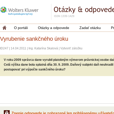
ISSN 1339-1429
O portáli
Otázky a odpovede
Zadať otázku
P
Vyrubenie sankčného úroku
ID247
|
14.04.2011
|
Ing. Katarína Skalová
|
Vytvoriť záložku
V roku 2009 správca dane vyrubil platobným výmerom právnickej osobe daň 
Celá výška dane bola splatná dňa 30. 9. 2009. Daňový subjekt daň neuhradil v
postupovať pri výpočte sankčného úroku?
Znenie odpovede je zobrazené len prihlásenému užívateľo