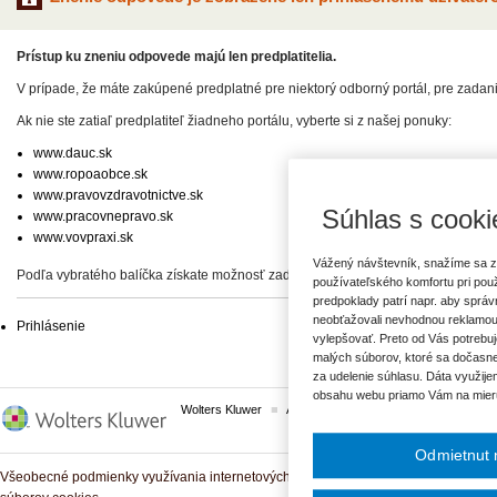
Prístup ku zneniu odpovede majú len predplatitelia.
V prípade, že máte zakúpené predplatné pre niektorý odborný portál, pre zadan
Ak nie ste zatiaľ predplatiteľ žiadneho portálu, vyberte si z našej ponuky:
www.dauc.sk
www.ropoaobce.sk
www.pravovzdravotnictve.sk
Súhlas s cooki
www.pracovnepravo.sk
www.vovpraxi.sk
Vážený návštevník, snažíme sa z
Podľa vybratého balíčka získate možnosť zadať svoje otázky, prípadne prístup 
používateľského komfortu pri pou
predpoklady patrí napr. aby sprá
neobťažovali nevhodnou reklamou
Prihlásenie
vylepšovať. Preto od Vás potrebuj
malých súborov, ktoré sa dočasne
za udelenie súhlasu. Dáta využije
obsahu webu priamo Vám na mier
Wolters Kluwer
ASPI
Komplexné právne predpisy
Odmietnut 
Všeobecné podmienky využívania internetových služieb a komunitných portálov