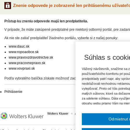
Znenie odpovede je zobrazené len prihlásenému užívateľo
Prístup ku zneniu odpovede majú len predplatitelia.
V prípade, že máte zakúpené predplatné pre niektorý odborný portál, pre zadan
Ak nie ste zatiaľ predplatiteľ žiadneho portálu, vyberte si z našej ponuky:
www.dauc.sk
www.ropoaobce.sk
Súhlas s cooki
www.pravovzdravotnictve.sk
www.pracovnepravo.sk
www.vovpraxi.sk
Vážený návštevník, snažíme sa z
používateľského komfortu pri pou
Podľa vybratého balíčka získate možnosť zadať svoje otázky, prípadne prístup 
predpoklady patrí napr. aby sprá
neobťažovali nevhodnou reklamou
vylepšovať. Preto od Vás potrebuj
Prihlásenie
malých súborov, ktoré sa dočasne
za udelenie súhlasu. Dáta využije
obsahu webu priamo Vám na mier
Wolters Kluwer
ASPI
Komplexné právne predpisy
Odmietnut 