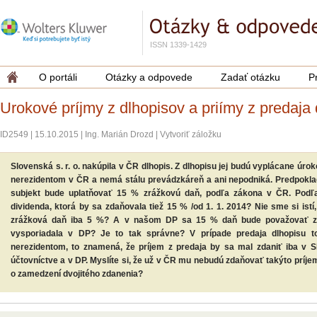
ISSN 1339-1429
O portáli
Otázky a odpovede
Zadať otázku
P
Urokové príjmy z dlhopisov a priímy z predaja
ID2549
|
15.10.2015
|
Ing. Marián Drozd
|
Vytvoriť záložku
Slovenská s. r. o. nakúpila v ČR dlhopis. Z dlhopisu jej budú vyplácane úr
nerezidentom v ČR a nemá stálu prevádzkáreň a ani nepodniká. Predpoklad
subjekt bude uplatňovať 15 % zrážkovú daň, podľa zákona v ČR. Podľa
dividenda, ktorá by sa zdaňovala tiež 15 % /od 1. 1. 2014? Nie sme si istí,
zrážková daň iba 5 %? A v našom DP sa 15 % daň bude považovať z
vysporiadala v DP? Je to tak správne? V prípade predaja dlhopisu to
nerezidentom, to znamená, že príjem z predaja by sa mal zdaniť iba v 
účtovníctve a v DP. Myslíte si, že už v ČR mu nebudú zdaňovať takýto príje
o zamedzení dvojitého zdanenia?