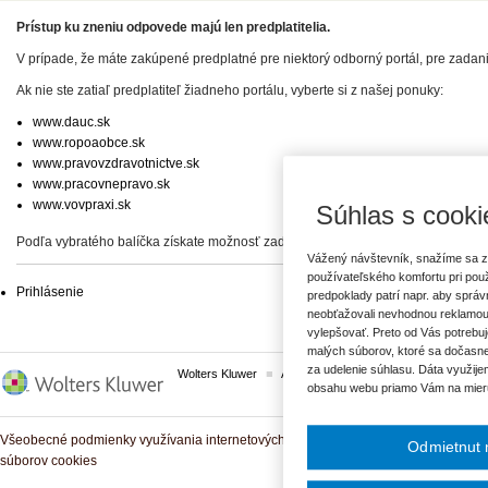
Prístup ku zneniu odpovede majú len predplatitelia.
V prípade, že máte zakúpené predplatné pre niektorý odborný portál, pre zadan
Ak nie ste zatiaľ predplatiteľ žiadneho portálu, vyberte si z našej ponuky:
www.dauc.sk
www.ropoaobce.sk
www.pravovzdravotnictve.sk
www.pracovnepravo.sk
www.vovpraxi.sk
Súhlas s cooki
Podľa vybratého balíčka získate možnosť zadať svoje otázky, prípadne prístup 
Vážený návštevník, snažíme sa z
používateľského komfortu pri pou
Prihlásenie
predpoklady patrí napr. aby sprá
neobťažovali nevhodnou reklamou
vylepšovať. Preto od Vás potrebuj
malých súborov, ktoré sa dočasne
za udelenie súhlasu. Dáta využije
Wolters Kluwer
ASPI
Komplexné právne predpisy
obsahu webu priamo Vám na mier
Všeobecné podmienky využívania internetových služieb a komunitných portálov
Odmietnut 
súborov cookies