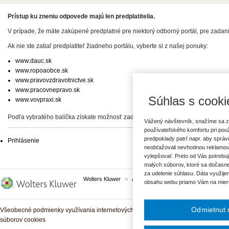
Prístup ku zneniu odpovede majú len predplatitelia.
V prípade, že máte zakúpené predplatné pre niektorý odborný portál, pre zadan
Ak nie ste zatiaľ predplatiteľ žiadneho portálu, vyberte si z našej ponuky:
www.dauc.sk
www.ropoaobce.sk
www.pravovzdravotnictve.sk
www.pracovnepravo.sk
Súhlas s cooki
www.vovpraxi.sk
Podľa vybratého balíčka získate možnosť zadať svoje otázky, prípadne prístup 
Vážený návštevník, snažíme sa z
používateľského komfortu pri pou
predpoklady patrí napr. aby sprá
Prihlásenie
neobťažovali nevhodnou reklamou
vylepšovať. Preto od Vás potrebuj
malých súborov, ktoré sa dočasne
za udelenie súhlasu. Dáta využije
Wolters Kluwer
ASPI
Komplexné právne predpisy
obsahu webu priamo Vám na mier
Odmietnut 
Všeobecné podmienky využívania internetových služieb a komunitných portálov
súborov cookies