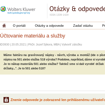
ISSN 1339-1429
O portáli
Otázky a odpovede
Zadať otázku
P
Účtovanie materiálu a služby
ID3930
|
20.05.2021
|
PhDr. Jozef Sýkora, MBA
|
Vytvoriť záložku
Máme faktúru na gravírovaný nápisy - návrh, výroba a montáž (ide o písm
nápisu na 501 alebo služba 518 výroba? Podobne, napríklad, dáme si vyrobiť
Je to nákup materiálu 501 alebo služba? Taktiež sme si dali vyrobiť držiak
držiaky...". Je to 501 alebo 518?
Znenie odpovede je zobrazené len prihlásenému užívateľo