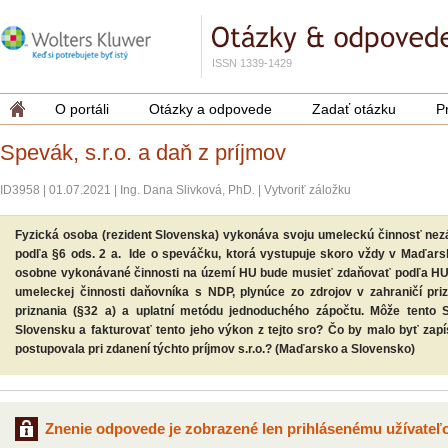
ISSN 1339-1429
O portáli
Otázky a odpovede
Zadať otázku
P
Spevák, s.r.o. a daň z príjmov
ID3958
|
01.07.2021
|
Ing. Dana Slivková, PhD.
|
Vytvoriť záložku
Fyzická osoba (rezident Slovenska) vykonáva svoju umeleckú činnosť nezáv
podľa §6 ods. 2 a. Ide o speváčku, ktorá vystupuje skoro vždy v Maďarsk
osobne vykonávané činnosti na území HU bude musieť zdaňovať podľa HU 
umeleckej činnosti daňovníka s NDP, plynúce zo zdrojov v zahraničí pr
priznania (§32 a) a uplatní metódu jednoduchého zápočtu. Môže tento 
Slovensku a fakturovať tento jeho výkon z tejto sro? Čo by malo byť zap
postupovala pri zdanení týchto príjmov s.r.o.? (Maďarsko a Slovensko)
Znenie odpovede je zobrazené len prihlásenému užívateľo