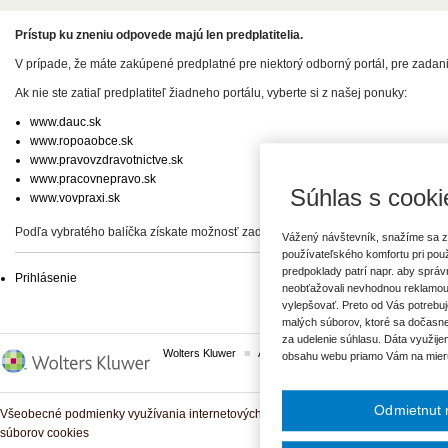
Prístup ku zneniu odpovede majú len predplatitelia.
V prípade, že máte zakúpené predplatné pre niektorý odborný portál, pre zadan
Ak nie ste zatiaľ predplatiteľ žiadneho portálu, vyberte si z našej ponuky:
www.dauc.sk
www.ropoaobce.sk
www.pravovzdravotnictve.sk
www.pracovnepravo.sk
Súhlas s cooki
www.vovpraxi.sk
Podľa vybratého balíčka získate možnosť zadať svoje otázky, prípadne prístup 
Vážený návštevník, snažíme sa z
používateľského komfortu pri pou
predpoklady patrí napr. aby sprá
Prihlásenie
neobťažovali nevhodnou reklamou
vylepšovať. Preto od Vás potrebuj
malých súborov, ktoré sa dočasne
za udelenie súhlasu. Dáta využije
Wolters Kluwer
ASPI
Komplexné právne predpisy
obsahu webu priamo Vám na mier
Odmietnut 
Všeobecné podmienky využívania internetových služieb a komunitných portálov
súborov cookies